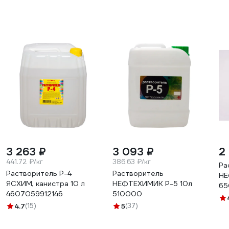
3 263 ₽
3 093 ₽
2
441.72 ₽/кг
386.63 ₽/кг
Ра
Растворитель Р-4
Растворитель
НЕ
ЯСХИМ, канистра 10 л
НЕФТЕХИМИК Р-5 10л
65
4607059912146
510000
4.7
(15)
5
(37)