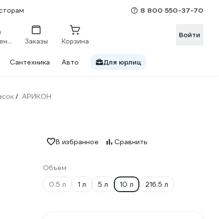
8 800 550-37-70
сторам
Войти
Сравнение
Заказы
Корзина
Сантехника
Авто
Для юрлиц
асок
АРИКОН
/
В избранное
Сравнить
Объем
0.5 л
1 л
5 л
10 л
216.5 л