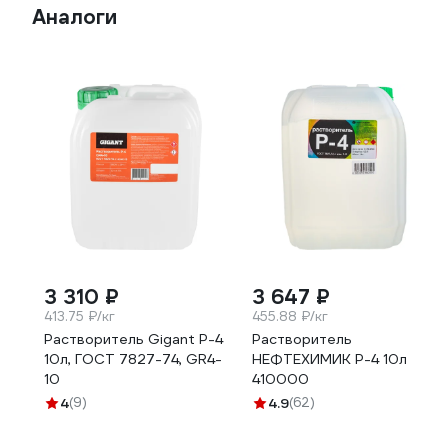
Аналоги
3 310 ₽
3 647 ₽
413.75 ₽/кг
455.88 ₽/кг
Растворитель Gigant Р-4
Растворитель
10л, ГОСТ 7827-74, GR4-
НЕФТЕХИМИК Р-4 10л
10
410000
4
(9)
4.9
(62)