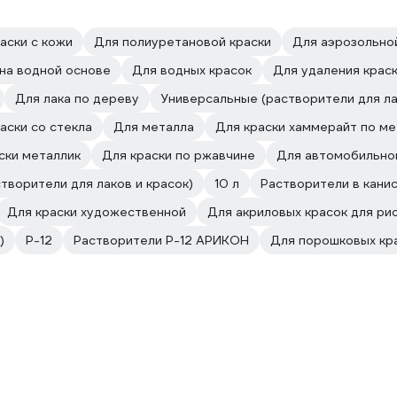
аски с кожи
Для полиуретановой краски
Для аэрозольно
 на водной основе
Для водных красок
Для удаления крас
Для лака по дереву
Универсальные (растворители для ла
аски со стекла
Для металла
Для краски хаммерайт по ме
ски металлик
Для краски по ржавчине
Для автомобильног
творители для лаков и красок)
10 л
Растворители в кани
Для краски художественной
Для акриловых красок для ри
)
Р-12
Растворители Р-12 АРИКОН
Для порошковых кр