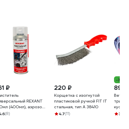
-37%
61 ₽
220 ₽
899 
иститель
Корщетка с изогнутой
Ветошь
иверсальный REXANT
пластиковой ручкой FIT IT
трикот
0мл (400мл), аэрозоль
стальная, тип А 38410
куски,
-0002
4.6
(8)
4.7
(11)
3.6
(8