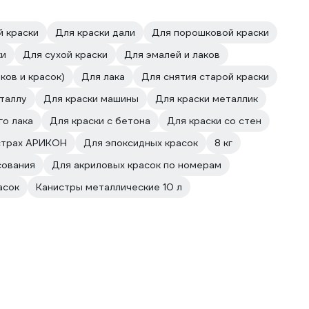
й краски
Для краски дали
Для порошковой краски
ки
Для сухой краски
Для эмалей и лаков
ков и красок)
Для лака
Для снятия старой краски
таллу
Для краски машины
Для краски металлик
о лака
Для краски с бетона
Для краски со стен
страх АРИКОН
Для эпоксидных красок
8 кг
сования
Для акриловых красок по номерам
асок
Канистры металлические 10 л