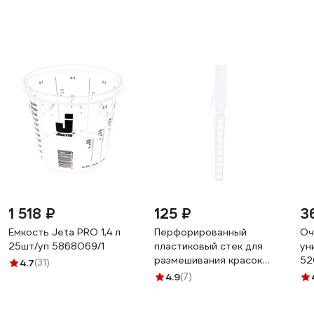
1 518 ₽
125 ₽
3
Емкость Jeta PRO 1,4 л
Перфорированный
Оч
25шт/уп 5868069/1
пластиковый стек для
ун
размешивания красок
52
4.7
(31)
DEKOR 33 см 1391
85
4.9
(7)