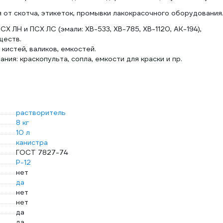
 от скотча, этикеток, промывки лакокрасочного оборудования
 ЛН и ПСХ ЛС (эмали: ХВ-533, ХВ-785, ХВ-1120, АК-194),
ществ.
кистей, валиков, емкостей.
ия: краскопульта, сопла, емкости для краски и пр.
растворитель
8 кг
10 л
канистра
ГОСТ 7827-74
Р-12
нет
да
нет
нет
да
да