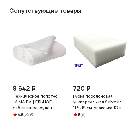
Сопутствующие товары
8 642 ₽
720 ₽
Техническое полотно
Губка поролоновая
LAIMA ВАФЕЛЬНОЕ
универсальная Sebmet
отбеленное, рулон
11.5х19 см, упаковка 10 шт
0,45х50 м, плотность 120
TDST1930.10
4.8
(559)
5
(9)
г/м2 604753