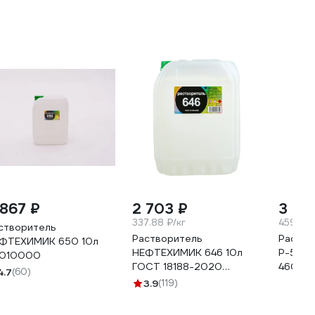
 867 ₽
2 703 ₽
3 39
337.88 ₽/кг
459.46 
створитель
Растворитель
Раство
ФТЕХИМИК 650 10л
НЕФТЕХИМИК 646 10л
Р-5, ка
010000
ГОСТ 18188-2020
46070
4.7
(60)
6461000
3.9
(119)