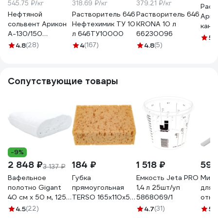
545.75 ₽/кг
318.69 ₽/кг
379.21 ₽/кг
Раст
Нефтяной
Растворитель 646
Растворитель 646
Арик
сольвент Арикон
Нефтехимик ТУ 10
KRONA 10 л
кани
А-130/150
л 646ТУ10000
66230096
RAS5
5
(
канистра 10л
4.8
(28)
4
(167)
4.8
(5)
SOL10
Сопутствующие товары
-9%
2 848 ₽
184 ₽
1 518 ₽
592
3 137 ₽
Вафельное
Губка
Емкость Jeta PRO
Микс
полотно Gigant
прямоугольная
1,4 л 25шт/уп
для к
40 см х 50 м, 125
TERSO 165x110x58
5868069/1
откр
г/м2 GVL-200
поролон 1 шт.(35)
нер
4.5
(22)
4.7
(31)
5
(
T007
сталь