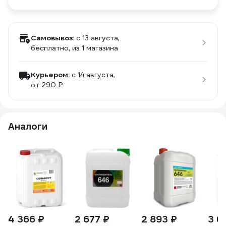
Самовывоз:
c 13 августа,
бесплатно
, из 1 магазина
Курьером:
c 14 августа,
от 290 ₽
Аналоги
4 366 ₽
2 677 ₽
2 893 ₽
3 6