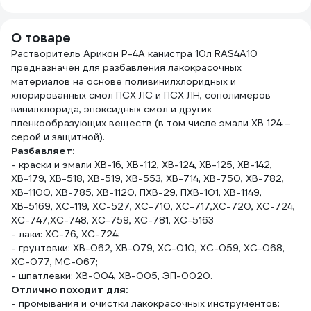
6211
О товаре
Растворитель Арикон Р-4А канистра 10л RAS4A10
предназначен для разбавления лакокрасочных
материалов на основе поливинилхлоридных и
хлорированных смол ПСХ ЛС и ПСХ ЛН, сополимеров
винилхлорида, эпоксидных смол и других
пленкообразующих веществ (в том числе эмали ХВ 124 –
серой и защитной).
Разбавляет:
- краски и эмали ХВ-16, ХВ-112, ХВ-124, ХВ-125, ХВ-142,
ХВ-179, ХВ-518, ХВ-519, ХВ-553, ХВ-714, ХВ-750, ХВ-782,
ХВ-1100, ХВ-785, ХВ-1120, ПХВ-29, ПХВ-101, ХВ-1149,
ХВ-5169, ХС-119, ХС-527, ХС-710, ХС-717,ХС-720, ХС-724,
ХС-747,ХС-748, ХС-759, ХС-781, ХС-5163
- лаки: ХС-76, ХС-724;
- грунтовки: ХВ-062, ХВ-079, ХС-010, ХС-059, ХС-068,
ХС-077, МС-067;
- шпатлевки: ХВ-004, ХВ-005, ЭП-0020.
Отлично походит для:
- промывания и очистки лакокрасочных инструментов: