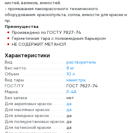
кистей, валиков, емкостей.
- промывания лакокрасочного технического
оборудования: краскопульта, сопла, емкости для краски и
пр.
Преимущества
Произведено по ГОСТУ 7827-74
Герметичная тара с полиамидным барьером
НЕ СОДЕРЖИТ МЕТАНОЛ
Характеристики
Вид
растворитель
Вес нетто
8 кг
Объем
10 л
Вид тары
канистра
ГОСТ/ТУ
ГОСТ 7827-74
Марка
Р-4А
Без запаха
нет
Для акриловых красок
да
Для масляных красок
да
Для алкидных красок
да
Для полиуретановых красок
да
Для латексной краски
да