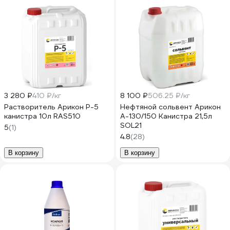
3 280 ₽
410 ₽/кг
8 100 ₽
506.25 ₽/кг
Растворитель Арикон Р-5
Нефтяной сольвент Арикон
канистра 10л RAS510
А-130/150 Канистра 21,5л
SOL21
5
(1)
4.8
(28)
В корзину
В корзину