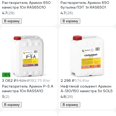
Растворитель Арикон 650
Растворитель Арикон 650
канистра 10л RAS65010
бутылка ПЭТ 1л RAS6501
4.7
(28)
4.7
(28)
В корзину
В корзину
-16%
3 062 ₽
3 624 ₽
382.75 ₽/кг
2 296 ₽
574 ₽/кг
Растворитель Арикон Р-5 А
Нефтяной сольвент Арикон
канистра 10л RAS5A10
А-130/150 канистра 5л SOL5
5
(2)
4.8
(28)
В корзину
В корзину