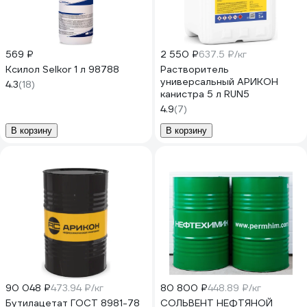
569 ₽
2 550 ₽
637.5 ₽/кг
Ксилол Selkor 1 л 98788
Растворитель
универсальный АРИКОН
4.3
(18)
канистра 5 л RUN5
4.9
(7)
В корзину
В корзину
90 048 ₽
473.94 ₽/кг
80 800 ₽
448.89 ₽/кг
Бутилацетат ГОСТ 8981-78
СОЛЬВЕНТ НЕФТЯНОЙ