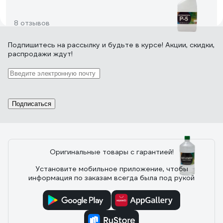
8 отзывов
Подпишитесь
на рассылку
и будьте в курсе! Акции, скидки,
распродажи ждут!
Отзыв о Растворитель НЕФТЕХИМИК Р-5
1л 51000
10.06.2025
Максим
Покупаю не в первый раз. Краску разбавлять, краску и
Подписаться
масло оттирать (в этот раз взял тару побольше)
Оригинальные товары с гарантией!
23 отзыва
Установите мобильное приложение, чтобы
информация по заказам всегда была под рукой
Отзыв о Уайт-спирит НЕФТЕХИМИК 0,5л
УТ500