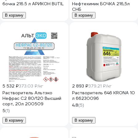
бочка 216.5 л АРИКОН BUTIL
Нефтехимик БОЧКА 216,5л
СНБ
В корзину
В корзину
5 532 ₽
373.03 ₽/кг
2 893 ₽
379.21 ₽/кг
Растворитель Альтэко
Растворитель 646 KRONA 10
Нефрас С2 80/120 Высший
л 66230096
сорт, 20л 200509
4.8
(5)
5
(1)
В корзину
В корзину