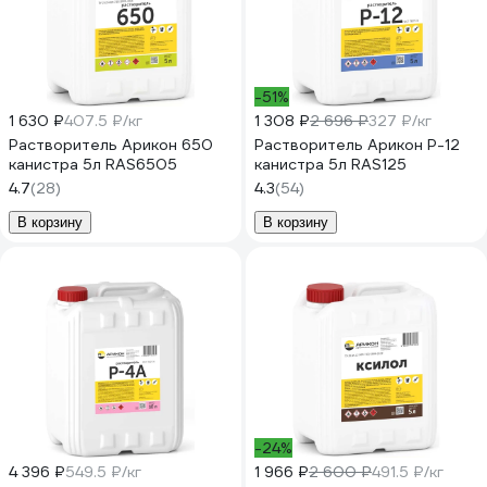
-51%
1 630 ₽
407.5 ₽/кг
1 308 ₽
2 696 ₽
327 ₽/кг
Растворитель Арикон 650
Растворитель Арикон Р-12
канистра 5л RAS6505
канистра 5л RAS125
4.7
(28)
4.3
(54)
В корзину
В корзину
-24%
4 396 ₽
549.5 ₽/кг
1 966 ₽
2 600 ₽
491.5 ₽/кг