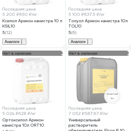
Последняя цена
Последняя цена
5 200 ₽
650 ₽/кг
5 100 ₽
637.5 ₽/кг
Ксилол Арикон канистра 10 л
Толуол Арикон канистра 10л
KSIL10
TOL10
5
(12)
5
(6)
Аналоги
Аналоги
Нет в наличии
Нет в наличии
Последняя цена
Последняя цена
5 024 ₽
628 ₽/кг
7 052 ₽
587.67 ₽/кг
Ортоксилол Арикон
Универсальный
канистра 10л ORT10
растворитель
обезжириватель Elcon R 10 л