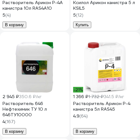
Растворитель Арикон Р-4А
Ксилол Арикон канистра 5 л
канистра 10л RAS4A10
KSIL5
5
(4)
5
(12)
В корзину
Купить
-21%
2 945 ₽
350.6 ₽/кг
1 366 ₽
1 732 ₽
341.5 ₽/кг
Растворитель 646
Растворитель Арикон Р-4
Нефтехимик ТУ 10 л
канистра 5л RAS45
646ТУ10000
4.9
(64)
4
(167)
В корзину
В корзину