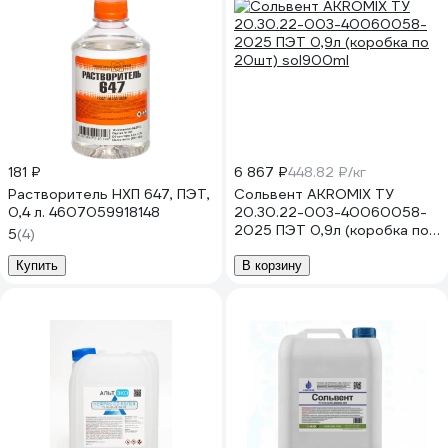
181 ₽
6 867 ₽
448.82 ₽/кг
Растворитель НХП 647, ПЭТ,
Сольвент AKROMIX ТУ
0,4 л. 4607059918148
20.30.22-003-40060058-
2025 ПЭТ 0,9л (коробка по
5
(4)
20шт) sol900ml
Купить
В корзину