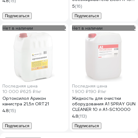
4.8
(15)
00-00002735
5
(16)
Подписаться
Подписаться
Нет в наличии
Нет в наличии
Последняя цена
Последняя цена
10 000 ₽
625 ₽/кг
1 900 ₽
190 ₽/кг
Ортоксилол Арикон
Жидкость для очистки
канистра 21,5л ORT21
оборудования А1 SPRAY GUN
CLEANER 10 л A1-SC10000
4.8
(15)
4.8
(113)
Подписаться
Подписаться