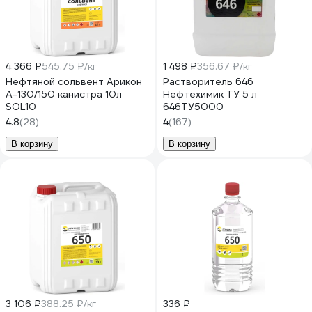
4 366 ₽
545.75 ₽/кг
1 498 ₽
356.67 ₽/кг
Нефтяной сольвент Арикон
Растворитель 646
А-130/150 канистра 10л
Нефтехимик ТУ 5 л
SOL10
646ТУ5000
4.8
(28)
4
(167)
В корзину
В корзину
3 106 ₽
388.25 ₽/кг
336 ₽