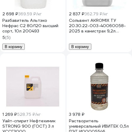
2 698 ₽
369.59 ₽/кг
2 837 ₽
362.79 ₽/кг
Разбавитель Альтэко
Сольвент AKROMIX ТУ
Нефрас С2 80/120 высший
20.30.22-003-40060058-
сорт, 10л 200493
2025 в канистрах 9,2л
sol9200ml
5
(5)
В корзину
В корзину
1 269 ₽
528.75 ₽/кг
3 978 ₽
Уайт-спирит Нефтехимик
Растворитель
STRONG 900 (ГОСТ) 3 л
универсальный ИВИТЕК 0,5л
УССГ3000
ПЭТ И00005546