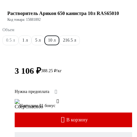
Растворитель Арикон 650 канистра 10л RAS65010
Код товара: 15881892
Объем
0.5 л
1 л
5 л
10 л
216.5 л
3 106 ₽
388.25 ₽/кг
Нужна предоплата
Начислим 31 бонус
В корзину