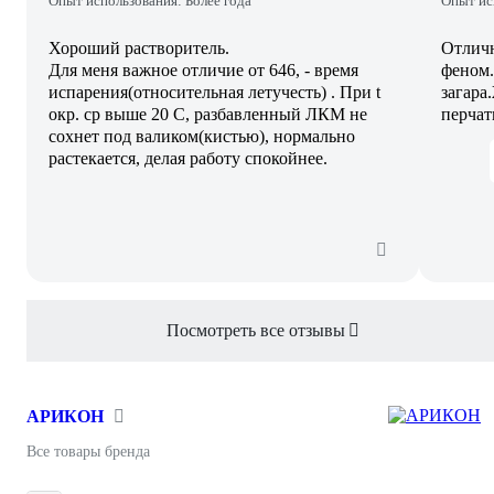
Опыт использования: Более года
Опыт ис
Хороший растворитель.
Отличн
Для меня важное отличие от 646, - время
феном.
испарения(относительная летучесть) . При t
загара
окр. ср выше 20 С, разбавленный ЛКМ не
перчат
сохнет под валиком(кистью), нормально
растекается, делая работу спокойнее.
Посмотреть все отзывы
АРИКОН
Все товары бренда