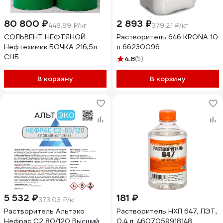
80 800 ₽
2 893 ₽
448.89 ₽/кг
379.21 ₽/кг
СОЛЬВЕНТ НЕФТЯНОЙ
Растворитель 646 KRONA 10
Нефтехимик БОЧКА 216,5л
л 66230096
СНБ
4.8
(5)
В корзину
В корзину
5 532 ₽
181 ₽
373.03 ₽/кг
Растворитель Альтэко
Растворитель НХП 647, ПЭТ,
Нефрас С2 80/120 Высший
0,4 л. 4607059918148