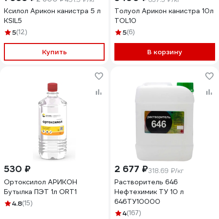
Ксилол Арикон канистра 5 л
Толуол Арикон канистра 10л
KSIL5
TOL10
5
(12)
5
(6)
Купить
В корзину
530 ₽
2 677 ₽
318.69 ₽/кг
Ортоксилол АРИКОН
Растворитель 646
Бутылка ПЭТ 1л ORT1
Нефтехимик ТУ 10 л
646ТУ10000
4.8
(15)
4
(167)