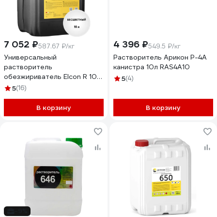
7 052 ₽
4 396 ₽
587.67 ₽/кг
549.5 ₽/кг
Универсальный
Растворитель Арикон Р-4А
растворитель
канистра 10л RAS4A10
обезжириватель Elcon R 10 л
5
(4)
00-00002735
5
(16)
В корзину
В корзину
-9%