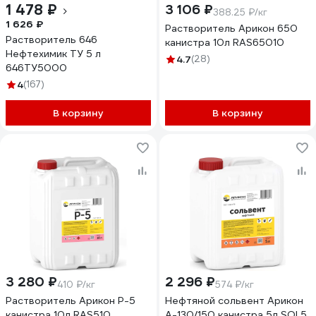
1 478 ₽
3 106 ₽
388.25 ₽/кг
1 626 ₽
Растворитель Арикон 650
Растворитель 646
канистра 10л RAS65010
Нефтехимик ТУ 5 л
4.7
(28)
646ТУ5000
4
(167)
В корзину
В корзину
3 280 ₽
2 296 ₽
410 ₽/кг
574 ₽/кг
Растворитель Арикон Р-5
Нефтяной сольвент Арикон
канистра 10л RAS510
А-130/150 канистра 5л SOL5