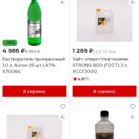
-39%
4 986 ₽
1 269 ₽
8 169 ₽
528.75 ₽/кг
Растворитель промывочный
Уайт-спирит Нефтехимик
1,0 л. Auton (15 шт.) ATN-
STRONG 900 (ГОСТ) 3 л
S70064
УССГ3000
4.8
(8)
В корзину
В корзину