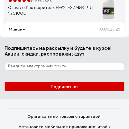
8 отзывов
Отзыв о Растворитель НЕФТЕХИМИК Р-5
1л 51000
Максим
10.06.2025
Покупаю не в первый раз. Краску разбавлять, краску и
масло оттирать (в этот раз взял тару побольше)
Подпишитесь
на рассылку
и будьте в курсе!
Акции, скидки, распродажи ждут!
23 отзыва
Отзыв о Уайт-спирит НЕФТЕХИМИК 0,5л
УТ500
Подписаться
Максим
10.12.2024
Краску разбавил без проблем, масло отмыл
Оригинальные товары с гарантией!
Установите мобильное приложение, чтобы