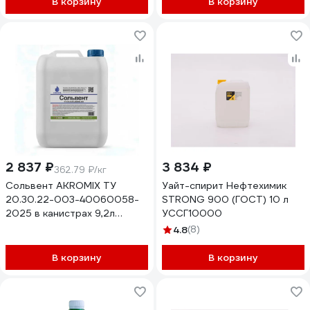
В корзину
В корзину
2 837 ₽
3 834 ₽
362.79 ₽/кг
Сольвент AKROMIX ТУ
Уайт-спирит Нефтехимик
20.30.22-003-40060058-
STRONG 900 (ГОСТ) 10 л
2025 в канистрах 9,2л
УССГ10000
sol9200ml
4.8
(8)
В корзину
В корзину