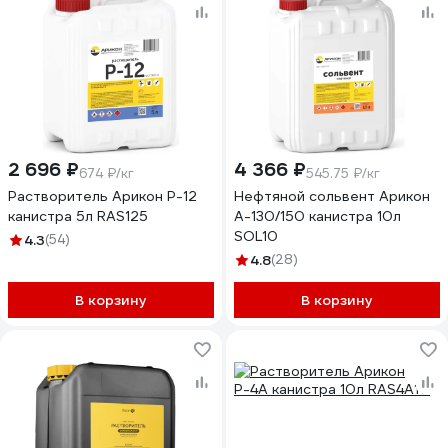
2 696 ₽
4 366 ₽
674 ₽/кг
545.75 ₽/кг
Растворитель Арикон Р-12
Нефтяной сольвент Арикон
канистра 5л RAS125
А-130/150 канистра 10л
SOL10
4.3
(54)
4.8
(28)
В корзину
В корзину