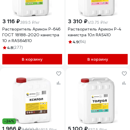
3 116 ₽
3 310 ₽
389.5 ₽/кг
413.75 ₽/кг
Растворитель Арикон Р-646
Растворитель Арикон Р-4
ГОСТ 18188-2020 канистра
канистра 10л RAS410
10 л RAS64610
4.9
(64)
4.8
(277)
В корзину
В корзину
-24%
1 966 ₽
5 100 ₽
2 600 ₽
491.5 ₽/кг
637.5 ₽/кг