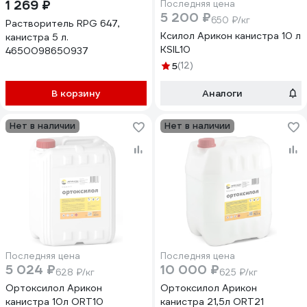
1 269 ₽
Последняя цена
5 200 ₽
650 ₽/кг
Растворитель RPG 647,
Ксилол Арикон канистра 10 л
канистра 5 л.
KSIL10
4650098650937
5
(12)
В корзину
Аналоги
Нет в наличии
Нет в наличии
Последняя цена
Последняя цена
5 024 ₽
10 000 ₽
628 ₽/кг
625 ₽/кг
Ортоксилол Арикон
Ортоксилол Арикон
канистра 10л ORT10
канистра 21,5л ORT21