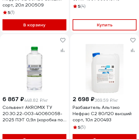
сорт, 20л 200509
5
(4)
5
(1)
В корзину
Купить
6 867 ₽
2 698 ₽
448.82 ₽/кг
369.59 ₽/кг
Сольвент AKROMIX ТУ
Разбавитель Альтэко
20.30.22-003-40060058-
Нефрас С2 80/120 высший
2025 ПЭТ 0,9л (коробка по
сорт, 10л 200493
20шт) sol900ml
5
(5)