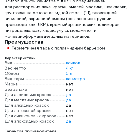
Ксилол Арикон канистра 5 л KSIL5 предназначен
для растворения лака, краски, эмалей, мастики, шпаклевки,
грунтовки на основе алкидной смолы (1:1), эпоксидной,
виниловой, акриловой смолы (согласно инструкции –
производителя ЛКМ), кремнийорганических полимеров,
нитроцеллюлозы, хлоркаучука, меламино- и
мочевиноформальдегидных материалов.
Преимущества
Герметичная тара с полиамидным барьером
Характеристики
Вид
ксилол
Вес нетто
4 кг
Объем
5 л
Вид тары
канистра
Марка
нет
Без запаха
нет
Для акриловых красок
да
Для масляных красок
да
Для алкидных красок
да
Для латексной краски
нет
Для силиконовых красок
нет
Для эпоксидных красок
да
Гарантия производителя