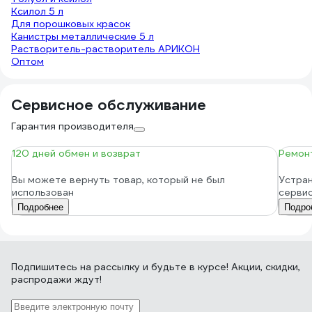
Ксилол 5 л
Для порошковых красок
Канистры металлические 5 л
Растворитель-растворитель АРИКОН
Оптом
Сервисное обслуживание
Гарантия производителя
120 дней обмен и возврат
Ремонт
Вы можете вернуть товар, который не был
Устран
использован
серви
Подробнее
Подро
Подпишитесь
на рассылку
и будьте в курсе! Акции, скидки,
распродажи ждут!