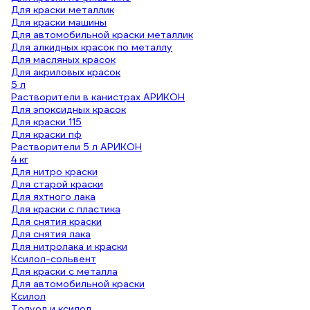
Для краски металлик
Для краски машины
Для автомобильной краски металлик
Для алкидных красок по металлу
Для масляных красок
Для акриловых красок
5 л
Растворители в канистрах АРИКОН
Для эпоксидных красок
Для краски 115
Для краски пф
Растворители 5 л АРИКОН
4 кг
Для нитро краски
Для старой краски
Для яхтного лака
Для краски с пластика
Для снятия краски
Для снятия лака
Для нитролака и краски
Ксилол-сольвент
Для краски с металла
Для автомобильной краски
Ксилол
Толуол и ксилол