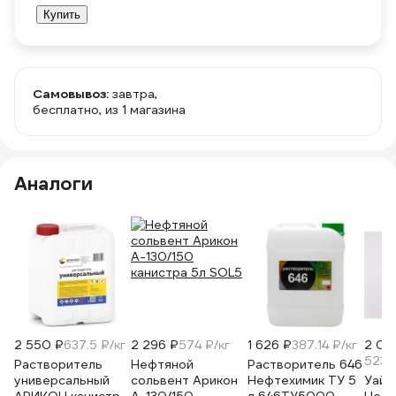
Купить
Самовывоз:
завтра,
бесплатно
, из 1 магазина
Аналоги
2 550 ₽
637.5 ₽/кг
2 296 ₽
574 ₽/кг
1 626 ₽
387.14 ₽/кг
2 09
523.2
Растворитель
Нефтяной
Растворитель 646
универсальный
сольвент Арикон
Нефтехимик ТУ 5
Уайт