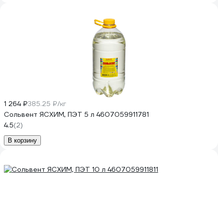
1 264 ₽
385.25 ₽/кг
Сольвент ЯСХИМ, ПЭТ 5 л 4607059911781
4.5
(2)
В корзину