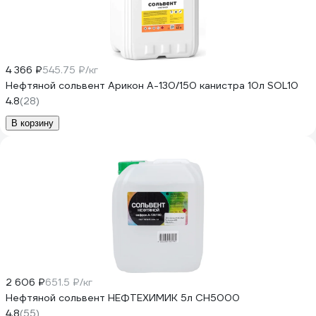
4 366 ₽
545.75 ₽/кг
Нефтяной сольвент Арикон А-130/150 канистра 10л SOL10
4.8
(28)
В корзину
2 606 ₽
651.5 ₽/кг
Нефтяной сольвент НЕФТЕХИМИК 5л СН5000
4.8
(55)