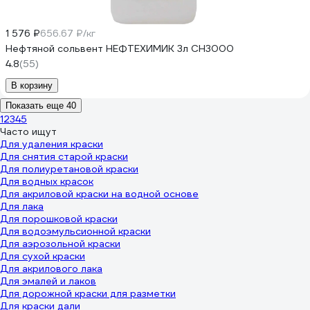
1 576 ₽
656.67 ₽/кг
Нефтяной сольвент НЕФТЕХИМИК 3л СН3000
4.8
(55)
В корзину
Показать еще 40
1
2
3
4
5
Часто ищут
Для удаления краски
Для снятия старой краски
Для полиуретановой краски
Для водных красок
Для акриловой краски на водной основе
Для лака
Для порошковой краски
Для водоэмульсионной краски
Для аэрозольной краски
Для сухой краски
Для акрилового лака
Для эмалей и лаков
Для дорожной краски для разметки
Для краски дали