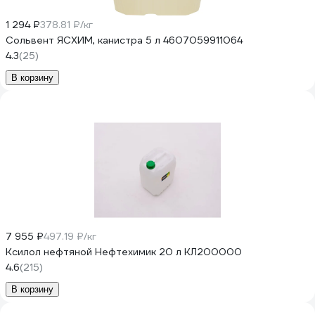
1 294 ₽
378.81 ₽/кг
Сольвент ЯСХИМ, канистра 5 л 4607059911064
4.3
(25)
В корзину
7 955 ₽
497.19 ₽/кг
Ксилол нефтяной Нефтехимик 20 л КЛ200000
4.6
(215)
В корзину