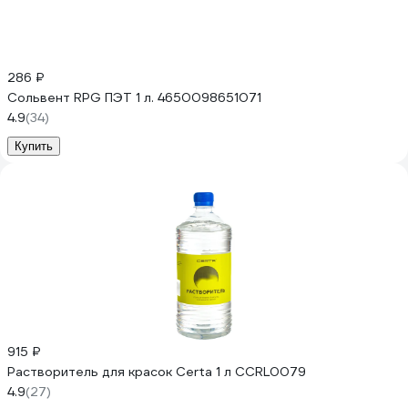
286 ₽
Сольвент RPG ПЭТ 1 л. 4650098651071
4.9
(34)
Купить
915 ₽
Растворитель для красок Certa 1 л CCRL0079
4.9
(27)