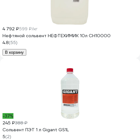
4 792 ₽
599 ₽/кг
Нефтяной сольвент НЕФТЕХИМИК 10л СН10000
4.8
(55)
В корзину
-37%
245 ₽
388 ₽
Сольвент ПЭТ 1 л Gigant GS1L
5
(2)