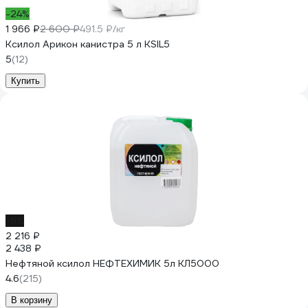
-24%
1 966 ₽
2 600 ₽
491.5 ₽/кг
Ксилол Арикон канистра 5 л KSIL5
5
(12)
Купить
-9%
2 216 ₽
2 438 ₽
Нефтяной ксилол НЕФТЕХИМИК 5л КЛ5000
4.6
(215)
В корзину