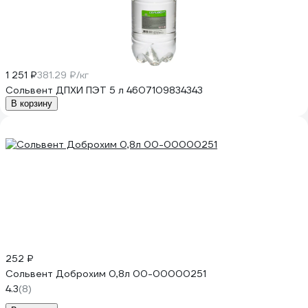
1 251 ₽
381.29 ₽/кг
Сольвент ДПХИ ПЭТ 5 л 4607109834343
В корзину
252 ₽
Сольвент Доброхим 0,8л 00-00000251
4.3
(8)