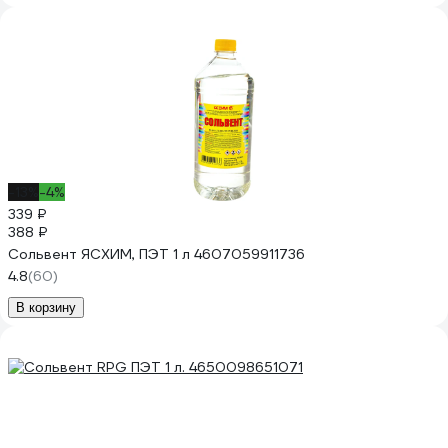
-13%
-4%
339 ₽
388 ₽
Сольвент ЯСХИМ, ПЭТ 1 л 4607059911736
4.8
(60)
В корзину