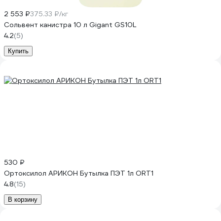
2 553 ₽
375.33 ₽/кг
Сольвент канистра 10 л Gigant GS10L
4.2
(5)
Купить
530 ₽
Ортоксилол АРИКОН Бутылка ПЭТ 1л ORT1
4.8
(15)
В корзину