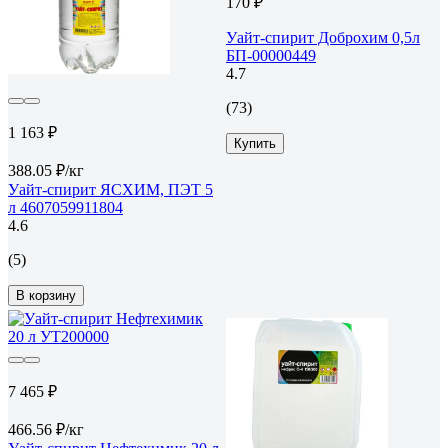
170 ₽
Уайт-спирит Доброхим 0,5л
БП-00000449
4.7
(73)
1 163 ₽
Купить
388.05 ₽/кг
Уайт-спирит ЯСХИМ, ПЭТ 5
л 4607059911804
4.6
(5)
В корзину
7 465 ₽
466.56 ₽/кг