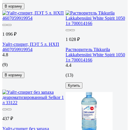
В корзину
1 096 ₽
1 028 ₽
Уайт-спирит, ПЭТ 5 л. НХП
4607059919954
Растворитель Tikkurila
4.8
Lakkabensiini White Spirit 1050
1л 700014166
(9)
4.4
(13)
В корзину
Купить
437 ₽
Уайт-спирит без запаха