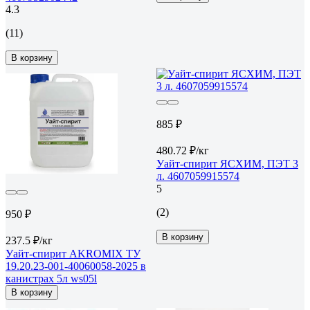
4.3
(11)
В корзину
885 ₽
480.72 ₽/кг
Уайт-спирит ЯСХИМ, ПЭТ 3
л. 4607059915574
5
(2)
950 ₽
В корзину
237.5 ₽/кг
Уайт-спирит AKROMIX ТУ
19.20.23-001-40060058-2025 в
канистрах 5л ws05l
В корзину