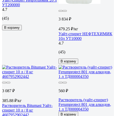
Уайт-спирит Нефтехимик 20 л
УТ200000
4.7
(45)
3 834 ₽
В корзину
479.25 ₽/кг
Уайт-спирит НЕФТЕХИМИК
10л УТ10000
4.7
(45)
В корзину
3 087 ₽
560 ₽
Растворитель (уайт-спирит)
385.88 ₽/кг
Ferumprotect 801 для алкидов,
Растворитель Bitumast Уайт-
1 л ТД000004350
спирит 10 л / 8 кг
В корзину
4607952902442