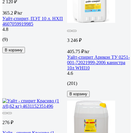
2 120 ₽
365.2 ₽/кг
Уайт-спирит, ПЭТ 10 л. НХП
4607059919985
4.8
(9)
3 246 ₽
В корзину
405.75 ₽/кг
Уайт-спирит Арикон ТУ 0251-
001-72021999-2006 канистра
10л WHI10
4.6
(201)
В корзину
276 ₽
Уайт - спирит Красиво (1