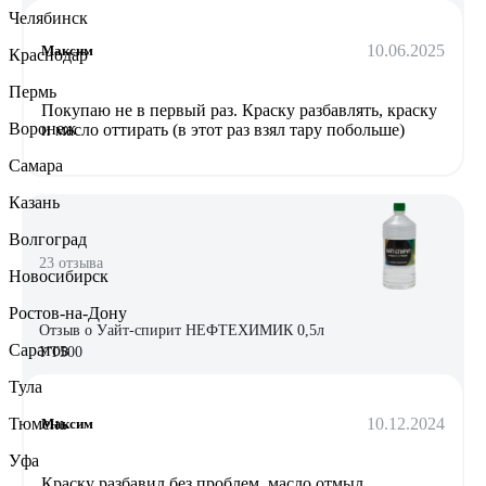
Челябинск
10.06.2025
Максим
Краснодар
Пермь
Покупаю не в первый раз. Краску разбавлять, краску
Воронеж
и масло оттирать (в этот раз взял тару побольше)
Самара
Казань
Волгоград
23 отзыва
Новосибирск
Ростов-на-Дону
Отзыв о Уайт-спирит НЕФТЕХИМИК 0,5л
Саратов
УТ500
Тула
10.12.2024
Тюмень
Максим
Уфа
Краску разбавил без проблем, масло отмыл