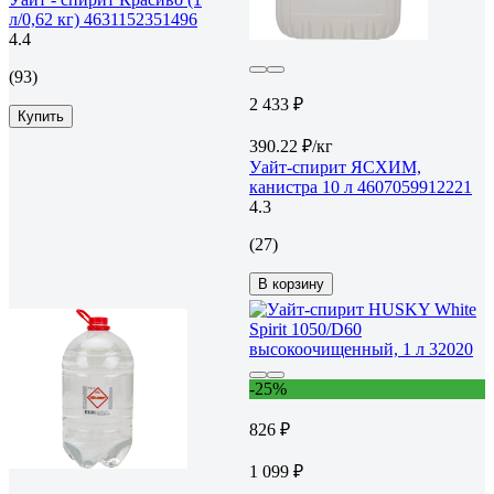
л/0,62 кг) 4631152351496
4.4
(93)
2 433 ₽
Купить
390.22 ₽/кг
Уайт-спирит ЯСХИМ,
канистра 10 л 4607059912221
4.3
(27)
В корзину
-25%
826 ₽
1 099 ₽