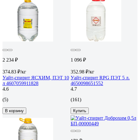
2 234 ₽
1 096 ₽
374.83 ₽/кг
352.98 ₽/кг
Уайт-спирит ЯСХИМ, ПЭТ 10
Уайт-спирит RPG ПЭТ 5 л.
л 4607059911828
4650098651552
4.6
4.7
(5)
(161)
В корзину
Купить