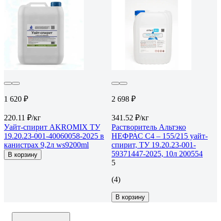
1 620 ₽
2 698 ₽
220.11 ₽/кг
341.52 ₽/кг
Уайт-спирит AKROMIX ТУ
Растворитель Альтэко
19.20.23-001-40060058-2025 в
НЕФРАС С4 – 155/215 уайт-
канистрах 9,2л ws9200ml
спирит, ТУ 19.20.23-001-
59371447-2025, 10л 200554
В корзину
5
(4)
В корзину