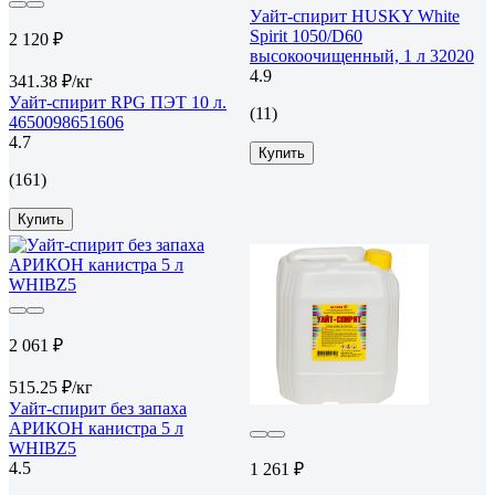
Уайт-спирит HUSKY White
Spirit 1050/D60
2 120 ₽
высокоочищенный, 1 л 32020
4.9
341.38 ₽/кг
Уайт-спирит RPG ПЭТ 10 л.
(11)
4650098651606
4.7
Купить
(161)
Купить
2 061 ₽
515.25 ₽/кг
Уайт-спирит без запаха
АРИКОН канистра 5 л
WHIBZ5
4.5
1 261 ₽