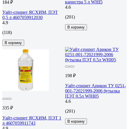
канистра 5 л WHI5
184 ₽
4.6
Уайт-спирит ЯСХИМ, ПЭТ
(201)
0,5 л 4607059912030
4.9
В корзину
(118)
В корзину
198 ₽
Уайт-спирит Арикон ТУ 0251-
001-72021999-2006 бутылка
ПЭТ 0.5л WHI05
4.6
335 ₽
(201)
Уайт-спирит ЯСХИМ, ПЭТ 1
В корзину
л 4607059911743
4.9