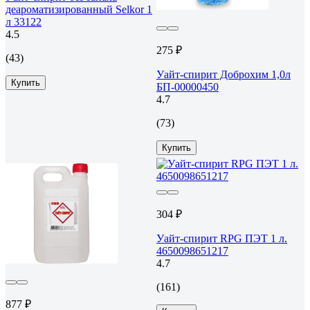
деароматизированный Selkor 1
л 33122
4.5
275 ₽
(43)
Уайт-спирит Доброхим 1,0л
Купить
БП-00000450
4.7
(73)
Купить
304 ₽
Уайт-спирит RPG ПЭТ 1 л.
4650098651217
4.7
(161)
877 ₽