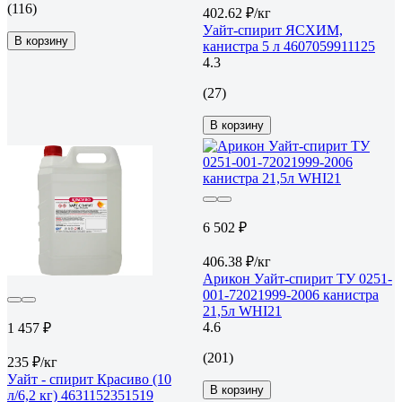
(116)
402.62 ₽/кг
Уайт-спирит ЯСХИМ,
В корзину
канистра 5 л 4607059911125
4.3
(27)
В корзину
6 502 ₽
406.38 ₽/кг
Арикон Уайт-спирит ТУ 0251-
001-72021999-2006 канистра
21,5л WHI21
4.6
1 457 ₽
(201)
235 ₽/кг
Уайт - спирит Красиво (10
В корзину
л/6,2 кг) 4631152351519