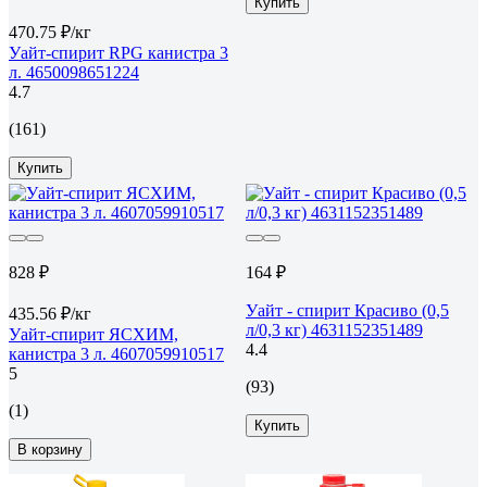
Купить
470.75 ₽/кг
Уайт-спирит RPG канистра 3
л. 4650098651224
4.7
(161)
Купить
828 ₽
164 ₽
Уайт - спирит Красиво (0,5
435.56 ₽/кг
л/0,3 кг) 4631152351489
Уайт-спирит ЯСХИМ,
4.4
канистра 3 л. 4607059910517
5
(93)
(1)
Купить
В корзину