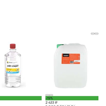
-19%
2 433 ₽