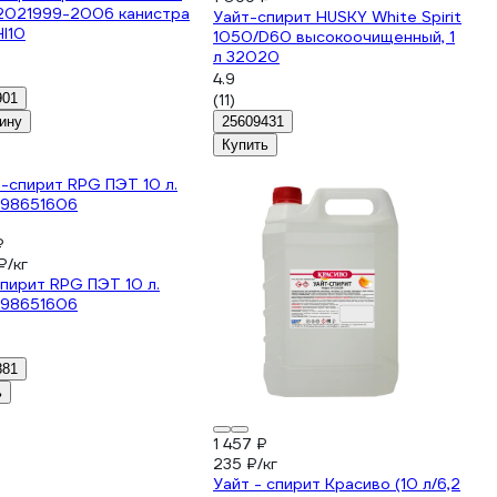
2021999-2006 канистра
Уайт-спирит HUSKY White Spirit
I10
1050/D60 высокоочищенный, 1
л 32020
4.9
901
(11)
ину
25609431
Купить
₽
₽/кг
пирит RPG ПЭТ 10 л.
98651606
881
ь
1 457 ₽
235 ₽/кг
Уайт - спирит Красиво (10 л/6,2