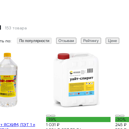
л
153 товара
ь по:
По популярности
Отзывам
Рейтингу
Цене
-39%
-30%
т ЯСХИМ, ПЭТ 1 л
1 031 ₽
245 ₽