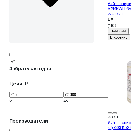
Уайт-спири
АРИКОН бу
WHIBZ1
4.5
(116)
16442244
В корзину
Забрать сегодня
Цена, ₽
от
до
287 ₽
Производители
Уайт - спир
кг) 4631152