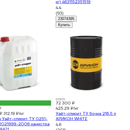
кг) 4631152351519
4.4
(93)
23074395
Купить
72 300 ₽
₽
425.29 ₽/кг
 ₽
312.19 ₽/кг
Уайт-спирит ТУ бочка 216.5 л
 Уайт-спирит ТУ 0251-
АРИКОН WHITE
2021999-2006 канистра
4.6
WHI21