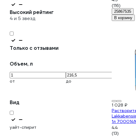
(116)
Высокий рейтинг
25867535
4 и 5 звезд
В корзину
Только с отзывами
Объем, л
от
до
Вид
1 028 ₽
Растворител
Lakkabensii
1л 7000141
уайт-спирит
4.4
(13)