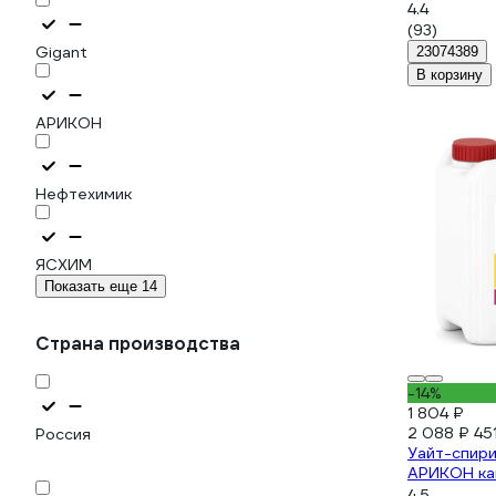
4.4
(93)
Gigant
23074389
В корзину
АРИКОН
Нефтехимик
ЯСХИМ
Показать еще 14
Страна производства
-14%
1 804 ₽
2 088 ₽
45
Россия
Уайт-спири
АРИКОН ка
4.5