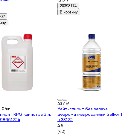
(201)
20398174
В корзину
902
ину
437 ₽
 ₽/кг
Уайт-спирит без запаха
т RPG канистра 3 л.
деароматизированный Selkor 1
98651224
л 33122
4.5
(42)