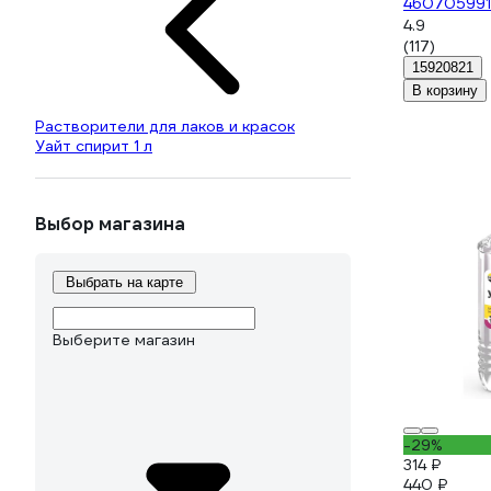
460705991
4.9
(117)
15920821
В корзину
Растворители для лаков и красок
Уайт спирит 1 л
Выбор магазина
Выбрать на карте
Выберите магазин
-29%
314 ₽
440 ₽