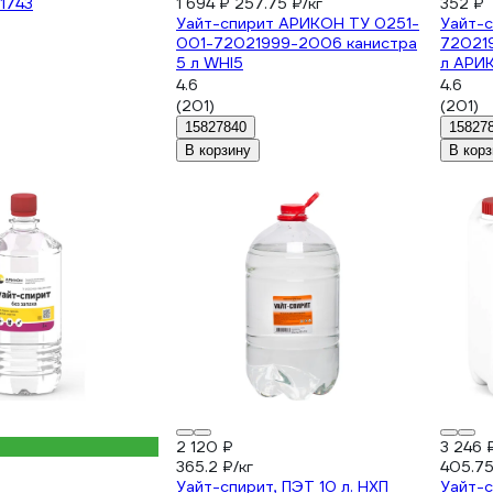
1743
1 694 ₽
257.75 ₽/кг
352 ₽
Уайт-спирит АРИКОН ТУ 0251-
Уайт-с
001-72021999-2006 канистра
72021
5 л WHI5
л АРИ
4.6
4.6
(201)
(201)
15827840
15827
В корзину
В корз
2 120 ₽
3 246 
365.2 ₽/кг
405.75
Уайт-спирит, ПЭТ 10 л. НХП
Уайт-с