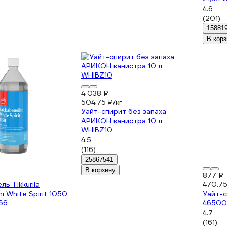
4.6
(201)
15881
В корз
4 038 ₽
504.75 ₽/кг
Уайт-спирит без запаха
АРИКОН канистра 10 л
WHIBZ10
4.5
(116)
25867541
В корзину
877 ₽
ь Tikkurila
470.75
ni White Spirit 1050
Уайт-спири
66
46500
4.7
(161)