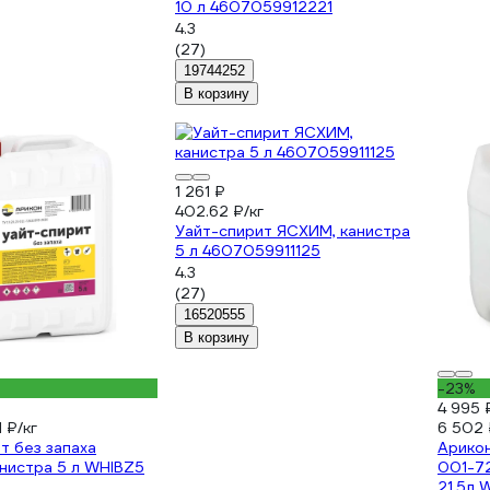
10 л 4607059912221
4.3
(27)
19744252
В корзину
1 261 ₽
402.62 ₽/кг
Уайт-спирит ЯСХИМ, канистра
5 л 4607059911125
4.3
(27)
16520555
В корзину
-23%
4 995 
1 ₽/кг
6 502
т без запаха
Арикон
нистра 5 л WHIBZ5
001-7
21,5л 