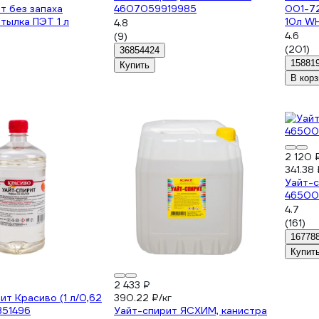
т без запаха
4607059919985
001-7
тылка ПЭТ 1 л
10л WH
4.8
4.6
(9)
(201)
36854424
15881
Купить
В корз
2 120 
341.38 
Уайт-с
46500
4.7
(161)
16778
Купит
2 433 ₽
ит Красиво (1 л/0,62
390.22 ₽/кг
351496
Уайт-спирит ЯСХИМ, канистра