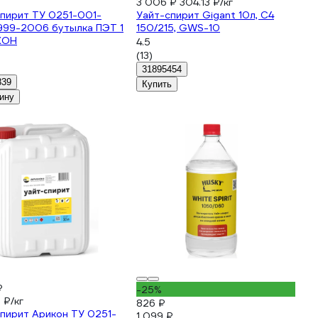
3 006 ₽
304.13 ₽/кг
пирит ТУ 0251-001-
Уайт-спирит Gigant 10л, С4
999-2006 бутылка ПЭТ 1
150/215, GWS-10
КОН
4.5
(13)
31895454
839
Купить
ину
₽
-25%
 ₽/кг
826 ₽
пирит Арикон ТУ 0251-
1 099 ₽