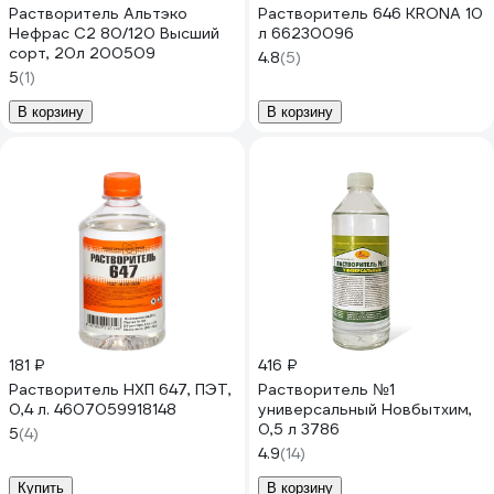
Растворитель Альтэко
Растворитель 646 KRONA 10
Нефрас С2 80/120 Высший
л 66230096
сорт, 20л 200509
4.8
(5)
5
(1)
В корзину
В корзину
181 ₽
416 ₽
Растворитель НХП 647, ПЭТ,
Растворитель №1
0,4 л. 4607059918148
универсальный Новбытхим,
0,5 л 3786
5
(4)
4.9
(14)
Купить
В корзину