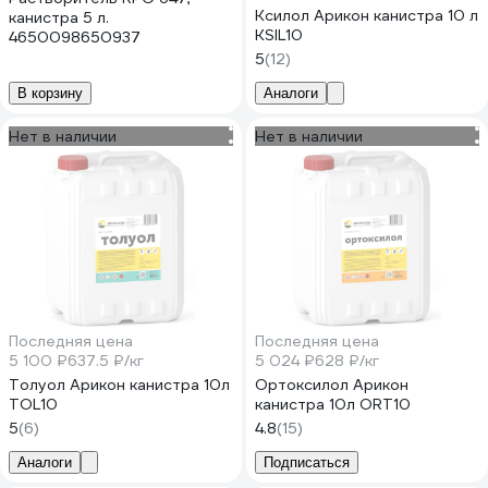
Ксилол Арикон канистра 10 л
канистра 5 л.
KSIL10
4650098650937
5
(12)
В корзину
Аналоги
Нет в наличии
Нет в наличии
Последняя цена
Последняя цена
5 100 ₽
637.5 ₽/кг
5 024 ₽
628 ₽/кг
Толуол Арикон канистра 10л
Ортоксилол Арикон
TOL10
канистра 10л ORT10
5
(6)
4.8
(15)
Аналоги
Подписаться