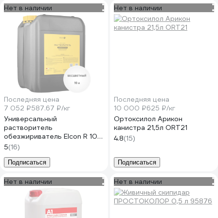
Нет в наличии
Нет в наличии
Последняя цена
Последняя цена
7 052 ₽
587.67 ₽/кг
10 000 ₽
625 ₽/кг
Универсальный
Ортоксилол Арикон
растворитель
канистра 21,5л ORT21
обезжириватель Elcon R 10 л
4.8
(15)
00-00002735
5
(16)
Подписаться
Подписаться
Нет в наличии
Нет в наличии