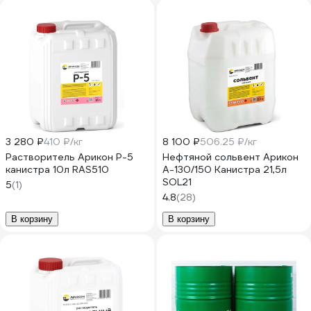
3 280 ₽
410 ₽/кг
8 100 ₽
506.25 ₽/кг
Растворитель Арикон Р-5
Нефтяной сольвент Арикон
канистра 10л RAS510
А-130/150 Канистра 21,5л
SOL21
5
(1)
4.8
(28)
В корзину
В корзину