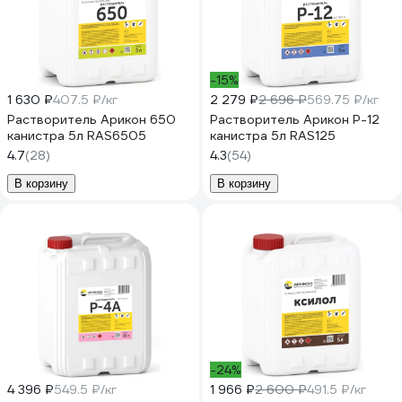
-15%
1 630 ₽
407.5 ₽/кг
2 279 ₽
2 696 ₽
569.75 ₽/кг
Растворитель Арикон 650
Растворитель Арикон Р-12
канистра 5л RAS6505
канистра 5л RAS125
4.7
(28)
4.3
(54)
В корзину
В корзину
-24%
4 396 ₽
549.5 ₽/кг
1 966 ₽
2 600 ₽
491.5 ₽/кг