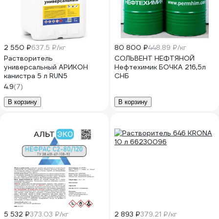
2 550 ₽
637.5 ₽/кг
80 800 ₽
448.89 ₽/кг
Растворитель
СОЛЬВЕНТ НЕФТЯНОЙ
универсальный АРИКОН
Нефтехимик БОЧКА 216,5л
канистра 5 л RUN5
СНБ
4.9
(7)
В корзину
В корзину
5 532 ₽
373.03 ₽/кг
2 893 ₽
379.21 ₽/кг