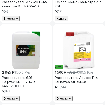
Растворитель Арикон Р-4А
Ксилол Арикон канистра 5 л
канистра 10л RAS4A10
KSIL5
5
(4)
5
(12)
В корзину
Купить
-10%
2 945 ₽
350.6 ₽/кг
1 566 ₽
1 732 ₽
391.5 ₽/кг
Растворитель 646
Растворитель Арикон Р-4
Нефтехимик ТУ 10 л
канистра 5л RAS45
646ТУ10000
4.9
(64)
4
(167)
В корзину
В корзину