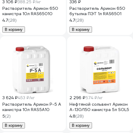
3 106 ₽
388.25 ₽/кг
336 ₽
Растворитель Арикон 650
Растворитель Арикон 650
канистра 10л RAS65010
бутылка ПЭТ 1л RAS6501
4.7
(28)
4.7
(28)
В корзину
В корзину
3 624 ₽
453 ₽/кг
2 296 ₽
574 ₽/кг
Растворитель Арикон Р-5 А
Нефтяной сольвент Арикон
канистра 10л RAS5A10
А-130/150 канистра 5л SOL5
5
(2)
4.8
(28)
В корзину
В корзину