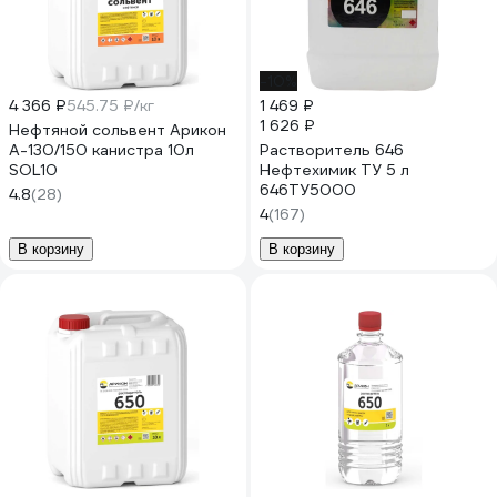
-10%
4 366 ₽
545.75 ₽/кг
1 469 ₽
1 626 ₽
Нефтяной сольвент Арикон
А-130/150 канистра 10л
Растворитель 646
SOL10
Нефтехимик ТУ 5 л
646ТУ5000
4.8
(28)
4
(167)
В корзину
В корзину