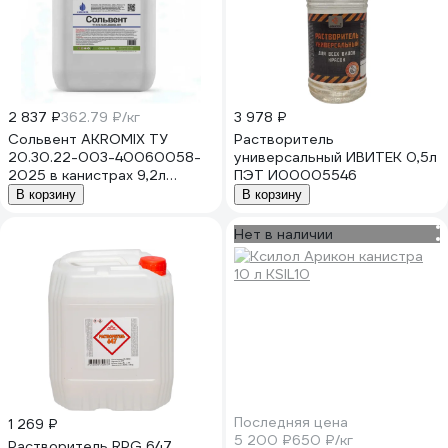
2 837 ₽
362.79 ₽/кг
3 978 ₽
Сольвент AKROMIX ТУ
Растворитель
20.30.22-003-40060058-
универсальный ИВИТЕК 0,5л
2025 в канистрах 9,2л
ПЭТ И00005546
sol9200ml
В корзину
В корзину
Нет в наличии
Последняя цена
1 269 ₽
5 200 ₽
650 ₽/кг
Растворитель RPG 647,