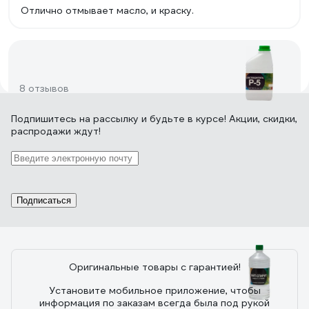
Отлично отмывает масло, и краску.
8 отзывов
Подпишитесь
на рассылку
и будьте в курсе! Акции, скидки,
распродажи ждут!
Отзыв о Растворитель НЕФТЕХИМИК Р-5
1л 51000
10.06.2025
Максим
Покупаю не в первый раз. Краску разбавлять, краску и
Подписаться
масло оттирать (в этот раз взял тару побольше)
Оригинальные товары с гарантией!
23 отзыва
Установите мобильное приложение, чтобы
информация по заказам всегда была под рукой