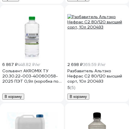
6 867 ₽
448.82 ₽/кг
2 698 ₽
369.59 ₽/кг
Сольвент AKROMIX ТУ
Разбавитель Альтэко
20.30.22-003-40060058-
Нефрас С2 80/120 высший
2025 ПЭТ 0,9л (коробка по
сорт, 10л 200493
20шт) sol900ml
5
(5)
В корзину
В корзину