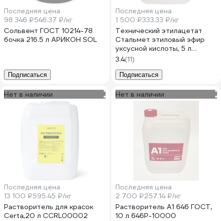
Последняя цена
Последняя цена
98 346 ₽
546.37 ₽/кг
1 500 ₽
333.33 ₽/кг
Сольвент ГОСТ 10214-78
Технический этилацетат
бочка 216.5 л АРИКОН SOL
Стальмет этиловый эфир
уксусной кислоты, 5 л
793012
3.4
(11)
Подписаться
Подписаться
Нет в наличии
Нет в наличии
Последняя цена
Последняя цена
13 100 ₽
595.45 ₽/кг
2 700 ₽
257.14 ₽/кг
Растворитель для красок
Растворитель А1 646 ГОСТ,
Certa,20 л CCRL00002
10 л 646Р-10000