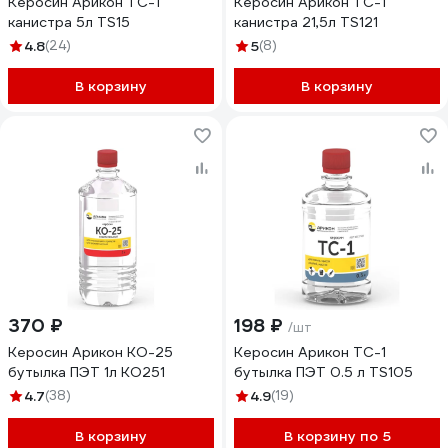
Керосин Арикон ТС-1
Керосин Арикон ТС-1
канистра 5л TS15
канистра 21,5л TS121
4.8
(24)
5
(8)
В корзину
В корзину
370 ₽
198 ₽
/шт
Керосин Арикон КО-25
Керосин Арикон ТС-1
бутылка ПЭТ 1л KO251
бутылка ПЭТ 0.5 л TS105
4.7
(38)
4.9
(19)
В корзину
В корзину по 5