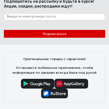
Подпишитесь
на рассылку
и будьте в курсе!
вас есть техника типа МИГа или Боинга, то можно и
Акции, скидки, распродажи ждут!
полетать на нем.
32 отзыва
Отзыв о Керосин Арикон КО-25 канистра
10л KO2510
Подписаться
Игорь Ц.
07.11.2024
Хорошо горит, запах минимальный
Оригинальные товары с гарантией!
Установите мобильное приложение, чтобы
информация по заказам всегда была под рукой