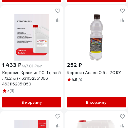
1 433 ₽
252 ₽
447.81 ₽/кг
Керосин Красиво ТС-1 (кан 5
Керосин Анлес 0.5 л 70101
л/3,2 кг) 4631152351366
4.8
(4)
4631152351359
3
(6)
В корзину
В корзину