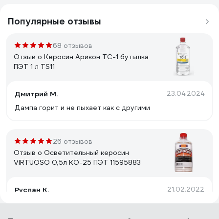
Популярные отзывы
68 отзывов
Отзыв о Керосин Арикон ТС-1 бутылка
ПЭТ 1 л TS11
Дмитрий М.
23.04.2024
Дампа горит и не пыхает как с другими
26 отзывов
Отзыв о Осветительный керосин
VIRTUOSO 0,5л КО-25 ПЭТ 11595883
Руслан К.
21.02.2022
Не вспыхивает как бенз. Очень текучий, можно швы
проверять, если вы сварщик. Но если вы леееетчик у