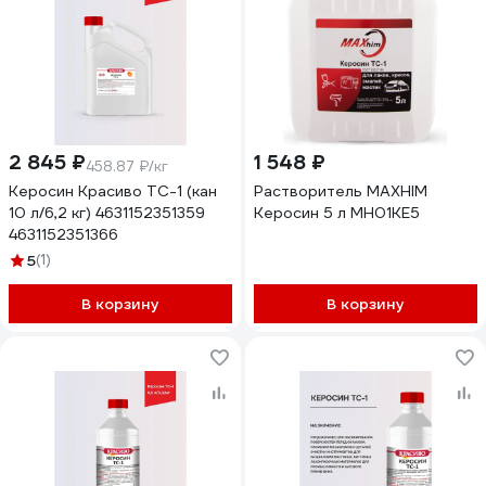
2 845 ₽
1 548 ₽
458.87 ₽/кг
Керосин Красиво ТС-1 (кан
Растворитель MAXHIM
10 л/6,2 кг) 4631152351359
Керосин 5 л MH01KE5
4631152351366
5
(1)
В корзину
В корзину