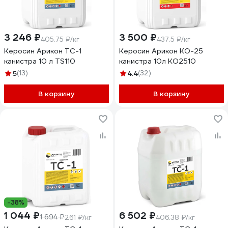
3 246 ₽
3 500 ₽
405.75 ₽/кг
437.5 ₽/кг
Керосин Арикон ТС-1
Керосин Арикон КО-25
канистра 10 л TS110
канистра 10л KO2510
5
(13)
4.4
(32)
В корзину
В корзину
-38%
1 044 ₽
6 502 ₽
1 694 ₽
261 ₽/кг
406.38 ₽/кг