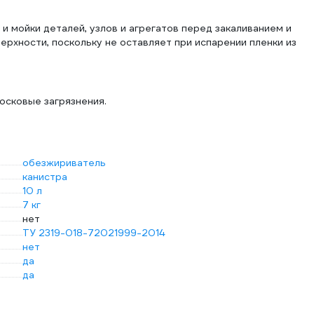
 мойки деталей, узлов и агрегатов перед закаливанием и
рхности, поскольку не оставляет при испарении пленки из
осковые загрязнения.
обезжириватель
канистра
10 л
7 кг
нет
ТУ 2319-018-72021999-2014
нет
да
да