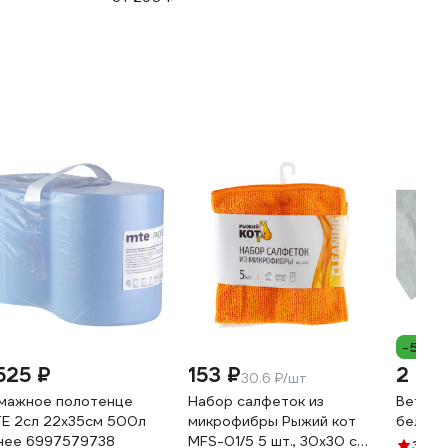
-5%
 525 ₽
153 ₽
2 64
30.6 ₽/шт
мажное полотенце
Набор салфеток из
Ветош
E 2сл 22x35см 500л
микрофибры Рыжий кот
белая 
нее 6997579738
MFS-01/5 5 шт., 30х30 см
3.9
(7