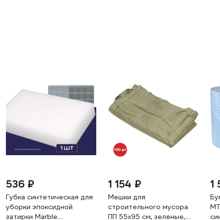
536 ₽
1 154 ₽
1
Губка синтетическая для
Мешки для
Бу
уборки эпоксидной
строительного мусора
MT
затирки Marble
ПП 55x95 см, зеленые,
си