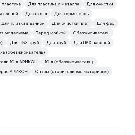
 пластика
Для пластика и металла
Для очистки
я ванной
Для стекл
Для герметиков
Для плитки в ванной
Для очистки плат
Для фар
ля моделизма
Перед мойкой
Обезжириватель
и)
Для ПВХ труб
Для труб
Для ПВХ панелей
аха (обезжириватель)
тели 10 л АРИКОН
10 л (обезжириватель)
фрас АРИКОН
Оптом (строительные материалы)