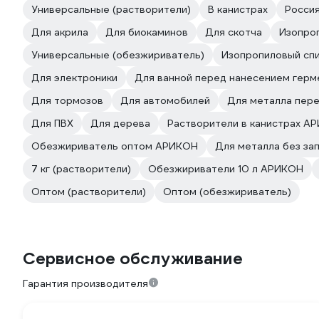
Универсальные (растворители)
В канистрах
Росси
Для акрила
Для биокаминов
Для скотча
Изопро
Универсальные (обезжириватель)
Изопропиловый спи
Для электроники
Для ванной перед нанесением герм
Для тормозов
Для автомобилей
Для металла пере
Для ПВХ
Для дерева
Растворители в канистрах А
Обезжириватель оптом АРИКОН
Для металла без за
7 кг (растворители)
Обезжириватели 10 л АРИКОН
Оптом (растворители)
Оптом (обезжириватель)
Сервисное обслуживание
Гарантия производителя