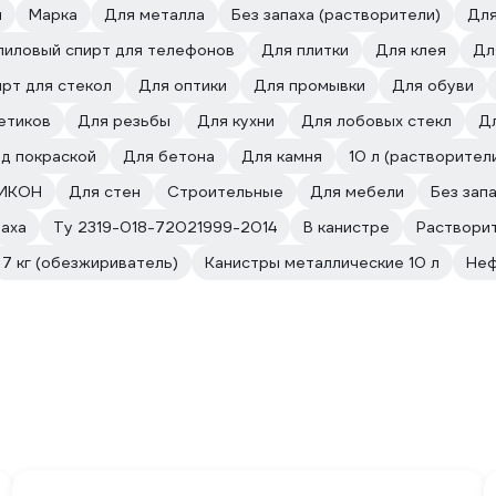
я
Марка
Для металла
Без запаха (растворители)
Для
пиловый спирт для телефонов
Для плитки
Для клея
Дл
рт для стекол
Для оптики
Для промывки
Для обуви
етиков
Для резьбы
Для кухни
Для лобовых стекл
Д
д покраской
Для бетона
Для камня
10 л (растворител
РИКОН
Для стен
Строительные
Для мебели
Без зап
паха
Ту 2319-018-72021999-2014
В канистре
Раствори
7 кг (обезжириватель)
Канистры металлические 10 л
Не