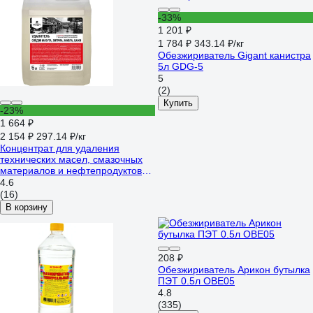
-33%
1 201 ₽
1 784 ₽
343.14 ₽/кг
Обезжириватель Gigant канистра
5л GDG-5
5
(2)
Купить
-23%
1 664 ₽
2 154 ₽
297.14 ₽/кг
Концентрат для удаления
технических масел, смазочных
материалов и нефтепродуктов
PROSEPT Duty Oil, 5л 125-5
4.6
(16)
В корзину
208 ₽
Обезжириватель Арикон бутылка
ПЭТ 0.5л OBE05
4.8
(335)