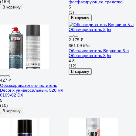
(169)
фосфатирующее средство
КОНФЕРУМ Дезоксил-оф-с
5
В корзину
концентрат 1915/1
(3)
В корзину
2 175 ₽
661.09 ₽/кг
Обезжириватель Вершина 5 л
Обезжириватель 3,5к
4.8
(12)
В корзину
427 ₽
Обезжириватель-очиститель
Decorix универсальный, 520 мл
0109-02 DX
5
(10)
В корзину