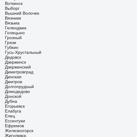
Воткинск
Выборг
Вышний Волочек
Вязники
Вязьма
Геленджик
Голицыно
Грозный
Грязи
Губкин
Гусь-Хрустальный
Дедовск
Дзержинск
Дзержинский
Димитровград
Динская
Дмитров
Долгопрудный
Домодедово
Донской
Дубна
Егорьевск
Елабуга
Елец
Ессентуки
Ефремов
Железногорск
Жигулевск