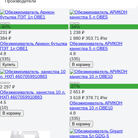
Производители
-40%
-34%
231 ₽
1 238 ₽
384 ₽
1 880 ₽
353.71 ₽/кг
Обезжириватель Арикон бутылка
Обезжириватель АРИКОН
ПЭТ 1л OBE1
канистра 5 л OBE5
4.8
4.8
(335)
(335)
Купить
В корзину
-27%
2 297 ₽
2 651 ₽
Обезжириватель, канистра 10 л.
НХП 4607059910883
3 618 ₽
378.71 ₽/кг
4.5
Обезжириватель АРИКОН
(10)
канистра 10 л OBE10
4.8
В корзину
(335)
В корзину