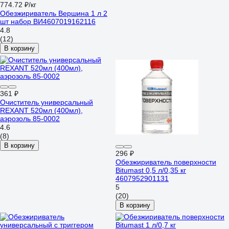
774.72 ₽/кг
Обезжириватель Вершина 1 л 2
шт набор ВИ4607019162116
4.8
(12)
В корзину
361 ₽
Очиститель универсальный
REXANT 520мл (400мл),
аэрозоль 85-0002
4.6
(8)
В корзину
296 ₽
Обезжириватель поверхности
Bitumast 0,5 л/0,35 кг
4607952901131
5
(20)
В корзину