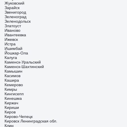
Жуковский
Зарайск
Звенигород
Зеленоград
Зеленодольск
Златоуст
Иваново
Ивантеевка
Ижевск
Истра
Ишимбай
Йошкар-Ола
Калуга
Каменск-Уральский
Каменск-Шахтинский
Камышин
Касимов
Кашира
Кемерово
Кимры
Кингисепп
Кинешма
Киржач
Кириши
Киров
Кирово-Чепецк
Кировск Ленинградская обл.
Клин