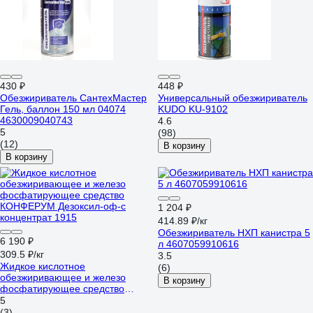
430 ₽
448 ₽
Обезжириватель СантехМастер
Универсальный обезжириватель
Гель, баллон 150 мл 04074
KUDO KU-9102
4630009040743
4.6
5
(98)
(12)
В корзину
В корзину
1 204 ₽
414.89 ₽/кг
Обезжириватель НХП канистра 5
6 190 ₽
л 4607059910616
309.5 ₽/кг
3.5
Жидкое кислотное
(6)
обезжиривающее и железо
В корзину
фосфатирующее средство
КОНФЕРУМ Дезоксил-оф-с
5
концентрат 1915
(3)