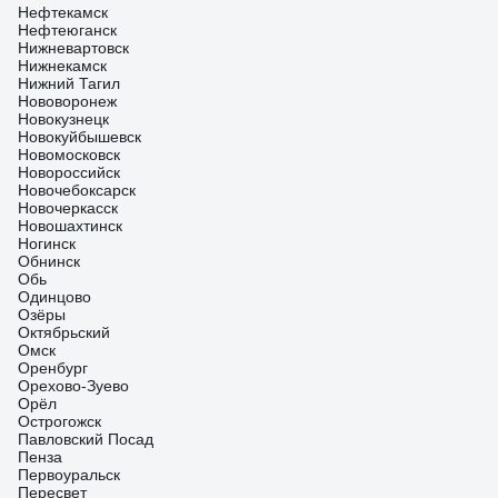
Нефтекамск
Нефтеюганск
Нижневартовск
Нижнекамск
Нижний Тагил
Нововоронеж
Новокузнецк
Новокуйбышевск
Новомосковск
Новороссийск
Новочебоксарск
Новочеркасск
Новошахтинск
Ногинск
Обнинск
Обь
Одинцово
Озёры
Октябрьский
Омск
Оренбург
Орехово-Зуево
Орёл
Острогожск
Павловский Посад
Пенза
Первоуральск
Пересвет