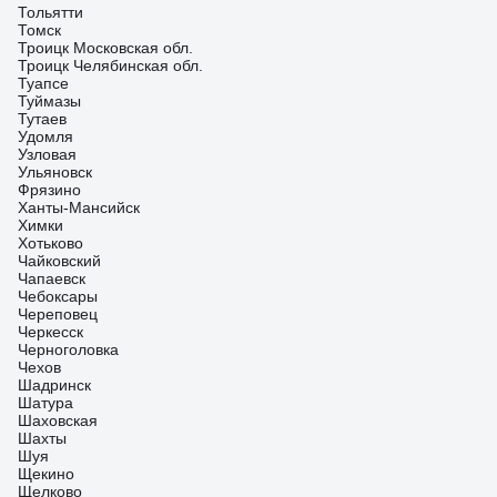
Тольятти
Томск
Троицк Московская обл.
Троицк Челябинская обл.
Туапсе
Туймазы
Тутаев
Удомля
Узловая
Ульяновск
Фрязино
Ханты-Мансийск
Химки
Хотьково
Чайковский
Чапаевск
Чебоксары
Череповец
Черкесск
Черноголовка
Чехов
Шадринск
Шатура
Шаховская
Шахты
Шуя
Щекино
Щелково