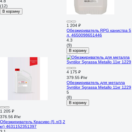
4.8
(12)
В корзину
1 204 ₽
Обезжириватель RPG канистра 5
л. 4650098651446
4.3
(9)
В корзину
4 175 ₽
379.55 ₽/кг
Обезжириватель для металла
Syntilor Sgrassa Metallo 11кг 1229
5
(8)
В корзину
1 205 ₽
376.56 ₽/кг
Обезжириватель Красиво (5 л/3,2
кг) 4631152351397
3.1