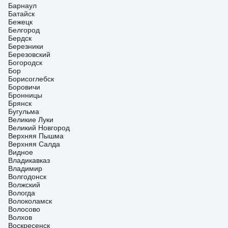
Барнаул
Батайск
Бежецк
Белгород
Бердск
Березники
Березовский
Богородск
Бор
Борисоглебск
Боровичи
Бронницы
Брянск
Бугульма
Великие Луки
Великий Новгород
Верхняя Пышма
Верхняя Салда
Видное
Владикавказ
Владимир
Волгодонск
Волжский
Вологда
Волоколамск
Волосово
Волхов
Воскресенск