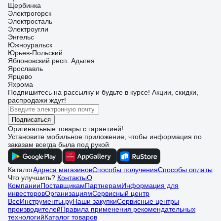
Щербинка
Электрогорск
Электросталь
Электроугли
Энгельс
Южноуральск
Юрьев-Польский
Яблоновский респ. Адыгея
Ярославль
Ярцево
Яхрома
Подпишитесь
на рассылку
и будьте в курсе! Акции, скидки,
распродажи ждут!
Подписаться
Оригинальные товары с гарантией!
Установите мобильное приложение, чтобы информация по
заказам всегда была под рукой
Каталог
Адреса магазинов
Способы получения
Способы оплаты
Что улучшить?
Контакты
О
Компании
Поставщикам
Партнерам
Информация для
инвесторов
Организациям
Сервисный центр
ВсеИнструменты.ру
Наши закупки
Сервисные центры
производителей
Правила применения рекомендательных
технологий
Каталог товаров