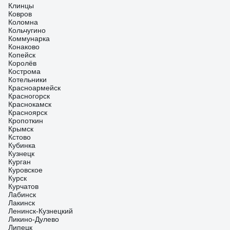
Клинцы
Ковров
Коломна
Кольчугино
Коммунарка
Конаково
Копейск
Королёв
Кострома
Котельники
Красноармейск
Красногорск
Краснокамск
Красноярск
Кропоткин
Крымск
Кстово
Кубинка
Кузнецк
Курган
Куровское
Курск
Курчатов
Лабинск
Лакинск
Ленинск-Кузнецкий
Ликино-Дулево
Липецк