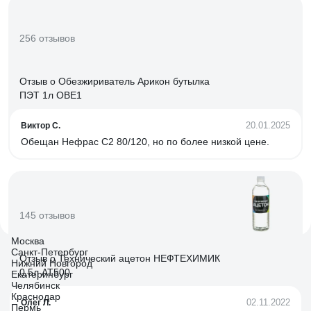
256 отзывов
Отзыв о Обезжириватель Арикон бутылка
ПЭТ 1л OBE1
20.01.2025
Виктор С.
Обещан Нефрас С2 80/120, но по более низкой цене.
145 отзывов
Москва
Санкт-Петербург
Отзыв о Технический ацетон НЕФТЕХИМИК
Нижний Новгород
0,5л АТ500
Екатеринбург
Челябинск
Краснодар
02.11.2022
Олег Л.
Пермь