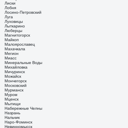
Лиски
Лобня
Лосино-Петровский
Луга
Луховицы
Лыткарино
Люберцы
Магнитогорск
Майкоп
Малоярославец
Махачкала
Мегион
Миасс
Минеральные Воды
Михайловка
Мичуринск
Можайск
Мончегорск
Московский
Мурманск
Муром
Мценск
Мытищи
Набережные Челны
Назрань
Нальчик
Наро-Фоминск
Невинномысск