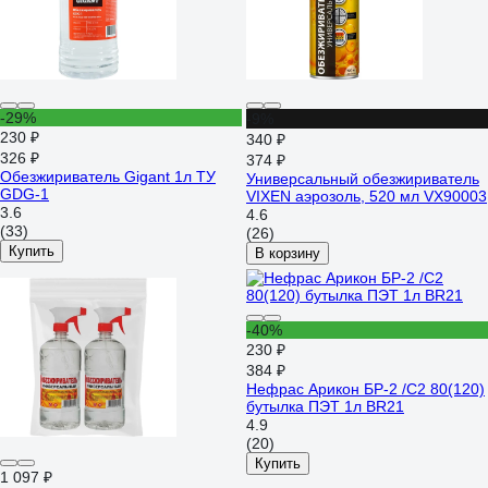
-29%
-9%
230 ₽
340 ₽
326 ₽
374 ₽
Обезжириватель Gigant 1л ТУ
Универсальный обезжириватель
GDG-1
VIXEN аэрозоль, 520 мл VX90003
3.6
4.6
(33)
(26)
Купить
В корзину
-40%
230 ₽
384 ₽
Нефрас Арикон БР-2 /С2 80(120)
бутылка ПЭТ 1л BR21
4.9
(20)
Купить
1 097 ₽