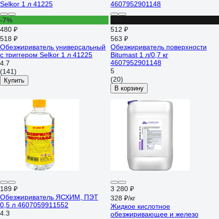
-7%
-9%
480 ₽
512 ₽
518 ₽
563 ₽
Обезжириватель универсальный
Обезжириватель поверхности
с триггером Selkor 1 л 41225
Bitumast 1 л/0,7 кг
4607952901148
4.7
5
(141)
(20)
Купить
В корзину
189 ₽
3 280 ₽
Обезжириватель ЯСХИМ, ПЭТ
328 ₽/кг
0,5 л 4607059911552
Жидкое кислотное
4.3
обезжиривающее и железо