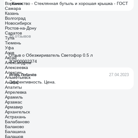
Воронеж
- Качество - Стеклянная бутыль и хорошая крышка - ГОСТ
Самара
Казань
Волгоград
Новосибирск
Ростов-на-Дону
Саратов
39 отзывов
Тула
Тюмень
Уфа
Азов
Отзыв о Обезжириватель Светофор 0.5 л
Аксай
ЗОР00002374
Александров
Алексеевка
Алексин
27.04.2023
Игорь Лобачёв
Альметьевск
Эффективность. Цена.
Анапа
Апатиты
Апрелевка
Арамиль
Арзамас
Армавир
Архангельск
Астрахань
Балабаново
Балаково
Балашиха
Балашов