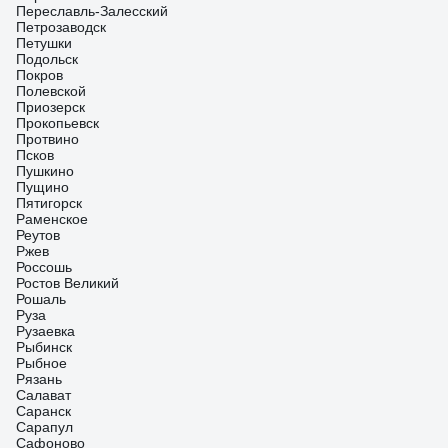
Переславль-Залесский
Петрозаводск
Петушки
Подольск
Покров
Полевской
Приозерск
Прокопьевск
Протвино
Псков
Пушкино
Пущино
Пятигорск
Раменское
Реутов
Ржев
Россошь
Ростов Великий
Рошаль
Руза
Рузаевка
Рыбинск
Рыбное
Рязань
Салават
Саранск
Сарапул
Сафоново