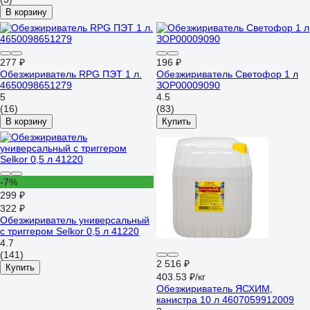
В корзину
277 ₽
196 ₽
Обезжириватель RPG ПЭТ 1 л.
Обезжириватель Светофор 1 л
4650098651279
ЗОР00009090
5
4.5
(16)
(83)
В корзину
Купить
-7%
299 ₽
322 ₽
Обезжириватель универсальный
с триггером Selkor 0,5 л 41220
4.7
(141)
2 516 ₽
Купить
403.53 ₽/кг
Обезжириватель ЯСХИМ,
канистра 10 л 4607059912009