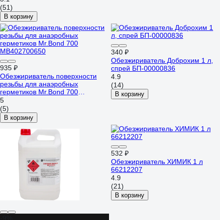
(51)
В корзину
340 ₽
Обезжириватель Доброхим 1 л,
935 ₽
спрей БП-00000836
Обезжириватель поверхности
4.9
резьбы для анаэробных
(14)
герметиков Mr.Bond 700
В корзину
MB402700650
5
(5)
В корзину
532 ₽
Обезжириватель ХИМИК 1 л
66212207
4.9
(21)
В корзину
-9%