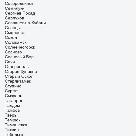
Северодвинск
Семилуки
Сергиев Посад
Серпухов
Славянск-на-Кубани
Сланцы
Смоленск
Сокол
Соликамск
Солнечногорск
Сосново
Сосновый Бор
Сочи
Ставрополь
Старая Купавна
Старый Оскол
Стерлитамак
Ступино
Сургут
Сызрань
Таганрог
Талдом
Тамбов
Тверь
Темрюк
Тимашевск
Тихвин
Тобольск