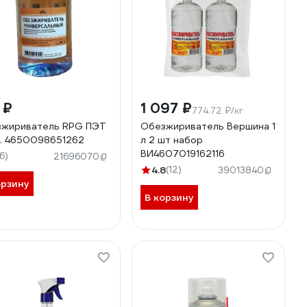
 ₽
1 097 ₽
774.72 ₽/кг
жириватель RPG ПЭТ
Обезжириватель Вершина 1
л. 4650098651262
л 2 шт набор
ВИ4607019162116
16)
21696070
4.8
(12)
39013840
орзину
В корзину