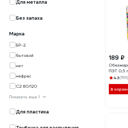
Для металла
Без запаха
Марка
БР-2
бытовой
189 ₽
Обезжир
нет
ПЭТ 0,5 
нефрас
4.3
(169
С2 80/120
В корзи
Показать еще 1
Для пластика
Трубочка для распыления