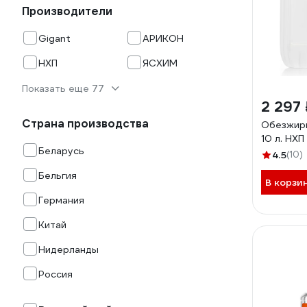
Производители
Gigant
АРИКОН
НХП
ЯСХИМ
Показать еще 77
2 297 
Страна производства
Обезжири
10 л. НХ
Беларусь
4.5
(10)
Бельгия
В корзи
Германия
Китай
Нидерланды
Россия