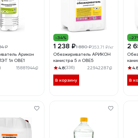
-34%
-27
1 238 ₽
2 6
84 ₽
1 880 ₽
353.71 ₽/кг
иватель Арикон
Обезжириватель АРИКОН
Обе
ПЭТ 1л OBE1
канистра 5 л OBE5
кани
)
4.8
(336)
4.
15881944
22942287
В корзину
В к