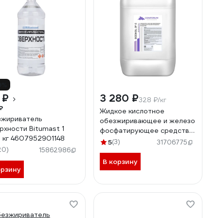
9%
 ₽
3 280 ₽
328 ₽/кг
₽
Жидкое кислотное
жириватель
обезжиривающее и железо
рхности Bitumast 1
фосфатирующее средство
7 кг 4607952901148
КОНФЕРУМ Дезоксил-оф-с
5
(3)
31706775
20)
концентрат 1915/1
15862986
В корзину
орзину