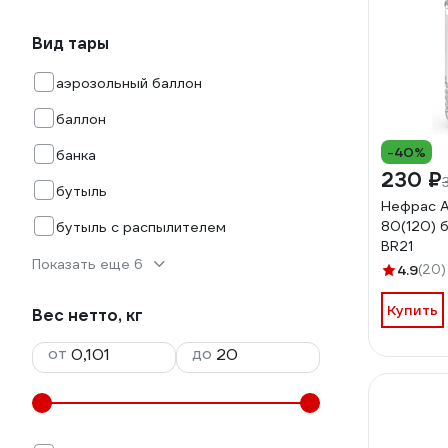
Вид тары
аэрозольный баллон
баллон
-40%
банка
230 ₽
бутыль
Нефрас А
80(120) 
бутыль с распылителем
BR21
Показать еще 6
4.9
(20)
Купить
Вес нетто, кг
от
до