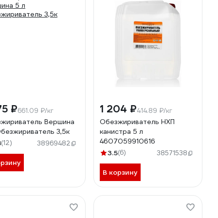
75 ₽
1 204 ₽
661.09 ₽/кг
414.89 ₽/кг
жириватель Вершина
Обезжириватель НХП
Обезжириватель 3,5к
канистра 5 л
4607059910616
8
(12)
38969482
3.5
(6)
38571538
орзину
В корзину