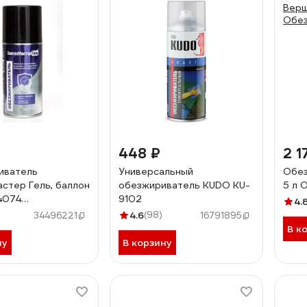
448 ₽
2 1
иватель
Универсальный
Обез
стер Гель, баллон
обезжириватель KUDO KU-
5 л 
4074
9102
4.
040743
4.6
(98)
34496221
16791895
В к
ну
В корзину