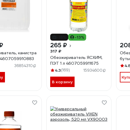
-16%
-13%
₽
265 ₽
20
317 ₽
ватель, канистра
Обез
Обезжириватель ЯСХИМ,
П 4607059910883
буты
ПЭТ 1 л 4607059911675
4.
36854310
4.3
(169)
15934600
ну
Куп
В корзину