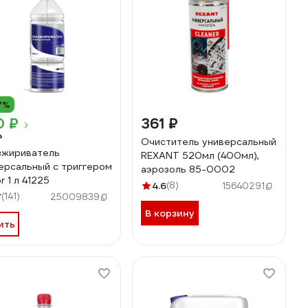
7%
0 ₽
361 ₽
₽
Очиститель универсальный
жириватель
REXANT 520мл (400мл),
ерсальный с триггером
аэрозоль 85-0002
r 1 л 41225
4.6
(8)
15640291
7
(141)
25009839
В корзину
ить