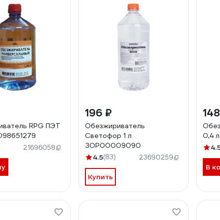
196 ₽
148
иватель RPG ПЭТ
Обезжириватель
Обез
0098651279
Светофор 1 л
0,4 
ЗОР00009090
4.
21696058
4.5
(83)
23690259
ну
В к
Купить