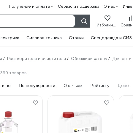
Получение и оплата
Сервис и поддержка
О нас
Инве
Избранное
лектрика
Силовая техника
Станки
Спецодежда и СИЗ
я
Растворители и очистители
Обезжириватель
Для опти
/
/
/
399 товаров
ь по:
По популярности
Отзывам
Рейтингу
Цене