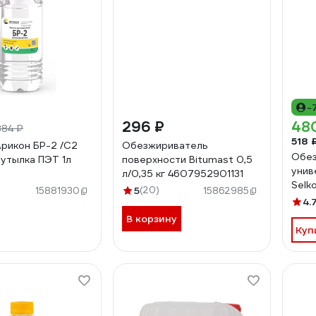
-
296 ₽
48
384 ₽
518 
рикон БР-2 /С2
Обезжириватель
Обез
бутылка ПЭТ 1л
поверхности Bitumast 0,5
унив
л/0,35 кг 4607952901131
Selko
5
(20)
15881930
15862985
4.
В корзину
Куп