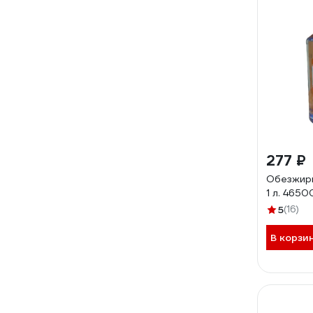
277 ₽
Обезжир
1 л. 465
5
(16)
В корзи