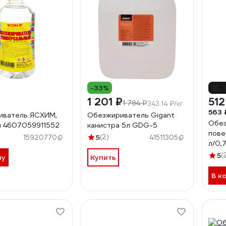
-33%
-
1 201 ₽
512
1 784 ₽
343.14 ₽/кг
563 
иватель ЯСХИМ,
Обезжириватель Gigant
Обез
л 4607059911552
канистра 5л GDG-5
пове
)
5
(2)
15920770
41511305
л/0,
5
(
ну
Купить
В к