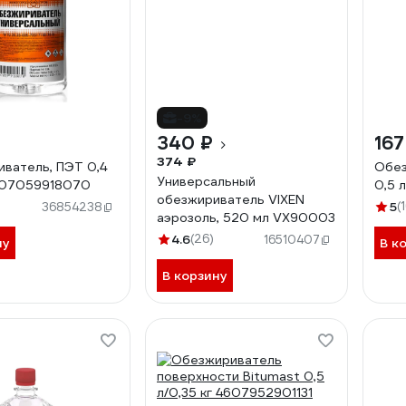
-9%
340 ₽
167
374 ₽
ватель, ПЭТ 0,4
Обез
Универсальный
607059918070
0,5 
обезжириватель VIXEN
5
(
36854238
аэрозоль, 520 мл VX90003
4.6
(26)
16510407
ну
В к
В корзину