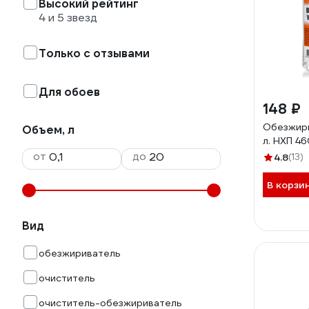
Высокий рейтинг
4 и 5 звезд
Только с отзывами
Для обоев
148 ₽
Обезжири
Объем, л
л. НХП 4
от
до
4.8
(13)
В корзи
Вид
обезжириватель
очиститель
очиститель-обезжириватель