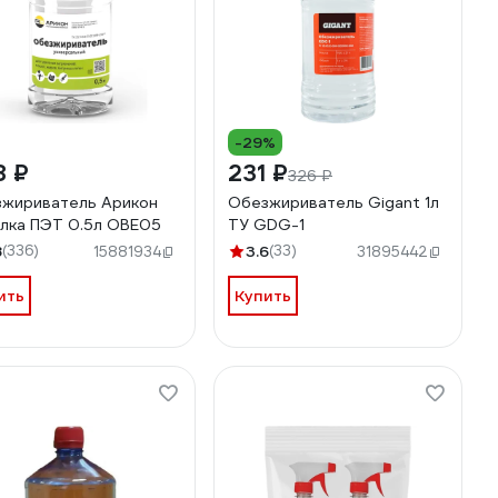
-29%
8 ₽
231 ₽
326 ₽
жириватель Арикон
Обезжириватель Gigant 1л
лка ПЭТ 0.5л OBE05
ТУ GDG-1
8
(336)
3.6
(33)
15881934
31895442
ить
Купить