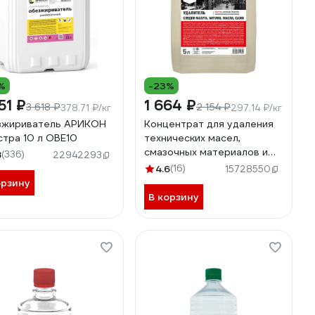
%
-23%
51 ₽
1 664 ₽
3 618 ₽
2 154 ₽
378.71 ₽/кг
297.14 ₽/кг
зжириватель АРИКОН
Концентрат для удаления
стра 10 л OBE10
технических масел,
смазочных материалов и
8
(336)
22942293
нефтепродуктов PROSEPT
4.6
(16)
15728550
Duty Oil, 5л 125-5
орзину
В корзину