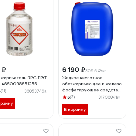
 ₽
6 190 ₽
309.5 ₽/кг
жириватель RPG ПЭТ
Жидкое кислотное
л. 4650098651255
обезжиривающее и железо
фосфатирующее средство
5
(11)
36853746
КОНФЕРУМ Дезоксил-оф-с
5
(3)
31706841
концентрат 1915
орзину
В корзину