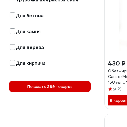
Для бетона
Для камня
Для дерева
430 ₽
Для кирпича
Обезжир
СантехМа
150 мл 0
Показать 399 товаров
4630009
5
(12)
В корзи