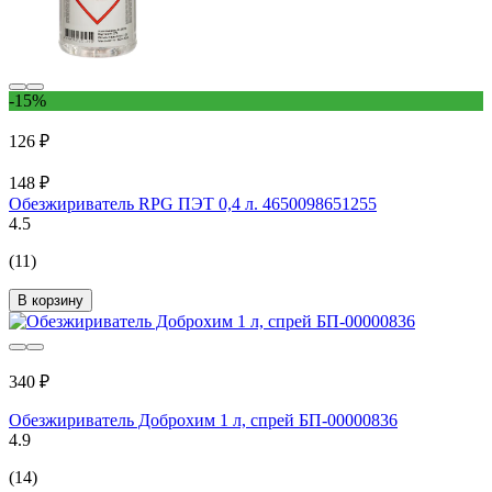
-15%
126 ₽
148 ₽
Обезжириватель RPG ПЭТ 0,4 л. 4650098651255
4.5
(11)
В корзину
340 ₽
Обезжириватель Доброхим 1 л, спрей БП-00000836
4.9
(14)