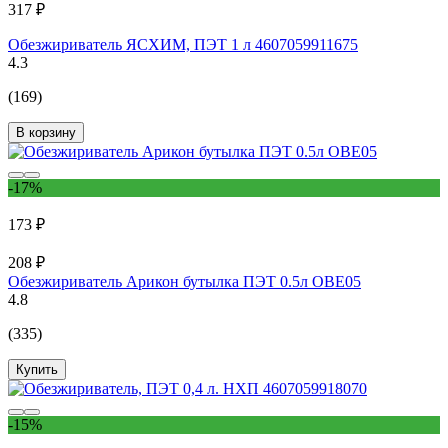
317 ₽
Обезжириватель ЯСХИМ, ПЭТ 1 л 4607059911675
4.3
(169)
В корзину
-17%
173 ₽
208 ₽
Обезжириватель Арикон бутылка ПЭТ 0.5л OBE05
4.8
(335)
Купить
-15%