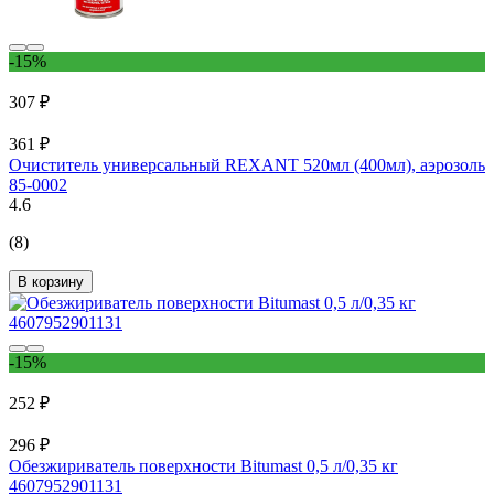
-15%
307 ₽
361 ₽
Очиститель универсальный REXANT 520мл (400мл), аэрозоль
85-0002
4.6
(8)
В корзину
-15%
252 ₽
296 ₽
Обезжириватель поверхности Bitumast 0,5 л/0,35 кг
4607952901131