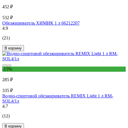
452 ₽
532 ₽
Обезжириватель ХИМИК 1 л 66212207
4.9
(21)
В корзину
-15%
285 ₽
335 ₽
Водно-спиртовой обезжириватель REMIX Light 1 л RM-
SOL4/1л
4.7
(12)
В корзину