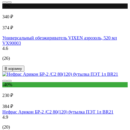
-9%
340 ₽
374 ₽
Универсальный обезжириватель VIXEN аэрозоль, 520 мл
VX90003
4.6
(26)
В корзину
-40%
230 ₽
384 ₽
Нефрас Арикон БР-2 /С2 80(120) бутылка ПЭТ 1л BR21
4.9
(20)