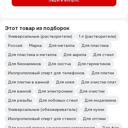
Задать вопрос
Этот товар из подборок
Универсальные (растворители)
1 л (растворители)
Россия
Марка
Для металла
Для пластика
Для пластика и металла
Для акрила
Для стекл
Для биокаминов
Для скотча
Для герметиков
Изопропиловый спирт для телефонов
Для плитки
Для плитки в ванной
Для клея
Для очистки плат
Для ванной
Для электроники
Для очистки
Для резьбы
Для лобовых стекл
Для моделизма
Универсальные (обезжириватель)
Для кухни
Изопропиловый спирт для стекол
Для оптики
Для ванной перед нанесением герметиков
Для фар