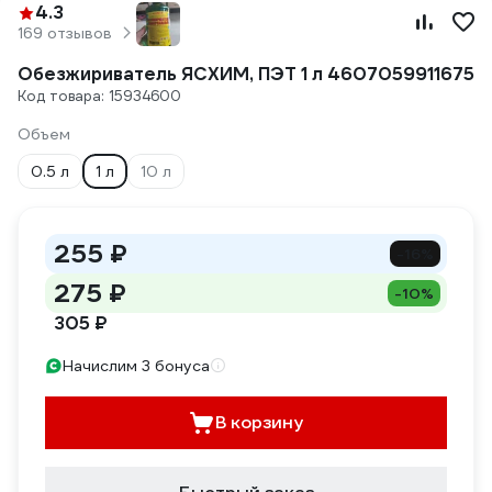
4.3
169 отзывов
Обезжириватель ЯСХИМ, ПЭТ 1 л 4607059911675
Код товара: 15934600
Объем
0.5 л
1 л
10 л
255 ₽
-16%
275 ₽
-10%
305 ₽
Начислим 3 бонуса
В корзину