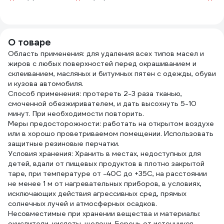
92342
эпоксидной
ООО
затирки SIKA
8396
Sponge 777203
О товаре
Область применения: для удаления всех типов масел и
жиров с любых поверхностей перед окрашиванием и
склеиванием, масляных и битумных пятен с одежды, обуви
и кузова автомобиля.
Способ применения: протереть 2-3 раза тканью,
смоченной обезжиривателем, и дать высохнуть 5-10
минут. При необходимости повторить.
Меры предосторожности: работать на открытом воздухе
или в хорошо проветриваемом помещении. Использовать
защитные резиновые перчатки.
Условия хранения: Хранить в местах, недоступных для
детей, вдали от пищевых продуктов в плотно закрытой
таре, при температуре от -40С до +35С, на расстоянии
не менее 1 м от нагревательных приборов, в условиях,
исключающих действия агрессивных сред, прямых
солнечных лучей и атмосферных осадков.
Несовместимые при хранении вещества и материалы:
окислители, кислоты, щелочи. Беречь от источников