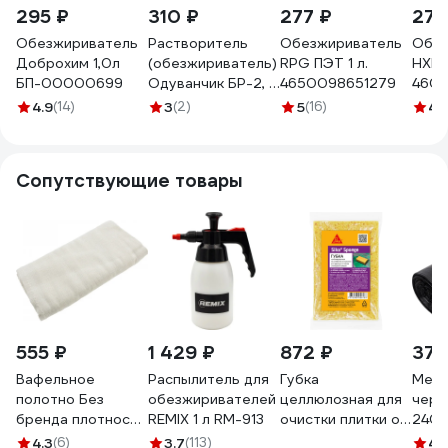
295 ₽
310 ₽
277 ₽
277
Обезжириватель
Растворитель
Обезжириватель
Обез
Доброхим 1,0л
(обезжириватель)
RPG ПЭТ 1 л.
НХП 
БП-00000699
Одуванчик БР-2, 1
4650098651279
460
л бутылка
4.9
(14)
3
(2)
5
(16)
4.
4627106670522
Сопутствующие товары
555 ₽
1 429 ₽
872 ₽
372
Вафельное
Распылитель для
Губка
Мешк
полотно Без
обезжиривателей
целлюлозная для
черн
бренда плотность
REMIX 1 л RM-913
очистки плитки от
240 л
103 г/м2, 0.4x10 м
остатков
ПСД;
4.3
(6)
3.7
(113)
4.