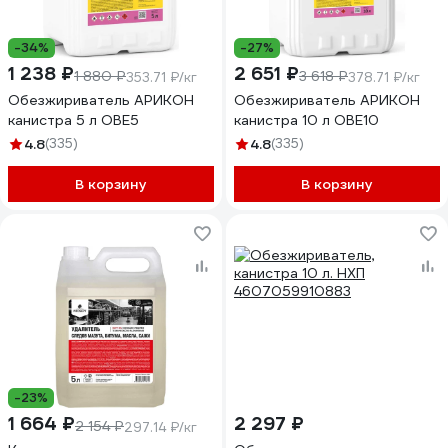
-34%
-27%
1 238 ₽
2 651 ₽
1 880 ₽
3 618 ₽
353.71 ₽/кг
378.71 ₽/кг
Обезжириватель АРИКОН
Обезжириватель АРИКОН
канистра 5 л OBE5
канистра 10 л OBE10
4.8
(335)
4.8
(335)
В корзину
В корзину
-23%
1 664 ₽
2 297 ₽
2 154 ₽
297.14 ₽/кг