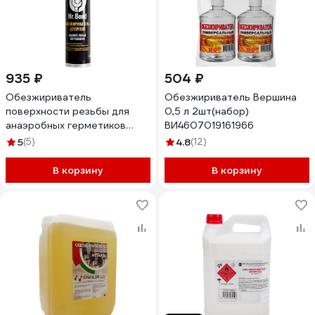
935 ₽
504 ₽
Обезжириватель
Обезжириватель Вершина
поверхности резьбы для
0,5 л 2шт(набор)
анаэробных герметиков
ВИ4607019161966
Mr.Bond 700 MB402700650
5
(5)
4.8
(12)
В корзину
В корзину