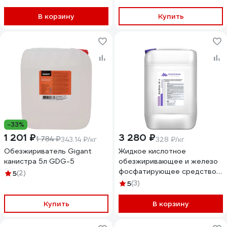
В корзину
Купить
-33%
1 201 ₽
3 280 ₽
1 784 ₽
343.14 ₽/кг
328 ₽/кг
Обезжириватель Gigant
Жидкое кислотное
канистра 5л GDG-5
обезжиривающее и железо
фосфатирующее средство
5
(2)
КОНФЕРУМ Дезоксил-оф-с
5
(3)
концентрат 1915/1
Купить
В корзину