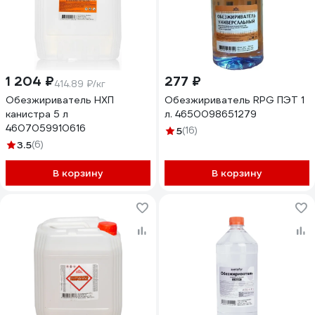
1 204 ₽
277 ₽
414.89 ₽/кг
Обезжириватель НХП
Обезжириватель RPG ПЭТ 1
канистра 5 л
л. 4650098651279
4607059910616
5
(16)
3.5
(6)
В корзину
В корзину