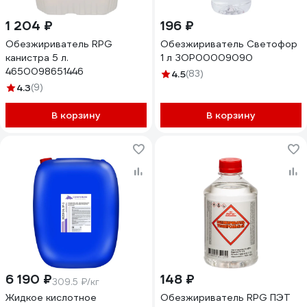
1 204 ₽
196 ₽
Обезжириватель RPG
Обезжириватель Светофор
канистра 5 л.
1 л ЗОР00009090
4650098651446
4.5
(83)
4.3
(9)
В корзину
В корзину
6 190 ₽
148 ₽
309.5 ₽/кг
Жидкое кислотное
Обезжириватель RPG ПЭТ