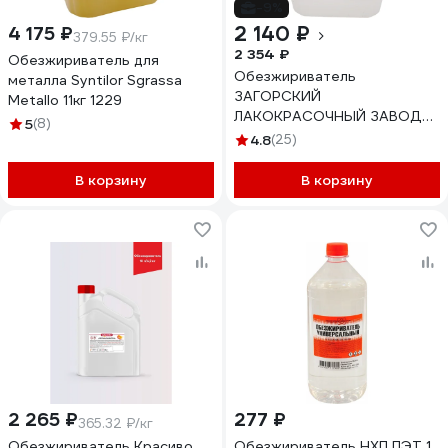
-9%
2 140 ₽
4 175 ₽
379.55 ₽/кг
2 354 ₽
Обезжириватель для
Обезжириватель
металла Syntilor Sgrassa
ЗАГОРСКИЙ
Metallo 11кг 1229
ЛАКОКРАСОЧНЫЙ ЗАВОД
5
(8)
Нефрас 5 л ZLK05284
4.8
(25)
В корзину
В корзину
2 265 ₽
277 ₽
365.32 ₽/кг
Обезжириватель Красиво
Обезжириватель НХП ПЭТ 1