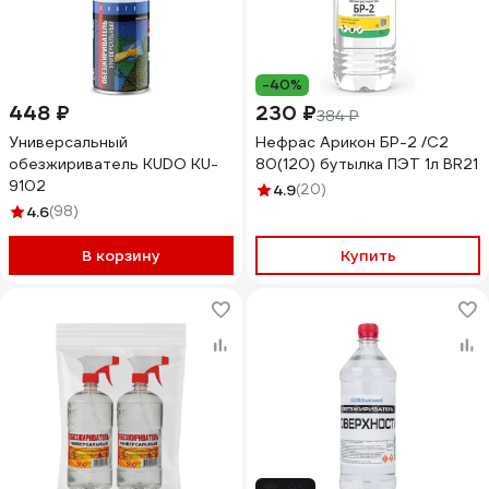
-40%
448 ₽
230 ₽
384 ₽
Универсальный
Нефрас Арикон БР-2 /С2
обезжириватель KUDO KU-
80(120) бутылка ПЭТ 1л BR21
9102
4.9
(20)
4.6
(98)
В корзину
Купить
-9%