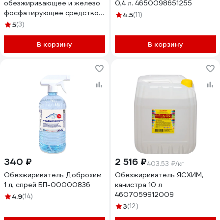
обезжиривающее и железо
0,4 л. 4650098651255
фосфатирующее средство
4.5
(11)
КОНФЕРУМ Дезоксил-оф-с
5
(3)
концентрат 1915
В корзину
В корзину
340 ₽
2 516 ₽
403.53 ₽/кг
Обезжириватель Доброхим
Обезжириватель ЯСХИМ,
1 л, спрей БП-00000836
канистра 10 л
4607059912009
4.9
(14)
3
(12)