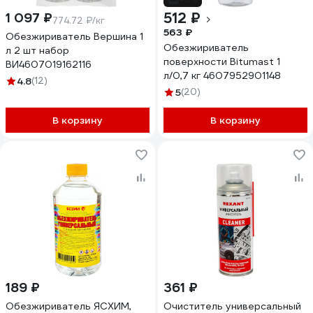
512 ₽
1 097 ₽
774.72 ₽/кг
563 ₽
Обезжириватель Вершина 1
Обезжириватель
л 2 шт набор
поверхности Bitumast 1
ВИ4607019162116
л/0,7 кг 4607952901148
4.8
(12)
5
(20)
В корзину
В корзину
189 ₽
361 ₽
Обезжириватель ЯСХИМ,
Очиститель универсальный