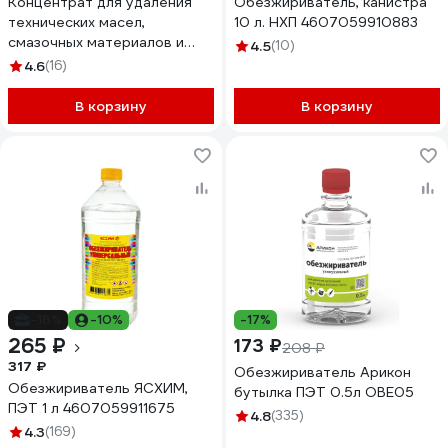
Концентрат для удаления
Обезжириватель, канистра
технических масел,
10 л. НХП 4607059910883
смазочных материалов и
4.5
(10)
нефтепродуктов PROSEPT
4.6
(16)
Duty Oil, 5л 125-5
В корзину
В корзину
-16%
-10%
-17%
265 ₽
173 ₽
208 ₽
317 ₽
Обезжириватель Арикон
Обезжириватель ЯСХИМ,
бутылка ПЭТ 0.5л OBE05
ПЭТ 1 л 4607059911675
4.8
(335)
4.3
(169)