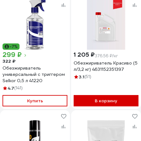
-7%
299 ₽
1 205 ₽
376.56 ₽/кг
322 ₽
Обезжириватель Красиво (5
Обезжириватель
л/3,2 кг) 4631152351397
универсальный с триггером
3.1
(51)
Selkor 0,5 л 41220
4.7
(141)
Купить
В корзину