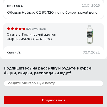
Виктор С.
20.01.2025
Обещан Нефрас С2 80/120, но по более низкой цене.
145 отзывов
Отзыв о Технический ацетон
НЕФТЕХИМИК 0,5л АТ500
Олег Л.
02.11.2022
- Качество - Стеклянная бутыль и хорошая крышка -
ГОСТ
Подпишитесь
на рассылку
и будьте в курсе!
Акции, скидки, распродажи ждут!
39 отзывов
Отзыв о Обезжириватель Светофор 0.5 л
ЗОР00002374
Подписаться
Игорь Лобачёв
27.04.2023