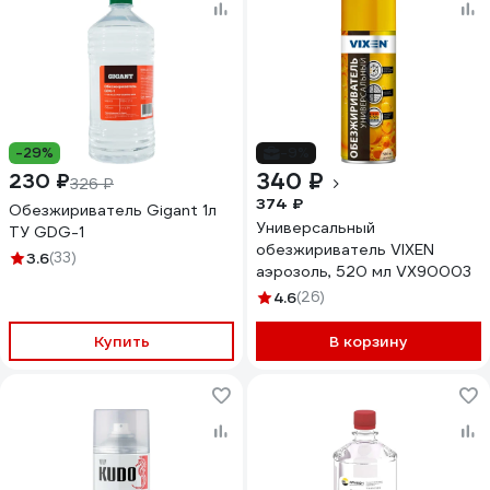
-29%
-9%
340 ₽
230 ₽
326 ₽
374 ₽
Обезжириватель Gigant 1л
Универсальный
ТУ GDG-1
обезжириватель VIXEN
3.6
(33)
аэрозоль, 520 мл VX90003
4.6
(26)
Купить
В корзину