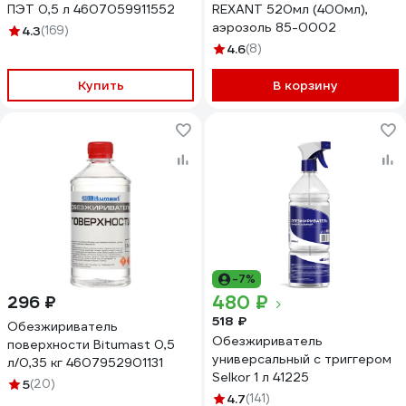
ПЭТ 0,5 л 4607059911552
REXANT 520мл (400мл),
аэрозоль 85-0002
4.3
(169)
4.6
(8)
Купить
В корзину
-7%
480 ₽
296 ₽
518 ₽
Обезжириватель
Обезжириватель
поверхности Bitumast 0,5
универсальный с триггером
л/0,35 кг 4607952901131
Selkor 1 л 41225
5
(20)
4.7
(141)