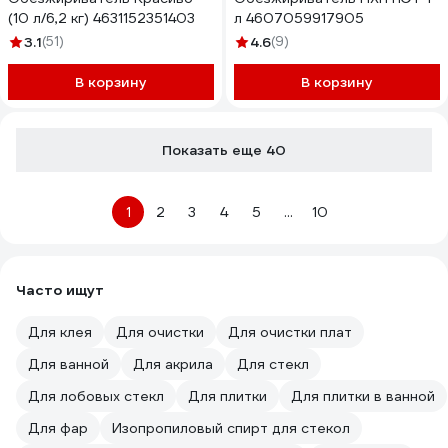
(10 л/6,2 кг) 4631152351403
л 4607059917905
3.1
(51)
4.6
(9)
В корзину
В корзину
Показать еще 40
1
2
3
4
5
...
10
Часто ищут
Для клея
Для очистки
Для очистки плат
Для ванной
Для акрила
Для стекл
Для лобовых стекл
Для плитки
Для плитки в ванной
Для фар
Изопропиловый спирт для стекол