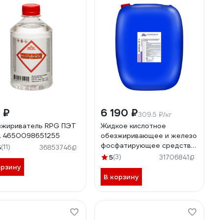
 ₽
6 190 ₽
309.5 ₽/кг
жириватель RPG ПЭТ
Жидкое кислотное
л. 4650098651255
обезжиривающее и железо
фосфатирующее средство
5
(11)
36853746
КОНФЕРУМ Дезоксил-оф-с
5
(3)
31706841
концентрат 1915
орзину
В корзину