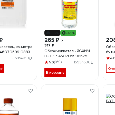
-16%
-13%
₽
265 ₽
20
317 ₽
ватель, канистра
Обез
Обезжириватель ЯСХИМ,
П 4607059910883
буты
ПЭТ 1 л 4607059911675
4.
36854310
4.3
(169)
15934600
ну
Куп
В корзину