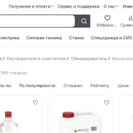
Получение и оплата
Сервис и поддержка
О нас
Инве
Избранное
лектрика
Силовая техника
Станки
Спецодежда и СИЗ
я
Растворители и очистители
Обезжириватель
Изопропи
/
/
/
399 товаров
ь по:
По популярности
Отзывам
Рейтингу
Цене