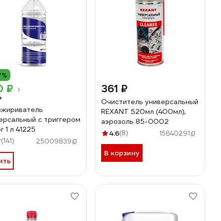
7%
0 ₽
361 ₽
₽
Очиститель универсальный
жириватель
REXANT 520мл (400мл),
ерсальный с триггером
аэрозоль 85-0002
r 1 л 41225
4.6
(8)
15640291
7
(141)
25009839
В корзину
ить