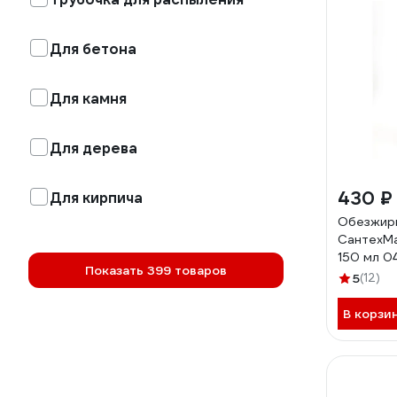
Для бетона
Для камня
Для дерева
430 ₽
Для кирпича
Обезжир
СантехМа
150 мл 0
Показать 399 товаров
4630009
5
(12)
В корзи