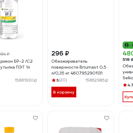
-
296 ₽
48
384 ₽
518 
рикон БР-2 /С2
Обезжириватель
Обез
бутылка ПЭТ 1л
поверхности Bitumast 0,5
унив
л/0,35 кг 4607952901131
Selko
5
(20)
15881930
15862985
4.
В корзину
Куп