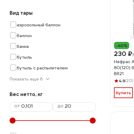
Вид тары
аэрозольный баллон
баллон
-40%
банка
230 ₽
бутыль
Нефрас А
80(120) 
бутыль с распылителем
BR21
Показать еще 6
4.9
(20)
Купить
Вес нетто, кг
от
до