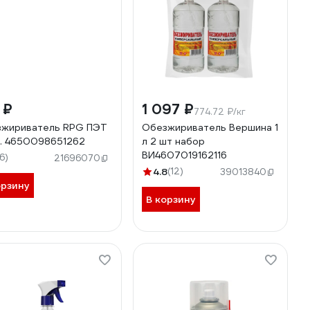
 ₽
1 097 ₽
774.72 ₽/кг
жириватель RPG ПЭТ
Обезжириватель Вершина 1
л. 4650098651262
л 2 шт набор
ВИ4607019162116
16)
21696070
4.8
(12)
39013840
орзину
В корзину