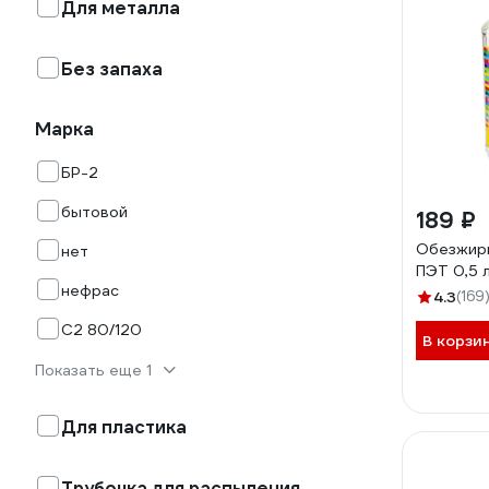
Для металла
Без запаха
Марка
БР-2
бытовой
189 ₽
Обезжир
нет
ПЭТ 0,5 
нефрас
4.3
(169
С2 80/120
В корзи
Показать еще 1
Для пластика
Трубочка для распыления