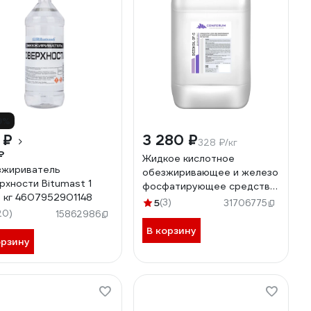
9%
 ₽
3 280 ₽
328 ₽/кг
₽
Жидкое кислотное
жириватель
обезжиривающее и железо
рхности Bitumast 1
фосфатирующее средство
7 кг 4607952901148
КОНФЕРУМ Дезоксил-оф-с
5
(3)
31706775
20)
концентрат 1915/1
15862986
В корзину
орзину