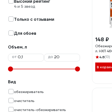
Высокий рейтинг
4 и 5 звезд
Только с отзывами
Для обоев
148 ₽
Обезжири
Объем, л
л. НХП 4
от
до
4.8
(13)
В корзи
Вид
обезжириватель
очиститель
очиститель-обезжириватель