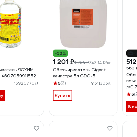
-33%
-
1 201 ₽
512
1 784 ₽
343.14 ₽/кг
563 
иватель ЯСХИМ,
Обезжириватель Gigant
Обез
л 4607059911552
канистра 5л GDG-5
пове
)
5
(2)
15920770
41511305
л/0,
5
(
ну
Купить
В к