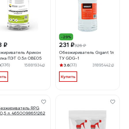
-29%
8 ₽
231 ₽
326 ₽
жириватель Арикон
Обезжириватель Gigant 1л
лка ПЭТ 0.5л OBE05
ТУ GDG-1
8
(336)
3.6
(33)
15881934
31895442
ить
Купить