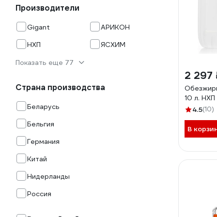
Производители
Gigant
АРИКОН
НХП
ЯСХИМ
Показать еще 77
2 297 
Страна производства
Обезжири
10 л. НХ
Беларусь
4.5
(10)
Бельгия
В корзи
Германия
Китай
Нидерланды
Россия