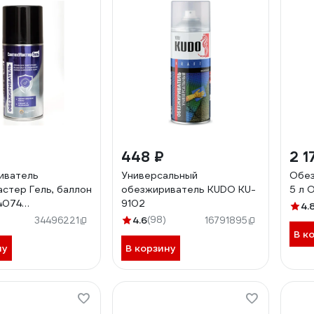
448 ₽
2 1
иватель
Универсальный
Обез
стер Гель, баллон
обезжириватель KUDO KU-
5 л 
4074
9102
4.
040743
4.6
(98)
34496221
16791895
В к
ну
В корзину