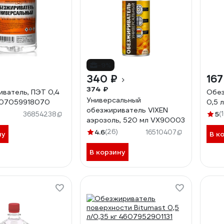
-9%
340 ₽
167
374 ₽
ватель, ПЭТ 0,4
Обез
Универсальный
607059918070
0,5 
обезжириватель VIXEN
5
(
36854238
аэрозоль, 520 мл VX90003
4.6
(26)
16510407
ну
В к
В корзину