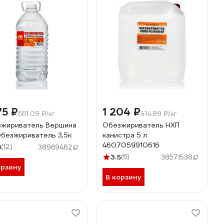
75 ₽
1 204 ₽
661.09 ₽/кг
414.89 ₽/кг
жириватель Вершина
Обезжириватель НХП
Обезжириватель 3,5к
канистра 5 л
4607059910616
8
(12)
38969482
3.5
(6)
38571538
орзину
В корзину