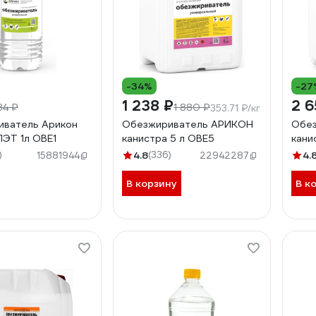
-34%
-27
1 238 ₽
2 6
84 ₽
1 880 ₽
353.71 ₽/кг
иватель Арикон
Обезжириватель АРИКОН
Обе
ПЭТ 1л OBE1
канистра 5 л OBE5
кани
)
4.8
(336)
4.
15881944
22942287
В корзину
В к