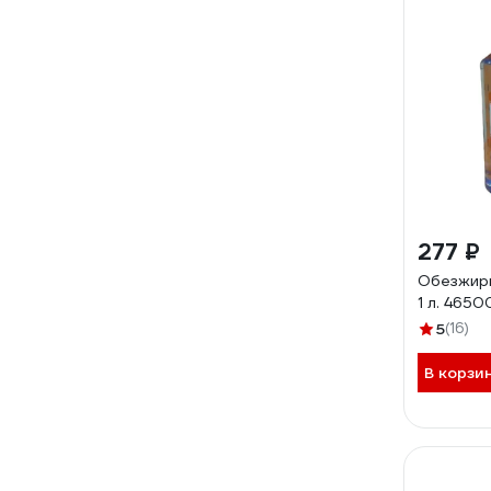
277 ₽
Обезжир
1 л. 465
5
(16)
В корзи