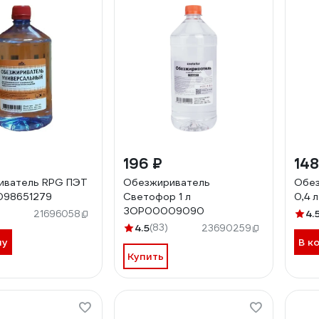
196 ₽
148
иватель RPG ПЭТ
Обезжириватель
Обез
0098651279
Светофор 1 л
0,4 
ЗОР00009090
4.
21696058
4.5
(83)
23690259
ну
В к
Купить