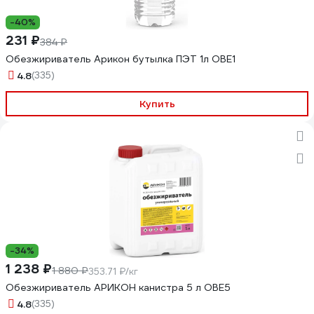
-40%
231 ₽
384 ₽
Обезжириватель Арикон бутылка ПЭТ 1л OBE1
4.8
(335)
Купить
-34%
1 238 ₽
1 880 ₽
353.71 ₽/кг
Обезжириватель АРИКОН канистра 5 л OBE5
4.8
(335)