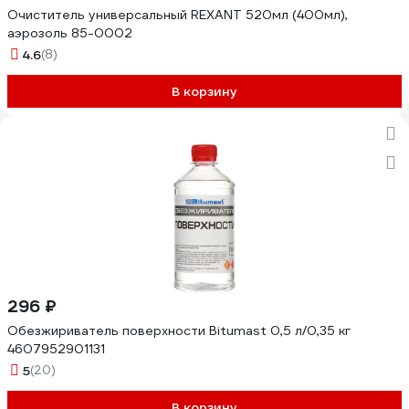
Очиститель универсальный REXANT 520мл (400мл),
аэрозоль 85-0002
4.6
(8)
В корзину
296 ₽
Обезжириватель поверхности Bitumast 0,5 л/0,35 кг
4607952901131
5
(20)
В корзину