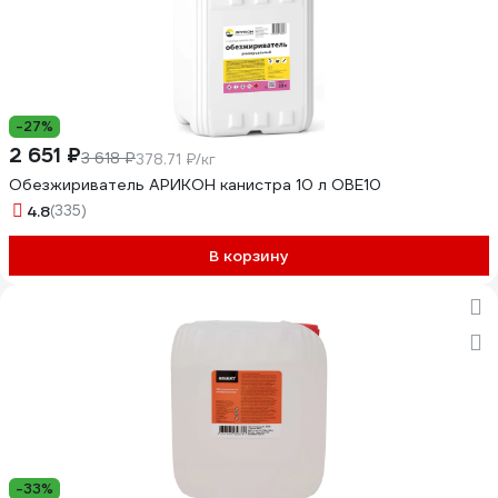
-27%
2 651 ₽
3 618 ₽
378.71 ₽/кг
Обезжириватель АРИКОН канистра 10 л OBE10
4.8
(335)
В корзину
-33%