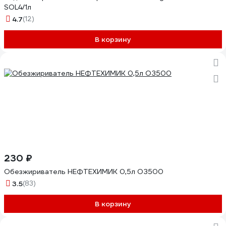
SOL4/1л
4.7
(12)
В корзину
230 ₽
Обезжириватель НЕФТЕХИМИК 0,5л ОЗ500
3.5
(83)
В корзину