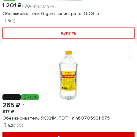
1 201 ₽
1 784 ₽
343.14 ₽/кг
Обезжириватель Gigant канистра 5л GDG-5
5
(2)
Купить
-16%
-13%
265 ₽
317 ₽
Обезжириватель ЯСХИМ, ПЭТ 1 л 4607059911675
4.3
(169)