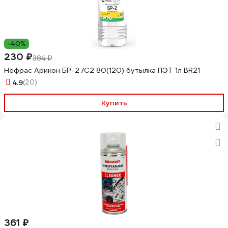
-40%
230 ₽
384 ₽
Нефрас Арикон БР-2 /С2 80(120) бутылка ПЭТ 1л BR21
4.9
(20)
Купить
361 ₽