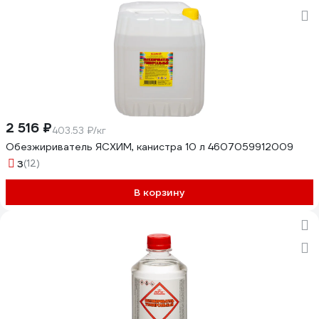
2 516 ₽
403.53 ₽/кг
Обезжириватель ЯСХИМ, канистра 10 л 4607059912009
3
(12)
В корзину