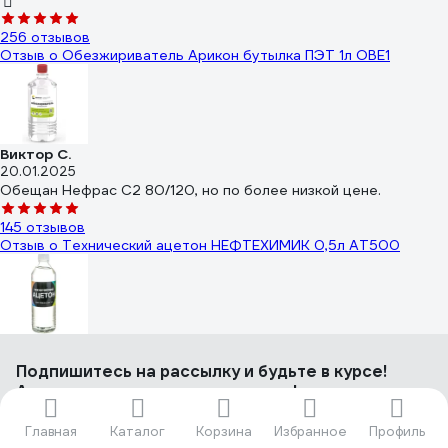
256 отзывов
Отзыв о Обезжириватель Арикон бутылка ПЭТ 1л OBE1
Виктор С.
20.01.2025
Обещан Нефрас С2 80/120, но по более низкой цене.
145 отзывов
Отзыв о Технический ацетон НЕФТЕХИМИК 0,5л АТ500
Олег Л.
02.11.2022
Подпишитесь
на рассылку
и будьте в курсе!
- Качество - Стеклянная бутыль и хорошая крышка - ГОСТ
Акции, скидки, распродажи ждут!
39 отзывов
Главная
Каталог
Корзина
Избранное
Профиль
Отзыв о Обезжириватель Светофор 0.5 л ЗОР00002374