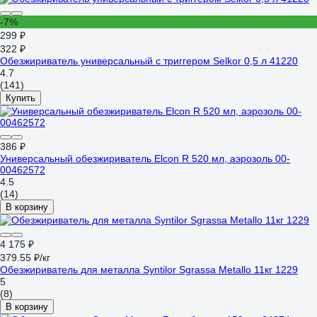
-7%
299 ₽
322 ₽
Обезжириватель универсальный с триггером Selkor 0,5 л 41220
4.7
(141)
Купить
386 ₽
Универсальный обезжириватель Elcon R 520 мл, аэрозоль 00-
00462572
4.5
(14)
В корзину
4 175 ₽
379.55 ₽/кг
Обезжириватель для металла Syntilor Sgrassa Metallo 11кг 1229
5
(8)
В корзину