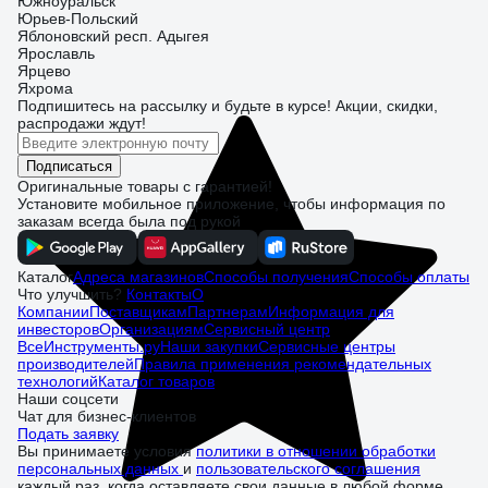
Южноуральск
Юрьев-Польский
Яблоновский респ. Адыгея
Ярославль
Ярцево
Яхрома
Подпишитесь
на рассылку
и будьте в курсе! Акции, скидки,
распродажи ждут!
Подписаться
Оригинальные товары с гарантией!
Установите мобильное приложение, чтобы информация по
заказам всегда была под рукой
Каталог
Адреса магазинов
Способы получения
Способы оплаты
Что улучшить?
Контакты
О
Компании
Поставщикам
Партнерам
Информация для
инвесторов
Организациям
Сервисный центр
ВсеИнструменты.ру
Наши закупки
Сервисные центры
производителей
Правила применения рекомендательных
технологий
Каталог товаров
Наши соцсети
Чат для бизнес-клиентов
Подать заявку
Вы принимаете условия
политики в отношении обработки
персональных данных
и
пользовательского соглашения
каждый раз, когда оставляете свои данные в любой форме