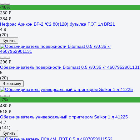
-40%
230 ₽
384 ₽
Нефрас Арикон БР-2 /С2 80(120) бутылка ПЭТ 1л BR21
4.9
(20)
Купить
296 ₽
Обезжириватель поверхности Bitumast 0,5 л/0,35 кг 4607952901131
5
(20)
В корзину
-7%
480 ₽
518 ₽
Обезжириватель универсальный с триггером Selkor 1 л 41225
4.7
(141)
Купить