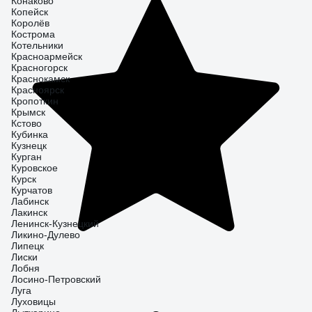
Конаково
Копейск
Королёв
Кострома
Котельники
Красноармейск
Красногорск
Краснокамск
Красноярск
Кропоткин
Крымск
Кстово
Кубинка
Кузнецк
Курган
Куровское
Курск
Курчатов
Лабинск
Лакинск
Ленинск-Кузнецкий
Ликино-Дулево
Липецк
Лиски
Лобня
Лосино-Петровский
Луга
Луховицы