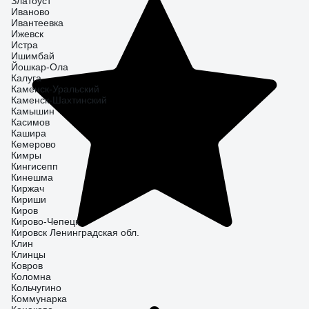
Златоуст
Иваново
Ивантеевка
Ижевск
Истра
Ишимбай
Йошкар-Ола
Калуга
Каменск-Уральский
Каменск-Шахтинский
Камышин
Касимов
Кашира
Кемерово
Кимры
Кингисепп
Кинешма
Киржач
Кириши
Киров
Кирово-Чепецк
Кировск Ленинградская обл.
Клин
Клинцы
Ковров
Коломна
Кольчугино
Коммунарка