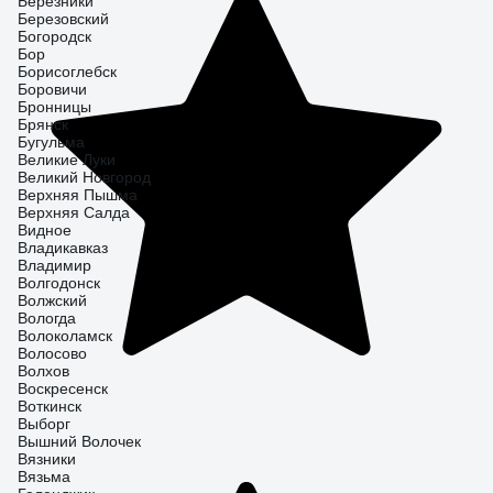
Березники
Березовский
Богородск
Бор
Борисоглебск
Боровичи
Бронницы
Брянск
Бугульма
Великие Луки
Великий Новгород
Верхняя Пышма
Верхняя Салда
Видное
Владикавказ
Владимир
Волгодонск
Волжский
Вологда
Волоколамск
Волосово
Волхов
Воскресенск
Воткинск
Выборг
Вышний Волочек
Вязники
Вязьма