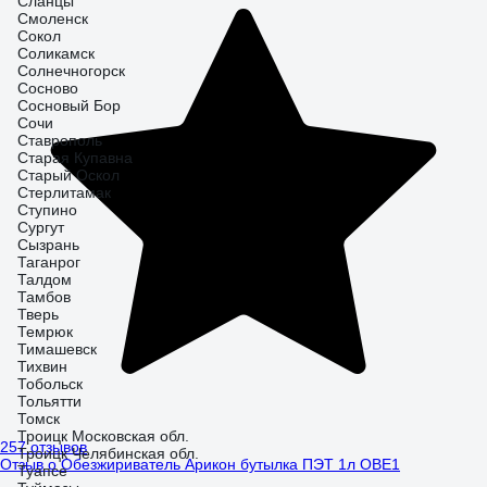
Сланцы
Смоленск
Сокол
Соликамск
Солнечногорск
Сосново
Сосновый Бор
Сочи
Ставрополь
Старая Купавна
Старый Оскол
Стерлитамак
Ступино
Сургут
Сызрань
Таганрог
Талдом
Тамбов
Тверь
Темрюк
Тимашевск
Тихвин
Тобольск
Тольятти
Томск
Троицк Московская обл.
257 отзывов
Троицк Челябинская обл.
Отзыв о Обезжириватель Арикон бутылка ПЭТ 1л OBE1
Туапсе