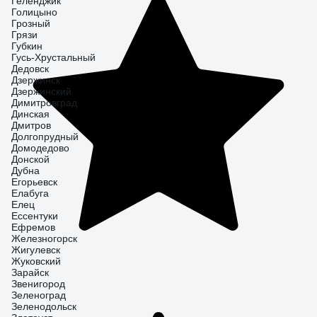
Геленджик
Голицыно
Грозный
Грязи
Губкин
Гусь-Хрустальный
Дедовск
Дзержинск
Дзержинский
Димитровград
Динская
Дмитров
Долгопрудный
Домодедово
Донской
Дубна
Егорьевск
Елабуга
Елец
Ессентуки
Ефремов
Железногорск
Жигулевск
Жуковский
Зарайск
Звенигород
Зеленоград
Зеленодольск