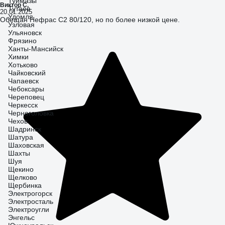
Туймазы
Виктор С.
Тутаев
20.01.2025
Удомля
Обещан Нефрас С2 80/120, но по более низкой цене.
Узловая
Ульяновск
Фрязино
Ханты-Мансийск
Химки
Хотьково
Чайковский
Чапаевск
Чебоксары
Череповец
Черкесск
Черноголовка
Чехов
Шадринск
Шатура
Шаховская
Шахты
Шуя
Щекино
Щелково
Щербинка
Электрогорск
Электросталь
Электроугли
Энгельс