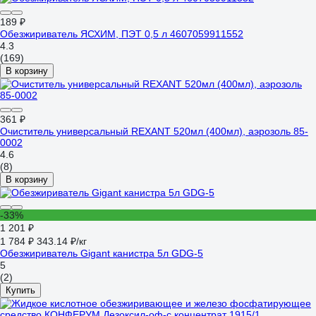
189 ₽
Обезжириватель ЯСХИМ, ПЭТ 0,5 л 4607059911552
4.3
(169)
В корзину
361 ₽
Очиститель универсальный REXANT 520мл (400мл), аэрозоль 85-
0002
4.6
(8)
В корзину
-33%
1 201 ₽
1 784 ₽
343.14 ₽/кг
Обезжириватель Gigant канистра 5л GDG-5
5
(2)
Купить