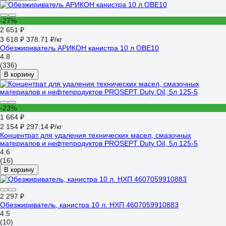
-27%
2 651 ₽
3 618 ₽
378.71 ₽/кг
Обезжириватель АРИКОН канистра 10 л OBE10
4.8
(336)
В корзину
-23%
1 664 ₽
2 154 ₽
297.14 ₽/кг
Концентрат для удаления технических масел, смазочных
материалов и нефтепродуктов PROSEPT Duty Oil, 5л 125-5
4.6
(16)
В корзину
2 297 ₽
Обезжириватель, канистра 10 л. НХП 4607059910883
4.5
(10)