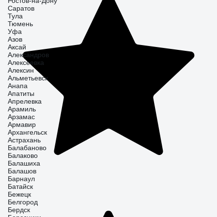
Ростов-на-Дону
Саратов
Тула
Тюмень
Уфа
Азов
Аксай
Александров
Алексеевка
Алексин
Альметьевск
Анапа
Апатиты
Апрелевка
Арамиль
Арзамас
Армавир
Архангельск
Астрахань
Балабаново
Балаково
Балашиха
Балашов
Барнаул
Батайск
Бежецк
Белгород
Бердск