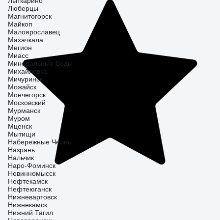
Лыткарино
Люберцы
Магнитогорск
Майкоп
Малоярославец
Махачкала
Мегион
Миасс
Минеральные Воды
Михайловка
Мичуринск
Можайск
Мончегорск
Московский
Мурманск
Муром
Мценск
Мытищи
Набережные Челны
Назрань
Нальчик
Наро-Фоминск
Невинномысск
Нефтекамск
Нефтеюганск
Нижневартовск
Нижнекамск
Нижний Тагил