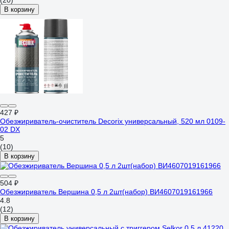
(20)
В корзину
427 ₽
Обезжириватель-очиститель Decorix универсальный, 520 мл 0109-
02 DX
5
(10)
В корзину
504 ₽
Обезжириватель Вершина 0,5 л 2шт(набор) ВИ4607019161966
4.8
(12)
В корзину