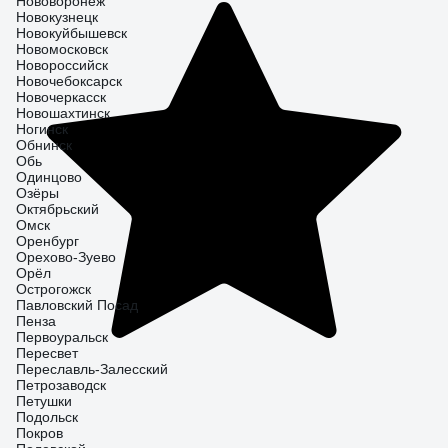
Нововоронеж
Новокузнецк
Новокуйбышевск
Новомосковск
Новороссийск
Новочебоксарск
Новочеркасск
Новошахтинск
Ногинск
Обнинск
Обь
Одинцово
Озёры
Октябрьский
Омск
Оренбург
Орехово-Зуево
Орёл
Острогожск
Павловский Посад
Пенза
Первоуральск
Пересвет
Переславль-Залесский
Петрозаводск
Петушки
Подольск
Покров