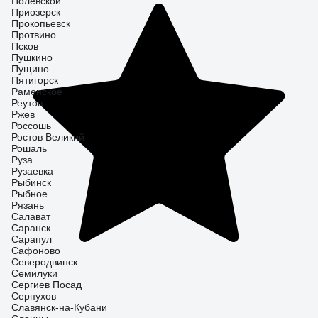
Полевской
Приозерск
Прокопьевск
Протвино
Псков
Пушкино
Пущино
Пятигорск
Раменское
Реутов
Ржев
Россошь
Ростов Великий
Рошаль
Руза
Рузаевка
Рыбинск
Рыбное
Рязань
Салават
Саранск
Сарапул
Сафоново
Северодвинск
Семилуки
Сергиев Посад
Серпухов
Славянск-на-Кубани