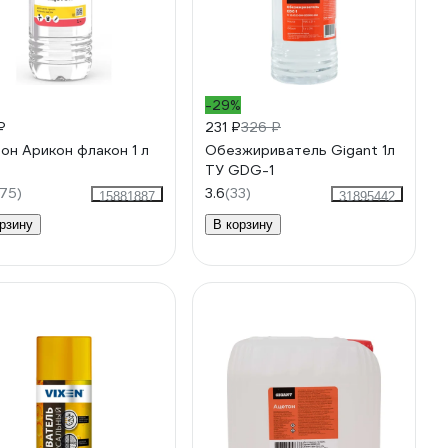
-29%
₽
231 ₽
326 ₽
он Арикон флакон 1 л
Обезжириватель Gigant 1л
ТУ GDG-1
75)
3.6
(33)
15881887
31895442
рзину
В корзину