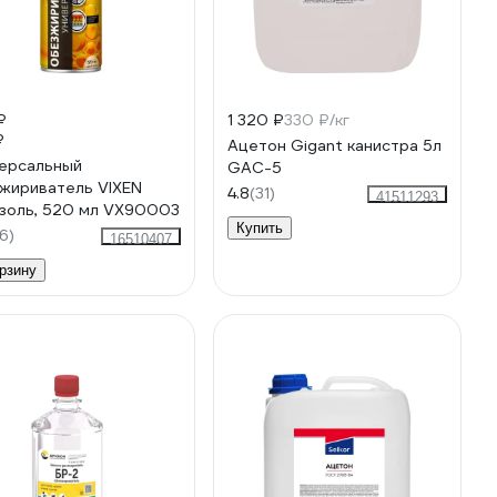
₽
1 320 ₽
330 ₽/кг
₽
Ацетон Gigant канистра 5л
ерсальный
GAC-5
жириватель VIXEN
4.8
(31)
41511293
золь, 520 мл VX90003
Купить
6)
16510407
рзину