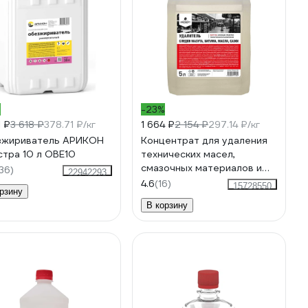
%
-23%
1 ₽
3 618 ₽
378.71 ₽/кг
1 664 ₽
2 154 ₽
297.14 ₽/кг
зжириватель АРИКОН
Концентрат для удаления
стра 10 л OBE10
технических масел,
смазочных материалов и
36)
22942293
нефтепродуктов PROSEPT
4.6
(16)
15728550
рзину
Duty Oil, 5л 125-5
В корзину