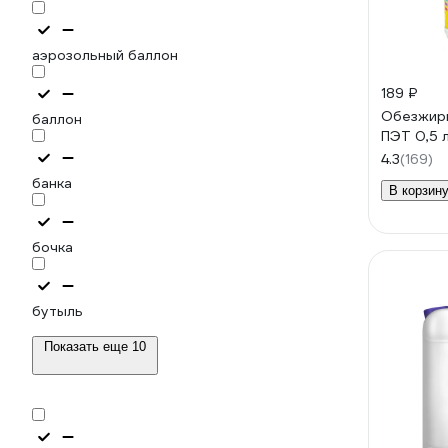
аэрозольный баллон
189 ₽
Обезжир
баллон
ПЭТ 0,5 
4.3
(169)
банка
В корзин
бочка
бутыль
Показать еще 10