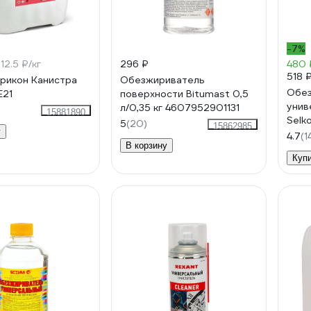
-7%
12.5 ₽/кг
296 ₽
480 
518 
рикон Канистра
Обезжириватель
Обез
E21
поверхности Bitumast 0,5
унив
л/0,35 кг 4607952901131
15881890
Selko
5
(20)
15862985
у
4.7
(1
В корзину
Куп