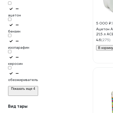
ацетон
5 000 ₽
3
Ацетон А
бензин
21,5 л AC
4.6
(275)
изопарафин
В корзин
керосин
обезжириватель
Показать еще 4
Вид тары