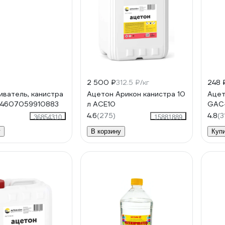
2 500 ₽
312.5 ₽/кг
248 
ватель, канистра
Ацетон Арикон канистра 10
Ацет
П 4607059910883
л ACE10
GAC-
4.6
(275)
4.8
(3
36854310
15881889
у
В корзину
Куп