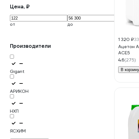
Цена, ₽
от
до
1 320 ₽
33
Производители
Ацетон А
ACE5
4.6
(275)
В корзин
Gigant
АРИКОН
НХП
ЯСХИМ