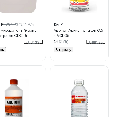
 ₽
1 784 ₽
343.14 ₽/кг
154 ₽
жириватель Gigant
Ацетон Арикон флакон 0,5
стра 5л GDG-5
л ACE05
4.6
(275)
41511305
15881935
ить
В корзину