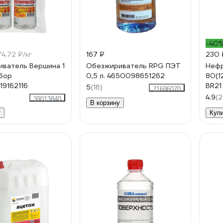
-40
4.72 ₽/кг
167 ₽
230 
ватель Вершина 1
Обезжириватель RPG ПЭТ
Нефр
абор
0,5 л. 4650098651262
80(1
9162116
BR21
5
(16)
21696070
4.9
(2
39013840
В корзину
у
Куп