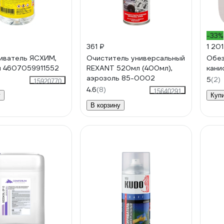
-33%
361 ₽
1 201
иватель ЯСХИМ,
Очиститель универсальный
Обез
л 4607059911552
REXANT 520мл (400мл),
кани
аэрозоль 85-0002
5
(2)
15920770
4.6
(8)
15640291
у
Куп
В корзину