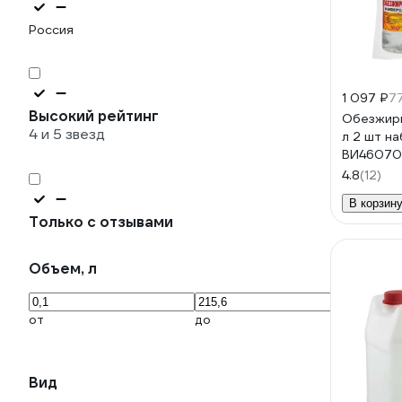
Россия
1 097 ₽
77
Высокий рейтинг
Обезжири
4 и 5 звезд
л 2 шт н
ВИ460701
4.8
(12)
В корзин
Только с отзывами
Объем, л
от
до
Вид