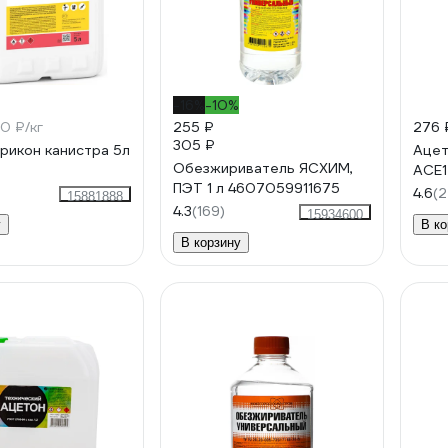
-16%
-10%
0 ₽/кг
255 ₽
276 
305 ₽
рикон канистра 5л
Ацет
Обезжириватель ЯСХИМ,
ACE1
ПЭТ 1 л 4607059911675
4.6
(2
15881888
4.3
(169)
15934600
у
В ко
В корзину