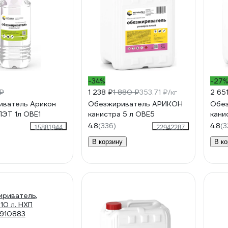
-34%
-27
 ₽
1 238 ₽
1 880 ₽
353.71 ₽/кг
2 65
иватель Арикон
Обезжириватель АРИКОН
Обе
ПЭТ 1л OBE1
канистра 5 л OBE5
кани
4.8
(336)
4.8
(3
15881944
22942287
В корзину
В ко