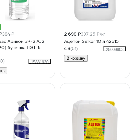
%
₽
384 ₽
2 698 ₽
337.25 ₽/кг
ас Арикон БР-2 /С2
Ацетон Selkor 10 л 42615
20) бутылка ПЭТ 1л
4.8
(51)
25009803
В корзину
0)
15881930
ить