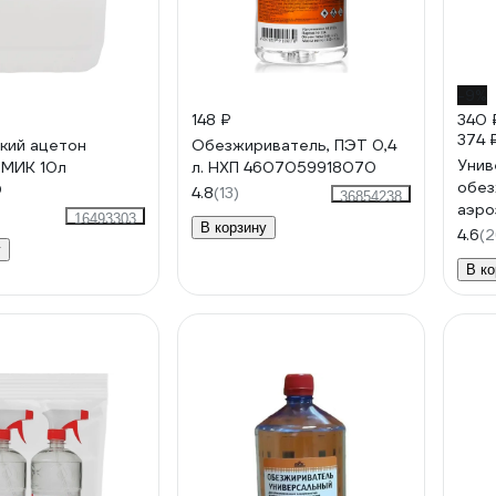
-9%
148 ₽
340 
374 
кий ацетон
Обезжириватель, ПЭТ 0,4
Унив
МИК 10л
л. НХП 4607059918070
обез
0
4.8
(13)
36854238
аэро
16493303
В корзину
4.6
(2
у
В ко