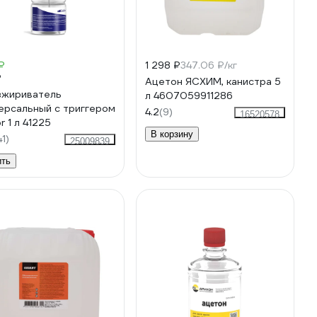
₽
1 298 ₽
347.06 ₽/кг
₽
Ацетон ЯСХИМ, канистра 5
жириватель
л 4607059911286
ерсальный с триггером
4.2
(9)
16520578
r 1 л 41225
В корзину
41)
25009839
ить