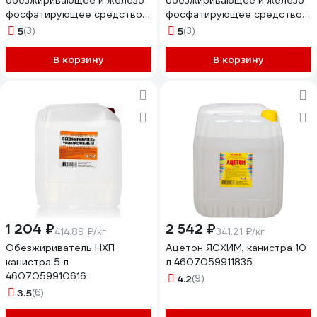
обезжиривающее и железо
обезжиривающее и железо
фосфатирующее средство
фосфатирующее средство
КОНФЕРУМ Дезоксил-оф-с
КОНФЕРУМ Дезоксил-оф-с
5
(3)
5
(3)
концентрат 1915/1
концентрат 1915
В корзину
В корзину
1 204 ₽
2 542 ₽
414.89 ₽/кг
341.21 ₽/кг
Обезжириватель НХП
Ацетон ЯСХИМ, канистра 10
канистра 5 л
л 4607059911835
4607059910616
4.2
(9)
3.5
(6)