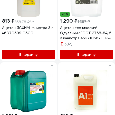
-8%
813 ₽
1 290 ₽
1 397 ₽
358.78 ₽/кг
Ацетон ЯСХИМ канистра 3 л
Ацетон технический
4607059910500
Одуванчик ГОСТ 2768-84, 5
л канистра 4627106670034
5
(12)
В корзину
В корзину