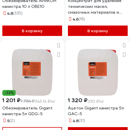
Обезжириватель АРИКОН
Концентрат для удаления
канистра 10 л OBE10
технических масел,
смазочных материалов и
4.8
(335)
нефтепродуктов PROSEPT
4.6
(16)
Duty Oil, 5л 125-5
В корзину
В корзину
-33%
1 201 ₽
1 320 ₽
1 784 ₽
343.14 ₽/кг
330 ₽/кг
Обезжириватель Gigant
Ацетон Gigant канистра 5л
канистра 5л GDG-5
GAC-5
5
(2)
4.8
(31)