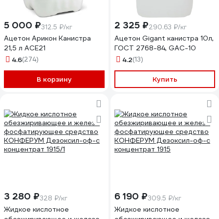
5 000 ₽
2 325 ₽
312.5 ₽/кг
290.63 ₽/кг
Ацетон Арикон Канистра
Ацетон Gigant канистра 10л,
21,5 л ACE21
ГОСТ 2768-84, GAC-10
4.6
(274)
4.2
(13)
В корзину
Купить
3 280 ₽
6 190 ₽
328 ₽/кг
309.5 ₽/кг
Жидкое кислотное
Жидкое кислотное