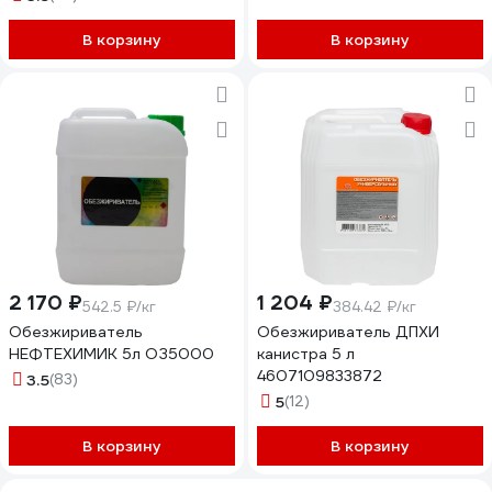
В корзину
В корзину
2 170 ₽
1 204 ₽
542.5 ₽/кг
384.42 ₽/кг
Обезжириватель
Обезжириватель ДПХИ
НЕФТЕХИМИК 5л ОЗ5000
канистра 5 л
4607109833872
3.5
(83)
5
(12)
В корзину
В корзину