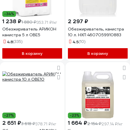
-34%
1 238 ₽
2 297 ₽
1 880 ₽
353.71 ₽/кг
Обезжириватель АРИКОН
Обезжириватель, канистра
канистра 5 л OBE5
10 л. НХП 4607059910883
4.8
(335)
4.5
(10)
В корзину
В корзину
-27%
-23%
2 651 ₽
1 664 ₽
3 618 ₽
2 154 ₽
378.71 ₽/кг
297.14 ₽/кг