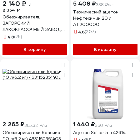
2 140 ₽
5 408 ₽
338 ₽/кг
2 354 ₽
Технический ацетон
Обезжириватель
Нефтехимик 20 л
ЗАГОРСКИЙ
АТ200000
ЛАКОКРАСОЧНЫЙ ЗАВОД
4.6
(207)
Нефрас 5 л ZLK05284
4.8
(25)
В корзину
В корзину
2 265 ₽
1 440 ₽
365.32 ₽/кг
360 ₽/кг
Обезжириватель Красиво
Ацетон Selkor 5 л 42614
(10 л/6,2 кг) 4631152351403
(51)