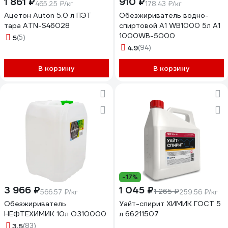
1 861 ₽
910 ₽
465.25 ₽/кг
178.43 ₽/кг
Ацетон Auton 5.0 л ПЭТ
Обезжириватель водно-
тара ATN-S46028
спиртовой А1 WB1000 5л A1
1000WB-5000
5
(5)
4.9
(94)
В корзину
В корзину
-17%
3 966 ₽
1 045 ₽
1 265 ₽
566.57 ₽/кг
259.56 ₽/кг
Обезжириватель
Уайт-спирит ХИМИК ГОСТ 5
НЕФТЕХИМИК 10л ОЗ10000
л 66211507
3.5
(83)