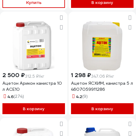
Купить
В корзину
2 500 ₽
1 298 ₽
312.5 ₽/кг
347.06 ₽/кг
Ацетон Арикон канистра 10
Ацетон ЯСХИМ, канистра 5 л
л ACE10
4607059911286
4.6
(274)
4.2
(9)
В корзину
В корзину