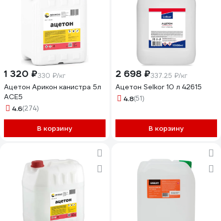
1 320 ₽
2 698 ₽
330 ₽/кг
337.25 ₽/кг
Ацетон Арикон канистра 5л
Ацетон Selkor 10 л 42615
ACE5
4.8
(51)
4.6
(274)
В корзину
В корзину