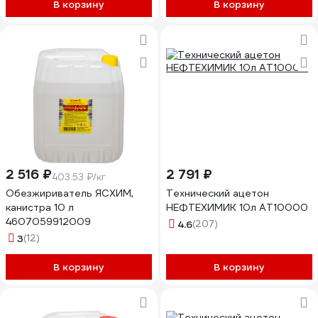
В корзину
В корзину
2 516 ₽
2 791 ₽
403.53 ₽/кг
Обезжириватель ЯСХИМ,
Технический ацетон
канистра 10 л
НЕФТЕХИМИК 10л АТ10000
4607059912009
4.6
(207)
3
(12)
В корзину
В корзину