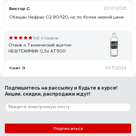
Виктор С.
20.01.2025
Обещан Нефрас С2 80/120, но по более низкой цене.
145 отзывов
Отзыв о Технический ацетон
НЕФТЕХИМИК 0,5л АТ500
Олег Л.
02.11.2022
- Качество - Стеклянная бутыль и хорошая крышка -
ГОСТ
Подпишитесь
на рассылку
и будьте в курсе!
Акции, скидки, распродажи ждут!
39 отзывов
Отзыв о Обезжириватель Светофор 0.5 л
ЗОР00002374
Подписаться
Игорь Лобачёв
27.04.2023