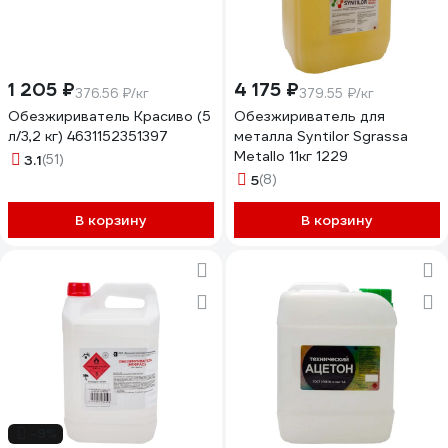
1 205 ₽
4 175 ₽
376.56 ₽/кг
379.55 ₽/кг
Обезжириватель Красиво (5
Обезжириватель для
л/3,2 кг) 4631152351397
металла Syntilor Sgrassa
Metallo 11кг 1229
3.1
(51)
5
(8)
В корзину
В корзину
-9%