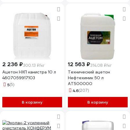
2 236 ₽
12 563 ₽
300.13 ₽/кг
314.08 ₽/кг
Ацетон НХП канистра 10 л
Технический ацетон
4607059917103
Нефтехимик 50 л
АТ500000
5
(5)
4.6
(207)
В корзину
В корзину