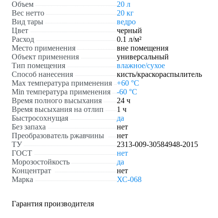
Объем
20 л
Вес нетто
20 кг
Вид тары
ведро
Цвет
черный
Расход
0.1 л/м²
Место применения
вне помещения
Объект применения
универсальный
Тип помещения
влажное/сухое
Способ нанесения
кисть/краскораспылитель
Max температура применения
+60 °С
Min температура применения
-60 °С
Время полного высыхания
24 ч
Время высыхания на отлип
1 ч
Быстросохнущая
да
Без запаха
нет
Преобразователь ржавчины
нет
ТУ
2313-009-30584948-2015
ГОСТ
нет
Морозостойкость
да
Концентрат
нет
Марка
ХС-068
Гарантия производителя