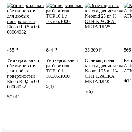
455 ₽
844 ₽
33 309 ₽
566
Универсальный
Универсальный
Огнезащитная
Рас
обезжириватель
разбавитель
краска для металла
Auto
для любых
TOP.10 1 л
Neomid 25 кг Н-
ATN
поверхностей
10.505.1000.
ОГН-КРАСКА-
4
(1)
Elcon R 0,5 л 00-
МЕТАЛЛ/25
5
(3)
00004032
5
(6)
5
(101)