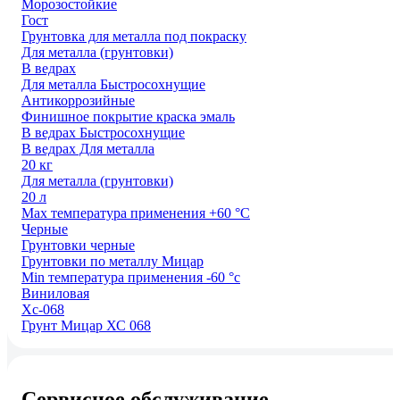
Морозостойкие
Гост
Грунтовка для металла под покраску
Для металла (грунтовки)
В ведрах
Для металла Быстросохнущие
Антикоррозийные
Финишное покрытие краска эмаль
В ведрах Быстросохнущие
В ведрах Для металла
20 кг
Для металла (грунтовки)
20 л
Max температура применения +60 °С
Черные
Грунтовки чeрные
Грунтовки по металлу Мицар
Min температура применения -60 °с
Виниловая
Хс-068
Грунт Мицар ХС 068
Сервисное обслуживание