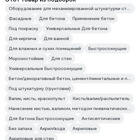
Оборудование для механизированной штукатурки стен
Фасадные
Для бетона
Применение бетон
Под покраску
Универсальные Для бетона
Для кирпича
Для ванной
Для влажных и сухих помещений
Быстросохнущие
Морозостойкие
Для стен
Универсальные Быстросохнущие
Бетон/декоративный бетон, цемент/минетальные и полимерные декоративные штукатурки/прочие впитывающие поверхности
Под штукатурку (грунтовки)
Валик, кисть, краскопульт
Кисть/валик/распылитель
Нанесение кистью, валиком, методом пневматического и безвоздушного распыления.
Для бетона Быстросохнущие
Антисептические
Без запаха
Акрил/вода
Акриловые
Акриловые для стен