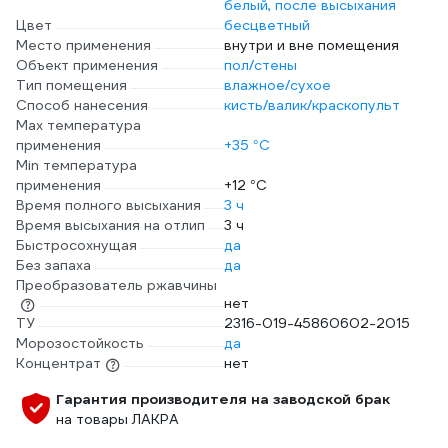
белый, после высыхания
Цвет
бесцветный
Место применения
внутри и вне помещения
Объект применения
пол/стены
Тип помещения
влажное/сухое
Способ нанесения
кисть/валик/краскопульт
Max температура
применения
+35 °С
Min температура
применения
+12 °С
Время полного высыхания
3 ч
Время высыхания на отлип
3 ч
Быстросохнущая
да
Без запаха
да
Преобразователь ржавчины
нет
ТУ
2316-019-45860602-2015
Морозостойкость
да
Концентрат
нет
Гарантия производителя на заводской брак
на товары ЛАКРА