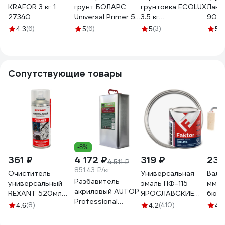
KRAFOR 3 кг 1
грунт БОЛАРС
грунтовка ECOLUX
Лакра
27340
Universal Primer 55
3.5 кг
900
5 кг
4607133683184
(6)
(6)
(3)
(2
4.3
5
5
5
00000045972
Сопутствующие товары
-8%
361 ₽
4 172 ₽
319 ₽
238
4 511 ₽
851.43 ₽/кг
Очиститель
Универсальная
Вали
Разбавитель
универсальный
эмаль ПФ-115
мм, d
акриловый AUTOP
REXANT 520мл
ЯРОСЛАВСКИЕ
бюге
Professional
(400мл), аэрозоль
КРАСКИ FAKTOR
5 мм
(8)
(410)
4.6
4.2
4.8
50/77,
85-0002
белая, банка 0,8
стан
стандартный,
кг 214709
903