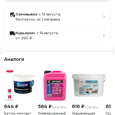
Самовывоз:
c 13 августа,
бесплатно
, из 1 магазина
Курьером:
c 14 августа,
от 290 ₽
Аналоги
644 ₽
584 ₽
616 ₽
691
116.8 ₽/л
308 ₽/л
Бетон-контакт
Универсальный
Укрывающая
Грун