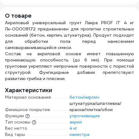
банка 5.0 л ATP-
TRM50/77-5
О товаре
Акриловый универсальный грунт Лакра PROF IT 4 кг
Лк-00008172 предназначен для пропитки строительных
оснований (бетон, кирпич, штукатурка). Продукт подходит
для обработки пола перед нанесением
самовыравнивающейся смеси.
Состав на акриловой основе имеет повышенную
проникающую способность (до 6 мм). При помощи
грунтовки укрепляют непрочные поверхности с пористой
структурой. Фунгицидные добавки препятствуют
развитию грибка и плесени.
Характеристики
Материал основания
бетон/кирпич
штукатурка/шпатлевка/
Финишное покрытие
краска/плитка/обои
Функции
упрочняющие
Тип основы
акрил
Вес нетто
4 кг
Вид тары
канистра