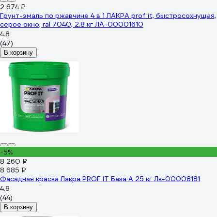
2 674 ₽
Грунт-эмаль по ржавчине 4 в 1 ЛАКРА prof it, быстросохнущая,
серое окно, ral 7040, 2.8 кг ЛА-00001610
4.8
(47)
В корзину
-5%
8 260 ₽
8 685 ₽
Фасадная краска Лакра PROF IT База А 25 кг Лк-00008181
4.8
(44)
В корзину