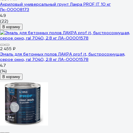
Акриловый универсальный грунт Лакра PROF IT 10 кг
Лк-00008173
4.9
(22)
В корзину
2 455 ₽
Эмаль для бетонных полов ЛАКРА prof it, быстросохнущая,
серое окно, ral 7040, 2.8 кг ЛА-00001578
4.7
(14)
В корзину