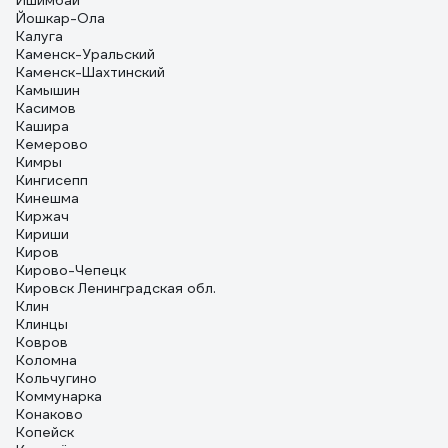
Ишимбай
Йошкар-Ола
Калуга
Каменск-Уральский
Каменск-Шахтинский
Камышин
Касимов
Кашира
Кемерово
Кимры
Кингисепп
Кинешма
Киржач
Кириши
Киров
Кирово-Чепецк
Кировск Ленинградская обл.
Клин
Клинцы
Ковров
Коломна
Кольчугино
Коммунарка
Конаково
Копейск