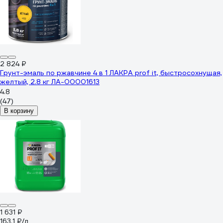
2 824 ₽
Грунт-эмаль по ржавчине 4 в 1 ЛАКРА prof it, быстросохнущая,
желтый, 2.8 кг ЛА-00001613
4.8
(47)
В корзину
1 631 ₽
163.1 ₽/л