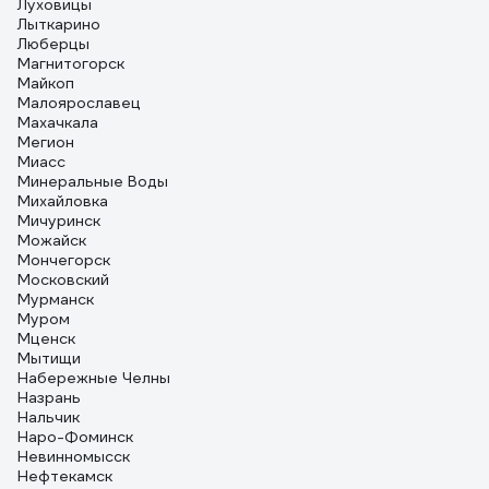
Луховицы
Лыткарино
Люберцы
Магнитогорск
Майкоп
Малоярославец
Махачкала
Мегион
Миасс
Минеральные Воды
Михайловка
Мичуринск
Можайск
Мончегорск
Московский
Мурманск
Муром
Мценск
Мытищи
Набережные Челны
Назрань
Нальчик
Наро-Фоминск
Невинномысск
Нефтекамск