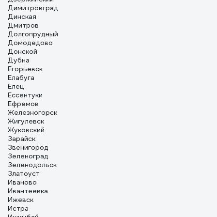
Димитровград
Динская
Дмитров
Долгопрудный
Домодедово
Донской
Дубна
Егорьевск
Елабуга
Елец
Ессентуки
Ефремов
Железногорск
Жигулевск
Жуковский
Зарайск
Звенигород
Зеленоград
Зеленодольск
Златоуст
Иваново
Ивантеевка
Ижевск
Истра