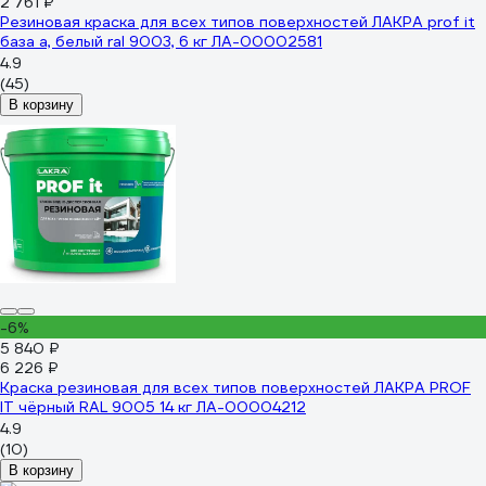
2 761 ₽
Резиновая краска для всех типов поверхностей ЛАКРА prof it
база а, белый ral 9003, 6 кг ЛА-00002581
4.9
(45)
В корзину
-6%
5 840 ₽
6 226 ₽
Краска резиновая для всех типов поверхностей ЛАКРА PROF
IT чёрный RAL 9005 14 кг ЛА-00004212
4.9
(10)
В корзину