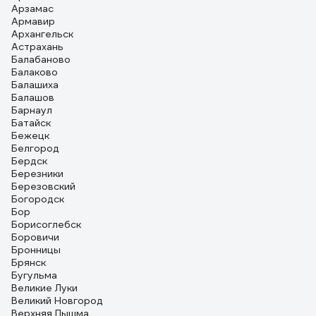
Арзамас
Армавир
Архангельск
Астрахань
Балабаново
Балаково
Балашиха
Балашов
Барнаул
Батайск
Бежецк
Белгород
Бердск
Березники
Березовский
Богородск
Бор
Борисоглебск
Боровичи
Бронницы
Брянск
Бугульма
Великие Луки
Великий Новгород
Верхняя Пышма