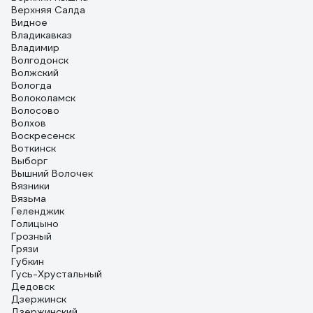
Верхняя Салда
Видное
Владикавказ
Владимир
Волгодонск
Волжский
Вологда
Волоколамск
Волосово
Волхов
Воскресенск
Воткинск
Выборг
Вышний Волочек
Вязники
Вязьма
Геленджик
Голицыно
Грозный
Грязи
Губкин
Гусь-Хрустальный
Дедовск
Дзержинск
Дзержинский