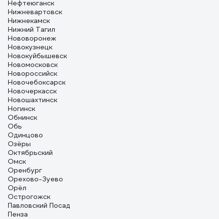
Нефтеюганск
Нижневартовск
Нижнекамск
Нижний Тагил
Нововоронеж
Новокузнецк
Новокуйбышевск
Новомосковск
Новороссийск
Новочебоксарск
Новочеркасск
Новошахтинск
Ногинск
Обнинск
Обь
Одинцово
Озёры
Октябрьский
Омск
Оренбург
Орехово-Зуево
Орёл
Острогожск
Павловский Посад
Пенза