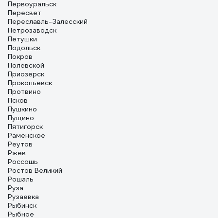
Первоуральск
Пересвет
Переславль-Залесский
Петрозаводск
Петушки
Подольск
Покров
Полевской
Приозерск
Прокопьевск
Протвино
Псков
Пушкино
Пущино
Пятигорск
Раменское
Реутов
Ржев
Россошь
Ростов Великий
Рошаль
Руза
Рузаевка
Рыбинск
Рыбное