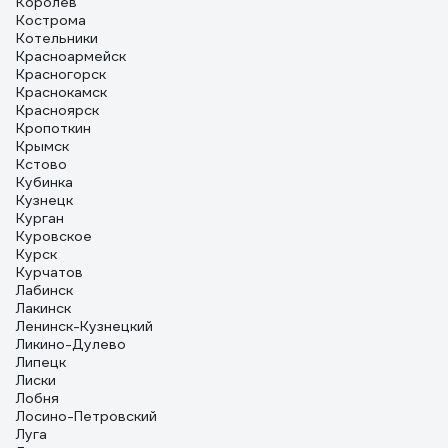
Королёв
Кострома
Котельники
Красноармейск
Красногорск
Краснокамск
Красноярск
Кропоткин
Крымск
Кстово
Кубинка
Кузнецк
Курган
Куровское
Курск
Курчатов
Лабинск
Лакинск
Ленинск-Кузнецкий
Ликино-Дулево
Липецк
Лиски
Лобня
Лосино-Петровский
Луга