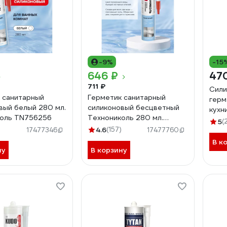
-9%
-15
646 ₽
47
711 ₽
Сили
 санитарный
Герметик санитарный
герм
вый белый 280 мл.
силиконовый бесцветный
кухн
коль TN756256
Технониколь 280 мл.
мл Б
5
(
TN756257
4.6
(157)
17477346
17477760
В к
ну
В корзину