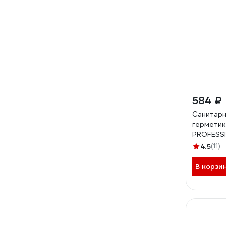
584 ₽
Санитарн
герметик
PROFESSI
280 мл 8
4.5
(11)
В корзи