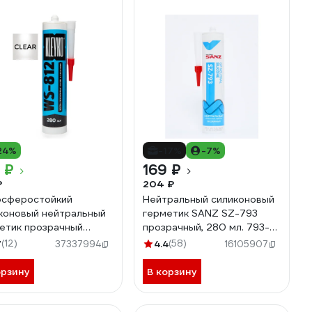
24%
-17%
-7%
 ₽
169 ₽
₽
204 ₽
сферостойкий
Нейтральный силиконовый
коновый нейтральный
герметик SANZ SZ-793
етик прозрачный
прозрачный, 280 мл. 793-
KO WS-812 280 мл
7356-C
7
(12)
4.4
(58)
37337994
16105907
812-C
орзину
В корзину