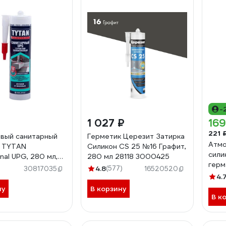
-
1 027 ₽
169
221 
вый санитарный
Герметик Церезит Затирка
Атмо
к TYTAN
Силикон CS 25 №16 Графит,
сили
nal UPG, 280 мл,
280 мл 28118 3000425
герм
ый 229543
4.8
(577)
30817035
16520520
KLEY
4.
WS-
ну
В корзину
В к