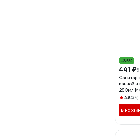
-35%
441 ₽
6
Санитарн
ванной и
280мл М
2002675
4.8
(24)
В корзи