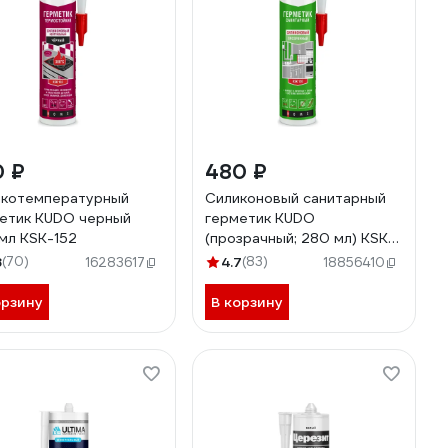
0 ₽
480 ₽
котемпературный
Силиконовый санитарный
етик KUDO черный
герметик KUDO
мл KSK-152
(прозрачный; 280 мл) KSK-
120
8
(70)
4.7
(83)
16283617
18856410
орзину
В корзину