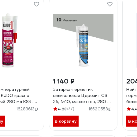
1 140 ₽
20
емпературный
Затирка-герметик
Нейт
 KUDO красно-
силиконовая Церезит CS
герм
ый 280 мл KSK-
25, №10, манхеттен, 280 мл
белы
3000427
4.8
(577)
4.
16283613
16520553
ну
В корзину
В к