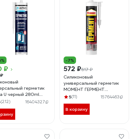
6%
-7%
0 ₽
572 ₽
617 ₽
 ₽
Силиконовый
коновый
универсальный герметик
ерсальный герметик
МОМЕНТ ГЕРМЕНТ
ma U черный 280ml
прозрачный 280 мл
5
(11)
15764463
30
3
(212)
Б0023036 1998757
16404327
В корзину
орзину