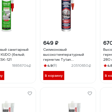
649 ₽
67
вый санитарный
Силиконовый
Высо
 KUDO (белый;
высокотемпературный
герм
KSK-121
герметик Tytan
280 
PROFESSIONAL красный,
4.9
(8)
4.
18856704
20510650
280 мл 59598 208113
ну
В корзину
В к