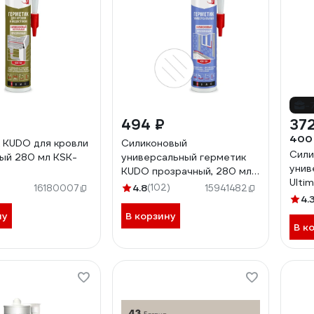
-
494 ₽
372
400
 KUDO для кровли
Силиконовый
Сили
ый 280 мл KSK-
универсальный герметик
унив
KUDO прозрачный, 280 мл
Ulti
KSK-100
4.8
(102)
16180007
15941482
H26
4.
ну
В корзину
В к