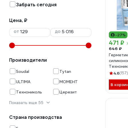
Забрать сегодня
Цена, ₽
от
до
-27%
471 ₽
646 ₽
Герметик
Производители
силиконо
Технони
Soudal
Tytan
4.6
(157)
ULTIMA
МОМЕНТ
В корзи
Технониколь
Церезит
Показать еще 55
Страна производства