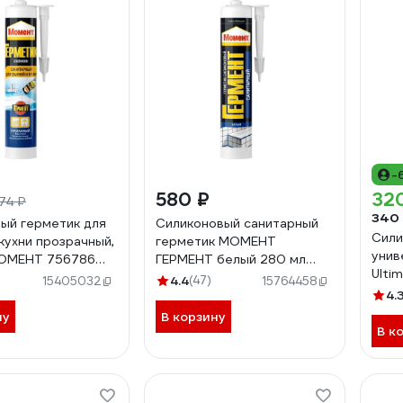
-
580 ₽
32
74 ₽
340
ый герметик для
Силиконовый санитарный
Сили
 кухни прозрачный,
герметик МОМЕНТ
унив
ОМЕНТ 756786
ГЕРМЕНТ белый 280 мл
Ulti
2033215
4.4
(47)
15405032
15764458
H26
4.
ну
В корзину
В к