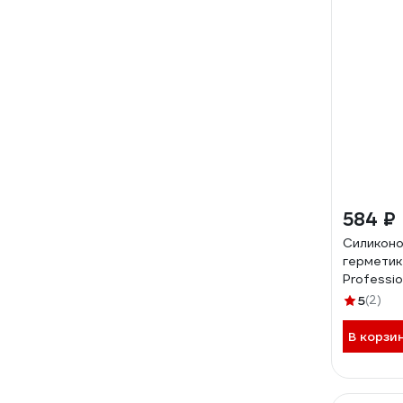
584 ₽
Силиконо
гермети
Professio
прозрачн
5
(2)
В корзи