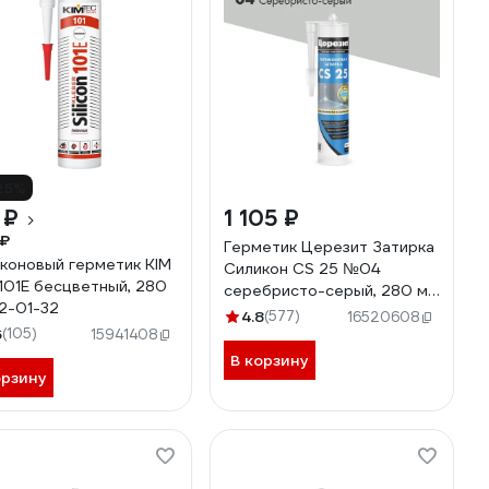
25%
 ₽
1 105 ₽
 ₽
Герметик Церезит Затирка
коновый герметик KIM
Силикон CS 25 №04
101Е бесцветный, 280
серебристо-серый, 280 мл
2-01-32
3001253
4.8
(577)
16520608
6
(105)
15941408
В корзину
орзину