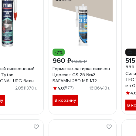
-7%
-
960 ₽
515
1 036 ₽
689
ый силиконовый
Герметик-затирка силикон
Сили
 Tytan
Церезит CS 25 №43
TEC 
ONAL UPG белый,
БАГАМЫ 280 МЛ 1/12
мл 0
7584 229540
3001248
4.8
(577)
20511370
16136448
4.
ну
В корзину
В к