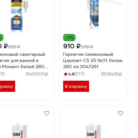
%
-7%
0 ₽
910 ₽
553 ₽
978 ₽
коновый санитарный
Герметик силиконовый
етик для ванной и
Церезит CS 25 №01, белая,
и Момент белый 280
280 мл 3047261
0018852
25)
4.8
(577)
15405031
16136436
орзину
В корзину