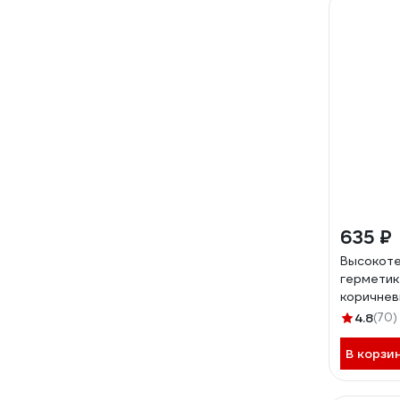
635 ₽
Высокот
герметик
коричнев
153
4.8
(70)
В корзи