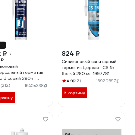
7%
 ₽
824 ₽
 ₽
Силиконовый санитарный
коновый
герметик Церезит CS 15
ерсальный герметик
белый 280 мл 1997781
ma U серый 280ml
4.9
(22)
15920697
29
3
(212)
16404338
В корзину
орзину