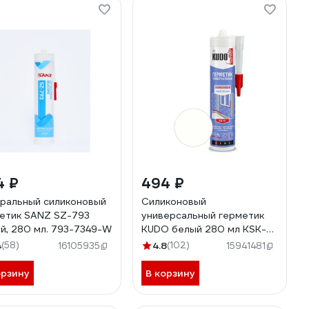
4 ₽
494 ₽
ральный силиконовый
Силиконовый
етик SANZ SZ-793
универсальный герметик
й, 280 мл. 793-7349-W
KUDO белый 280 мл KSK-
101
4
(58)
4.8
(102)
16105935
15941481
орзину
В корзину