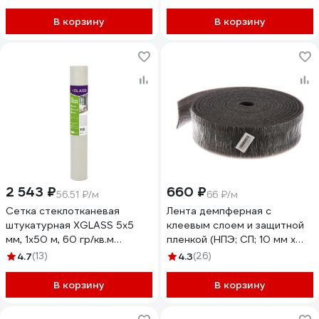
В корзину
В корзину
2 543 ₽
660 ₽
56.51 ₽/м
66 ₽/м
Сетка стеклотканевая
Лента демпферная с
штукатурная XGLASS 5x5
клеевым слоем и защитной
мм, 1x50 м, 60 гр/кв.м
пленкой (НПЭ; СП; 10 мм х
280035
100 х 10 м) Ресурс 24013
4.7
(13)
4.3
(26)
В корзину
В корзину