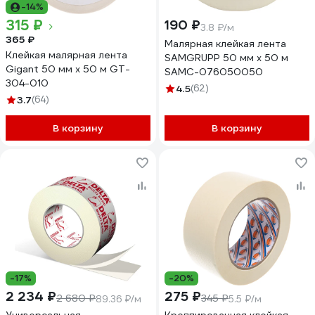
-14%
315 ₽
190 ₽
3.8 ₽/м
365 ₽
Малярная клейкая лента
Клейкая малярная лента
SAMGRUPP 50 мм х 50 м
Gigant 50 мм х 50 м GT-
SAMC-076050050
304-010
4.5
(62)
3.7
(64)
В корзину
В корзину
-17%
-20%
2 234 ₽
275 ₽
2 680 ₽
345 ₽
89.36 ₽/м
5.5 ₽/м