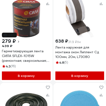
-36%
279 ₽
638 ₽
31.9 ₽/м
439 ₽
Лента наружная для
Герметизирующая лента
монтажа окон Липлент Сд
СИЛА SFLEX-1015W
100мм, 20м, L73080
(ремонтная; сверхсильная;
4.8
(5)
10 см х 1,5 м; прозрачная)
4.3
(16)
Б0050343
В корзину
В корзину