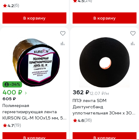
4.5
(24)
4.2
(6)
В корзину
В корзину
-34%
400 ₽
362 ₽
12.07 ₽/м
605 ₽
ППЭ лента SDM
Полимерная
Дихтунгсбанд
герметизирующая лента
уплотнительная 30мм х 30м
KURSON GL-M 100х1,5 мм, 5
Professional PRO 00-
4.6
(36)
м 4603378024317
4.7
(19)
00000165
В корзину
В корзину