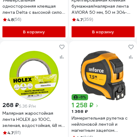
Универсальная
Креппированная клейкая
односторонняя клеящая
бумажная/малярная лента
лента Delta с высокой силой
AVIORA 50 мм, 50 м 304-
сцепления multi band m 60
010
4.8
(56)
4.7
(359)
2202339
В корзину
В корзину
-8%
1 258 ₽
268 ₽
5.36 ₽/м
1 368 ₽
Малярная жаростойкая
Измерительная рулетка с
лента HOLEX до 100С,
нейлоновой лентой и
зеленая, водостойкая, 48 мм,
магнитным зацепом
50 м HAS-382277
4.7
(81)
7.5x27мм Inforce 06-11-47