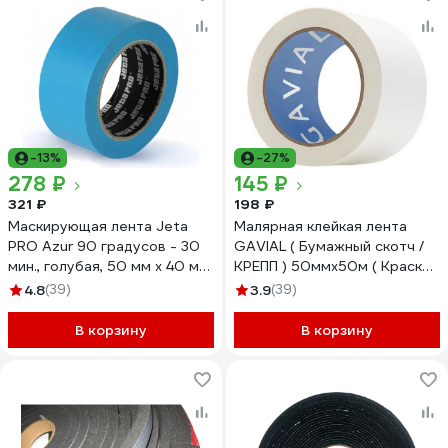
-13%
-27%
278 ₽
145 ₽
321 ₽
198 ₽
Маскирующая лента Jeta
Малярная клейкая лента
PRO Azur 90 градусов - 30
GAVIAL ( Бумажный скотч /
мин., голубая, 50 мм х 40 м
КРЕПП ) 50ммх50м ( Краска
58490/50
и защита стен ) 317
4.8
(39)
3.9
(39)
В корзину
В корзину