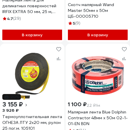
Малярная лента для
Скотч малярный Wand
деликатных поверхностей
Master 50мм х 50м
IRFIX EXTRA 50 мм, 25 м,
ЦБ-00005710
розовая Mr.SiL 30082
4.7
(29)
5
(9)
В корзину
В корзину
-20%
3 155 ₽
1 100 ₽
22 ₽/м
3 926 ₽
Малярная лента Blue Dolphin
Термоуплотнительная лента
Contractor 48мм х 50м 02-1-
ОГНЕЗА ЛТУ 2х20 мм, рулон
01-EN BDN
25 пог.м. 105101