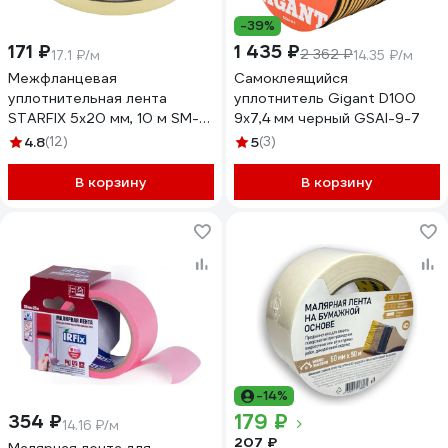
-39%
171 ₽
1 435 ₽
2 362 ₽
17.1 ₽/м
14.35 ₽/м
Межфланцевая
Самоклеящийся
уплотнительная лента
уплотнитель Gigant D100
STARFIX 5x20 мм, 10 м SM-
9х7,4 мм черный GSAI-9-7
63136-1
4.8
(12)
5
(3)
В корзину
В корзину
-14%
179 ₽
354 ₽
14.16 ₽/м
207 ₽