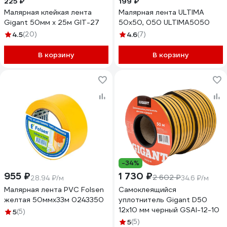
225 ₽
199 ₽
Малярная клейкая лента
Малярная лента ULTIMA
Gigant 50мм x 25м GIT-27
50x50, 050 ULTIMA5050
4.5
(20)
4.6
(7)
В корзину
В корзину
-34%
955 ₽
1 730 ₽
2 602 ₽
28.94 ₽/м
34.6 ₽/м
Малярная лента PVC Folsen
Самоклеящийся
желтая 50ммx33м 0243350
уплотнитель Gigant D50
12х10 мм черный GSAI-12-10
5
(5)
5
(5)