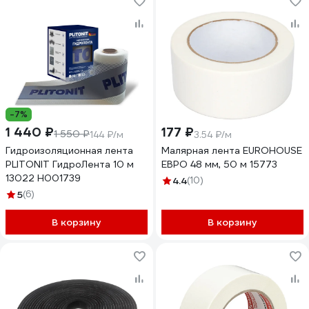
-7%
1 440 ₽
177 ₽
1 550 ₽
144 ₽/м
3.54 ₽/м
Гидроизоляционная лента
Малярная лента EUROHOUSE
PLITONIT ГидроЛента 10 м
ЕВРО 48 мм, 50 м 15773
13022 Н001739
4.4
(10)
5
(6)
В корзину
В корзину