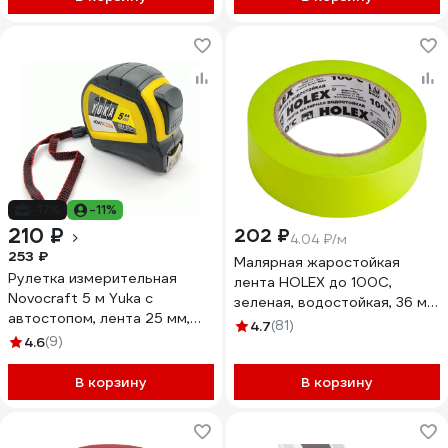
-17%
-11%
210 ₽
202 ₽
4.04 ₽/м
253 ₽
Малярная жаростойкая
Рулеткa измерительная
лента HOLEX до 100С,
Novocraft 5 м Yuka с
зеленая, водостойкая, 36 мм,
автостопом, лента 25 мм,
50 м HAS-382260
4.7
(81)
магнитный крюк, уп. 1 шт.
4.6
(9)
YK005250M
В корзину
В корзину