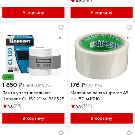
4.5
(246)
В корзину
В корзину
-6%
1 850 ₽
176 ₽
1 963 ₽
185 ₽/м
3.52 ₽/м
Лента уплотнительная
Малярная лента Фрегат 48
Церезит CL 152 10 м 1832528
мм, 50 м КР10
4.8
(26)
4.9
(330)
В корзину
В корзину