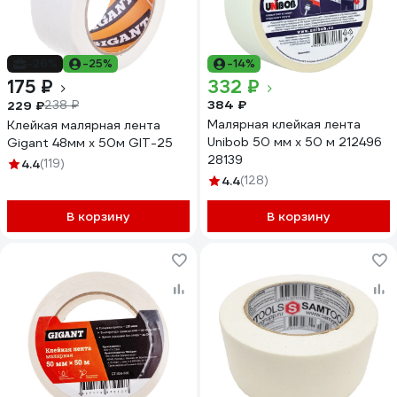
-26%
-25%
-14%
175 ₽
332 ₽
384 ₽
229 ₽
238 ₽
Малярная клейкая лента
Клейкая малярная лента
Unibob 50 мм х 50 м 212496
Gigant 48мм x 50м GIT-25
28139
4.4
(119)
4.4
(128)
В корзину
В корзину