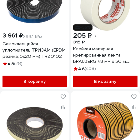
-35%
205 ₽
3 961 ₽
396.1 ₽/м
315 ₽
Самоклеящийся
Клейкая малярная
уплотнитель ТРИЗАМ (EPDM
крепированная лента
резина; 5х20 мм) TRZ0102
BRAUBERG 48 мм х 50 м,
4.8
(28)
реальная длина,
4.6
(408)
профессиональная 226426
В корзину
В корзину