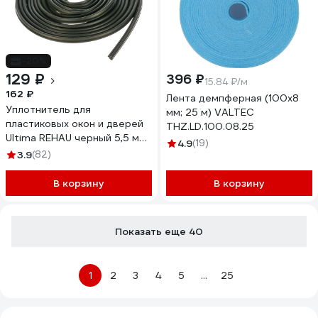
-20%
129 ₽
396 ₽
15.84 ₽/м
162 ₽
Лента демпферная (100х8
Уплотнитель для
мм; 25 м) VALTEC
пластиковых окон и дверей
THZ.LD.100.08.25
Ultima REHAU черный 5,5 м
4.9
(19)
Россия TPE 4952 LM
3.9
(82)
В корзину
В корзину
Показать еще 40
1
2
3
4
5
...
25