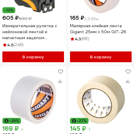
-12%
605 ₽
165 ₽
690 ₽
3.3 ₽/м
Измерительная рулетка с
Малярная клейкая лента
нейлоновой лентой и
Gigant 25мм х 50м GIT-26
магнитным зацепом
4.3
(88)
5.5x27мм Inforce 06-11-46
4.5
(246)
В корзину
В корзину
-25%
-27%
169 ₽
145 ₽