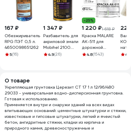
-25%
167 ₽
1 347 ₽
1 220 ₽
223
1 618 ₽
Обезжириватель
Разбавитель для
Краска MALARE
Вали
RPG ПЭТ 0,5 л.
акриловой эмали
АК-511 для
KOR
4650098651262
Mobihel 2100
дорожной
нату
(банка; 500 мл)
разметки, белая
250 
5
(16)
4.9
(26)
4.8
(1543)
4.1
41672151
2,5 кг
900
КАК5119003М0250
О товаре
Укрепляющая грунтовка Церезит CT 17 1 л 12/96/480
29033 - универсальная водно-дисперсионная грунтовка.
Готовая к использованию.
Применяется внутри и снаружи зданий на всех видах
впитывающих оснований: цементные штукатурки и стяжки,
известковые и гипсовые штукатурки, легкий и ячеистый
бетон, ангидритные стяжки, кладки из кирпича и
природного камня, древесностружечные и