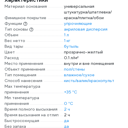
Материал основания
универсальная
штукатурка/шпатлевка/
Финишное покрытие
краска/плитка/обои
Функции
упрочняющие
Тип основы
акриловая дисперсия
Объем
1 л
Вес нетто
1 кг
Вид тары
бутыль
Цвет
прозрачно-желтый
Расход
0.1 л/м²
Место применения
внутри и вне помещения
Объект применения
пол/стены
Тип помещения
влажное/сухое
Способ нанесения
кисть/валик/краскопульт
Max температура
применения
+35 °С
Min температура
применения
0 °С
Время полного высыхания
2 ч
Время высыхания на отлип
2 ч
Быстросохнущая
да
Без запаха
да