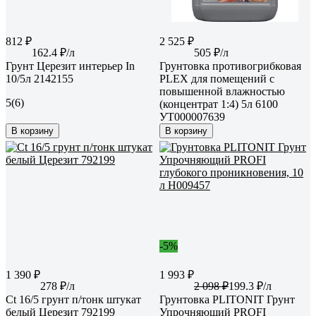
812 ₽
2 525 ₽
162.4 ₽/л
505 ₽/л
Грунт Церезит интерьер In
Грунтовка противогрибковая
10/5л 2142155
PLEX для помещений с
повышенной влажностью
5
(6)
(концентрат 1:4) 5л 6100
УТ000007639
В корзину
В корзину
-5%
1 390 ₽
1 993 ₽
278 ₽/л
2 098 ₽
199.3 ₽/л
Ct 16/5 грунт п/тонк штукат
Грунтовка PLITONIT Грунт
белый Церезит 792199
Упрочняющий PROFI