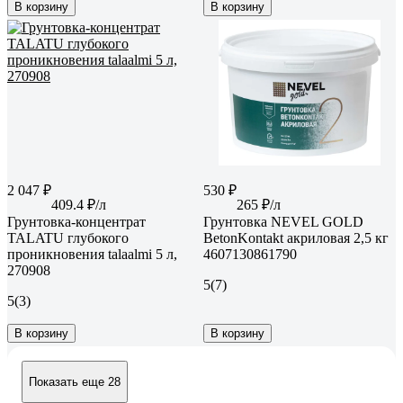
В корзину
В корзину
2 047 ₽
530 ₽
409.4 ₽/л
265 ₽/л
Грунтовка-концентрат
Грунтовка NEVEL GOLD
TALATU глубокого
BetonKontakt акриловая 2,5 кг
проникновения talaalmi 5 л,
4607130861790
270908
5
(7)
5
(3)
В корзину
В корзину
Показать еще 28