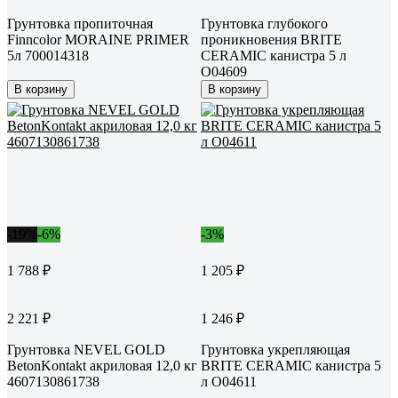
Грунтовка пропиточная
Грунтовка глубокого
Finncolor MORAINE PRIMER
проникновения BRITE
5л 700014318
CERAMIC канистра 5 л
О04609
В корзину
В корзину
-19%
-6%
-3%
1 788 ₽
1 205 ₽
2 221 ₽
1 246 ₽
Грунтовка NEVEL GOLD
Грунтовка укрепляющая
BetonKontakt акриловая 12,0 кг
BRITE CERAMIC канистра 5
4607130861738
л О04611