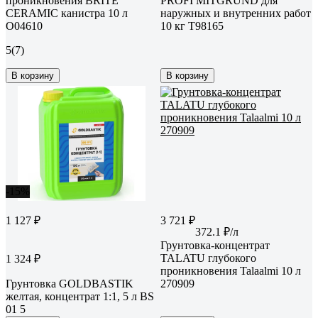
проникновения BRITE
PROFI МITGRUND для
CERAMIC канистра 10 л
наружных и внутренних работ
О04610
10 кг Т98165
5
(7)
В корзину
В корзину
-15%
1 127 ₽
3 721 ₽
372.1 ₽/л
Грунтовка-концентрат
TALATU глубокого
1 324 ₽
проникновения Talaalmi 10 л
Грунтовка GOLDBASTIK
270909
желтая, концентрат 1:1, 5 л BS
01 5