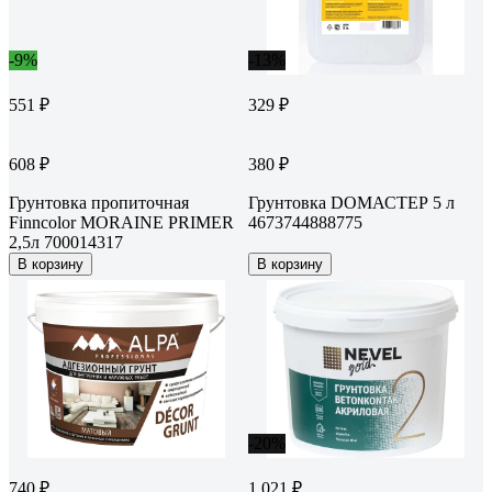
-9%
-13%
551 ₽
329 ₽
608 ₽
380 ₽
Грунтовка пропиточная
Грунтовка DОМАСТЕР 5 л
Finncolor MORAINE PRIMER
4673744888775
2,5л 700014317
В корзину
В корзину
-20%
740 ₽
1 021 ₽