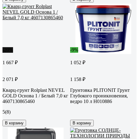
-20%
-9%
1 667 ₽
1 052 ₽
2 071 ₽
1 158 ₽
Кварц-грунт Rolplast NEVEL
Грунтовка PLITONIT Грунт
GOLD Основа 1 / Белый 7,0 кг
Глубокого проникновения,
4607130865460
ведро 10 л Н010886
5
(8)
В корзину
В корзину