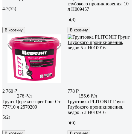
глубокого проникновения, 10
4.7
(55)
л Н009457
5
(3)
В корзину
В корзину
2 760 ₽
778 ₽
276 ₽/л
155.6 ₽/л
Грунт Церезит super floor Ст
Грунтовка PLITONIT Грунт
777/10 л 2570209
Глубокого проникновения,
ведро 5 л Н010916
5
(2)
5
(6)
В корзину
В корзину