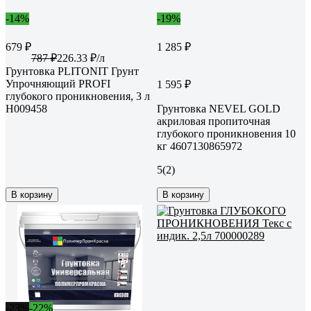
-14%
-19%
679 ₽
1 285 ₽
787 ₽
226.33 ₽/л
Грунтовка PLITONIT Грунт
Упрочняющий PROFI
1 595 ₽
глубокого проникновения, 3 л
Н009458
Грунтовка NEVEL GOLD
акриловая пропиточная
глубокого проникновения 10
кг 4607130865972
5
(2)
В корзину
В корзину
-23%
-22%