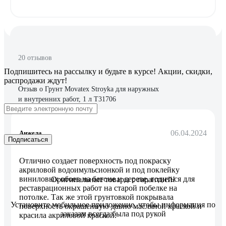
20 отзывов
Подпишитесь
на рассылку
и будьте в курсе! Акции, скидки,
распродажи ждут!
Отзыв о Грунт Movatex Stroyka для наружных
и внутренних работ, 1 л Т31706
06.04.2024
Анжела
Подписаться
Отлично создает поверхность под покраску
акриловой водоимульсионкой и под поклейку
виниловых обоев на бетоне и дереве, годиться для
Оригинальные товары с гарантией!
реставрационных работ на старой побелке на
потолке. Так же этой грунтовкой покрывала
Установите мобильное приложение, чтобы информация по
поверхность окрашенную давно масляной краской и
заказам всегда была под рукой
красила акриловой краской.