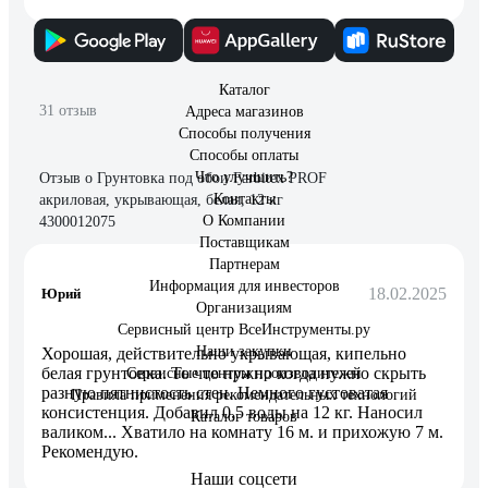
Каталог
31 отзыв
Адреса магазинов
Способы получения
Способы оплаты
Что улучшить?
Отзыв о Грунтовка под обои Farbitex PROF
Контакты
акриловая, укрывающая, белая, 12 кг
О Компании
4300012075
Поставщикам
Партнерам
Информация для инвесторов
18.02.2025
Юрий
Организациям
Сервисный центр ВсеИнструменты.ру
Наши закупки
Хорошая, действительно укрывающая, кипельно
белая грунтовка. То что нужно когда нужно скрыть
Сервисные центры производителей
разную пятнистость стен. Немного густоватая
Правила применения рекомендательных технологий
консистенция. Добавил 0,5 воды на 12 кг. Наносил
Каталог товаров
валиком... Хватило на комнату 16 м. и прихожую 7 м.
Рекомендую.
Наши соцсети