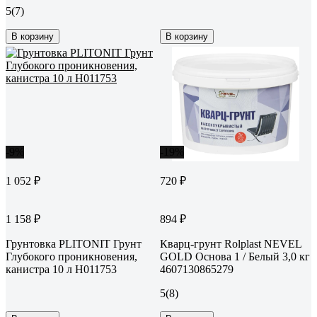
5
(7)
В корзину
В корзину
-9%
-19%
1 052 ₽
720 ₽
1 158 ₽
894 ₽
Грунтовка PLITONIT Грунт
Кварц-грунт Rolplast NEVEL
Глубокого проникновения,
GOLD Основа 1 / Белый 3,0 кг
канистра 10 л Н011753
4607130865279
5
(8)