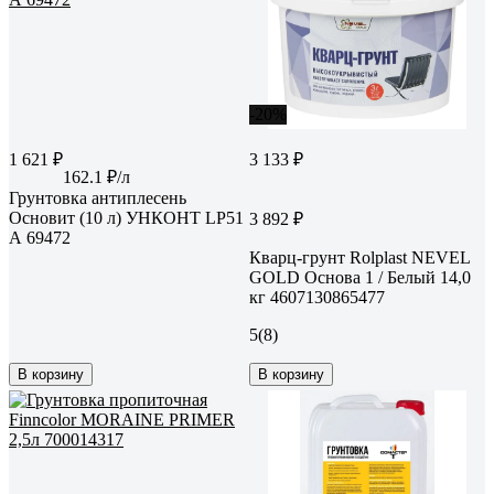
-20%
1 621 ₽
3 133 ₽
162.1 ₽/л
Грунтовка антиплесень
Основит (10 л) УНКОНТ LP51
3 892 ₽
А 69472
Кварц-грунт Rolplast NEVEL
GOLD Основа 1 / Белый 14,0
кг 4607130865477
5
(8)
В корзину
В корзину