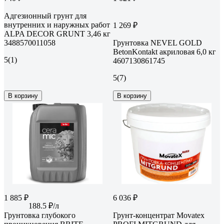
Адгезионный грунт для
внутренних и наружных работ
1 269 ₽
ALPA DЕCOR GRUNT 3,46 кг
3488570011058
Грунтовка NEVEL GOLD
BetonKontakt акриловая 6,0 кг
5
(1)
4607130861745
5
(7)
В корзину
В корзину
1 885 ₽
6 036 ₽
188.5 ₽/л
Грунтовка глубокого
Грунт-концентрат Movatex