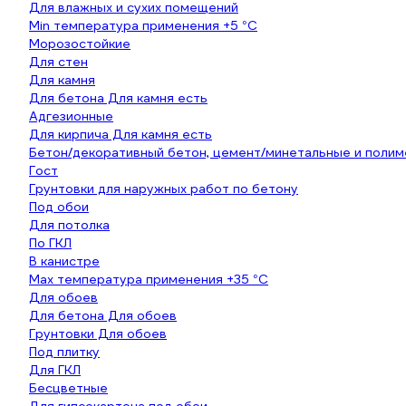
Для влажных и сухих помещений
Min температура применения +5 °С
Морозостойкие
Для стен
Для камня
Для бетона Для камня есть
Адгезионные
Для кирпича Для камня есть
Бетон/декоративный бетон, цемент/минетальные и поли
Гост
Грунтовки для наружных работ по бетону
Под обои
Для потолка
По ГКЛ
В канистре
Max температура применения +35 °С
Для обоев
Для бетона Для обоев
Грунтовки Для обоев
Под плитку
Для ГКЛ
Бесцветные