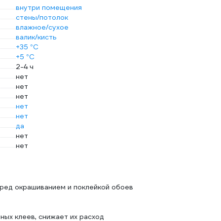
внутри помещения
стены/потолок
влажное/сухое
валик/кисть
+35 °С
+5 °С
2-4 ч
нет
нет
нет
нет
нет
да
нет
нет
еред окрашиванием и поклейкой обоев
ых клеев, снижает их расход