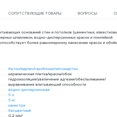
СОПУТСТВУЮЩИЕ ТОВАРЫ
ВОПРОСЫ
С
итывающих оснований стен и потолков (цементных, известковы
мерных шпаклевок, водно-дисперсионных красок и поклейкой
 способствует более равномерному нанесению красок и обой
бетон/кирпич/газоблоки/гипсокартон.
керамическая плитка/краска/обои
гидроизоляция/увеличение адгезии/обеспыливание/
выравнивание впитывающей способности
водно-дисперсионная
5 л
5 кг
канистра
бесцветный
0.2 л/м²