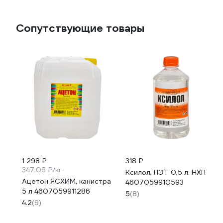
Сопутствующие товары
1 298 ₽
318 ₽
347.06 ₽/кг
Ксилол, ПЭТ 0,5 л. НХП
Ацетон ЯСХИМ, канистра
4607059910593
5 л 4607059911286
5
(8)
4.2
(9)