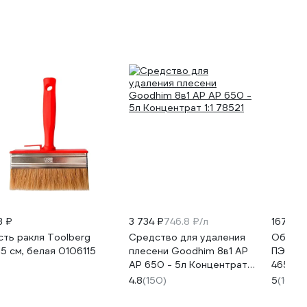
3 ₽
3 734 ₽
746.8 ₽/л
167 ₽
сть ракля Toolberg
Средство для удаления
Обезжи
15 см, белая 0106115
плесени Goodhim 8в1 AP
ПЭТ 0,5
AP 650 - 5л Концентрат
46500
1:1 78521
4.8
(150)
5
(16)