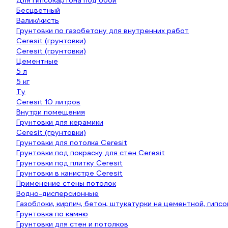
Для гипсокартона под обои
Бесцветный
Валик/кисть
Грунтовки по газобетону для внутренних работ
Ceresit (грунтовки)
Ceresit (грунтовки)
Цементные
5 л
5 кг
Ту
Ceresit 10 литров
Внутри помещения
Грунтовки для керамики
Ceresit (грунтовки)
Грунтовки для потолка Ceresit
Грунтовки под покраску для стен Ceresit
Грунтовки под плитку Ceresit
Грунтовки в канистре Ceresit
Применение стены потолок
Водно-дисперсионные
Газоблоки, кирпич, бетон, штукатурки на цементной, гипсо
Грунтовка по камню
Грунтовки для стен и потолков