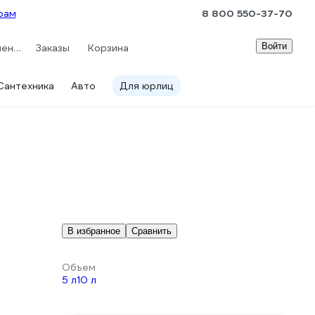
рам
8 800 550-37-70
Войти
Сравнение
Заказы
Корзина
Сантехника
Авто
Для юрлиц
В избранное
Сравнить
Объем
5 л
10 л