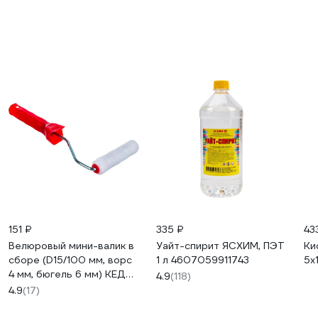
151 ₽
335 ₽
43
Велюровый мини-валик в
Уайт-спирит ЯСХИМ, ПЭТ
Ки
сборе (D15/100 мм, ворс
1 л 4607059911743
5х
4 мм, бюгель 6 мм) КЕДР
4.9
(118)
043-1510 25948
4.9
(17)