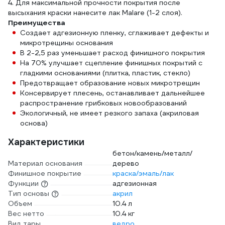
4. Для максимальной прочности покрытия после
высыхания краски нанесите лак Malare (1-2 слоя).
Преимущества
Создает адгезионную пленку, сглаживает дефекты и
микротрещины основания
В 2-2,5 раз уменьшает расход финишного покрытия
На 70% улучшает сцепление финишных покрытий с
гладкими основаниями (плитка, пластик, стекло)
Предотвращает образование новых микротрещин
Консервирует плесень, останавливает дальнейшее
распространение грибковых новообразований
Экологичный, не имеет резкого запаха (акриловая
основа)
Характеристики
бетон/камень/металл/
Материал основания
дерево
Финишное покрытие
краска/эмаль/лак
Функции
адгезионная
Тип основы
акрил
Объем
10.4 л
Вес нетто
10.4 кг
Вид тары
ведро