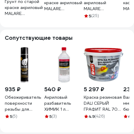
Грунт по старой
краске акриловый
акриловый
кафе
краске акриловый
MALARE
MALARE
MAL
MALARE
адгезионный
адгезионный
адге
5
(25)
адгезионный
универсальный,
укрепляющий
укре
универсальный,
без запаха
быстросохнущий
плитк
без запаха
быстросохнущий,
без запаха,
быст
Сопутствующие товары
быстросохнущий,
полупрозрачная,
полупрозрачная,
полу
белый, 10 кг
10 кг
10 кг
10 кг
4610362814885
4620262400453
4620262400514
4620
ГКРСКБЕЛ1000
ГКРСКППР1000
ГМЕБППР1000
ГПЛ
935 ₽
540 ₽
5 297 ₽
234
Обезжириватель
Акриловый
Краска резиновая
Вали
поверхности
разбавитель
DALI СЕРЫЙ
мм, d
резьбы для
ХИМИК 1 л
ГРАФИТ RAL 7024
бюге
анаэробных
66271204
12 КГ 273859
5 мм
5
(5)
5
(3)
4.9
(426)
4.
герметиков
стан
Mr.Bond 700
903-
MB402700650