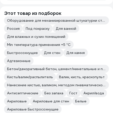
Этот товар из подборок
Оборудование для механизированной штукатурки стен
Россия
Под покраску
Для ванной
Для влажных и сухих помещений
Min температура применения +5 °С
Быстросохнущие
Для стен
Для камня
Адгезионные
Бетон/декоративный бетон, цемент/минетальные и полимерные декоративные штукатурки/прочие впитывающие поверхности
Кисть/валик/распылитель
Валик, кисть, краскопульт
Нанесение кистью, валиком, методом пневматического и безвоздушного распыления.
Антисептические
Без запаха
Гост
Акрил/вода
Акриловые
Акриловые для стен
Белые
Акриловые Быстросохнущие