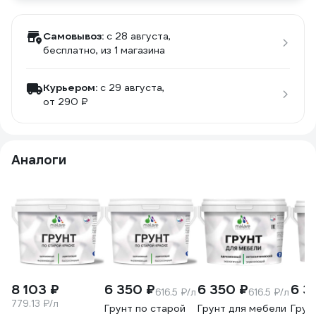
Самовывоз:
c 28 августа,
бесплатно
, из 1 магазина
Курьером:
c 29 августа,
от 290 ₽
Аналоги
8 103 ₽
6 350 ₽
6 350 ₽
6 3
616.5 ₽/л
616.5 ₽/л
779.13 ₽/л
Грунт по старой
Грунт для мебели
Грун