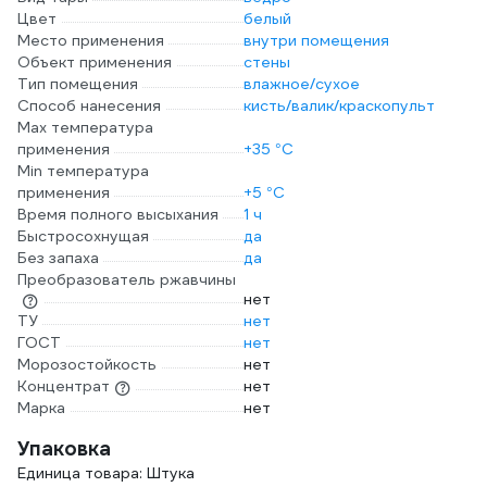
Цвет
белый
Место применения
внутри помещения
Объект применения
стены
Тип помещения
влажное/сухое
Способ нанесения
кисть/валик/краскопульт
Max температура
применения
+35 °С
Min температура
применения
+5 °С
Время полного высыхания
1 ч
Быстросохнущая
да
Без запаха
да
Преобразователь ржавчины
нет
ТУ
нет
ГОСТ
нет
Морозостойкость
нет
Концентрат
нет
Марка
нет
Упаковка
Единица товара: Штука