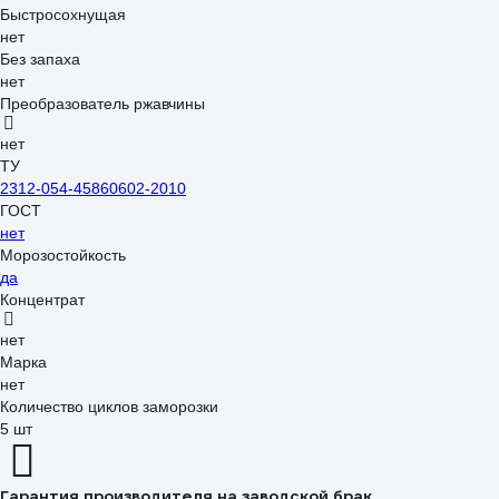
Быстросохнущая
нет
Без запаха
нет
Преобразователь ржавчины
нет
ТУ
2312-054-45860602-2010
ГОСТ
нет
Морозостойкость
да
Концентрат
нет
Марка
нет
Количество циклов заморозки
5 шт
Гарантия производителя на заводской брак