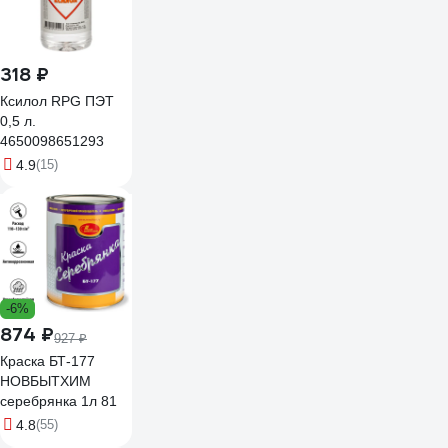
318 ₽
Ксилол RPG ПЭТ
0,5 л.
4650098651293
4.9
(15)
-6%
874 ₽
927 ₽
Краска БТ-177
НОВБЫТХИМ
серебрянка 1л 81
4.8
(55)