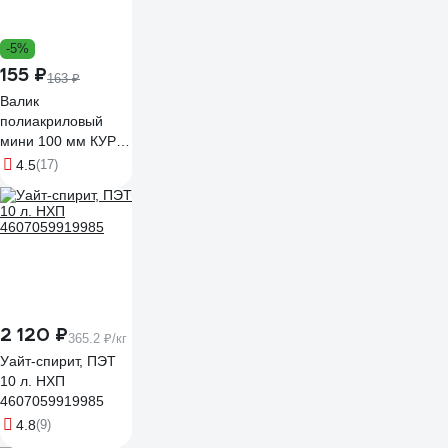
-5%
155 ₽
163 ₽
Валик
полиакриловый
мини 100 мм КУРС
02646
4.5
(17)
2 120 ₽
365.2 ₽/кг
Уайт-спирит, ПЭТ
10 л. НХП
4607059919985
4.8
(9)