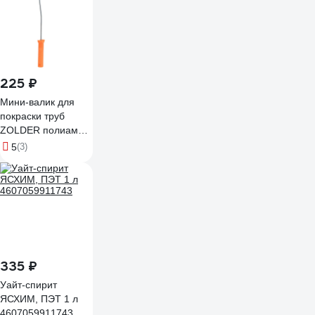
225 ₽
Мини-валик для
покраски труб
ZOLDER полиамид,
с ручкой, ворс 12
5
(3)
мм Z-105126
ЭК000135628
335 ₽
Уайт-спирит
ЯСХИМ, ПЭТ 1 л
4607059911743