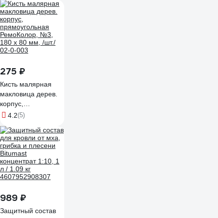
275 ₽
Кисть малярная
макловица дерев.
корпус,
прямоугольная
4.2
(5)
РемоКолор, №3,
180 х 80 мм, /шт./
02-0-003
989 ₽
Защитный состав