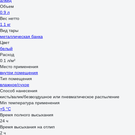
алкид
Объем
0.9 л
Вес нетто
1.1 кг
Вид тары
металлическая банка
Цвет
белый
Расход
0.1 л/м²
Место применения
внутри помещения
Тип помещения
влажное/сухое
Способ нанесения
кисть/валик/безвоздушное или пневматическое распыление
Min температура применения
+5 °С
Время полного высыхания
24 ч
Время высыхания на отлип
2 ч