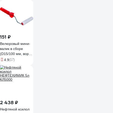
151 ₽
Велюровый мини-
валик в сборе
(D15/100 мм, ворс
4 мм, бюгель 6 мм)
4.9
(17)
КЕДР 043-1510
25948
2 438 ₽
Нефтяной ксилол