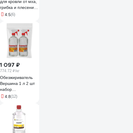
для кровли от мха,
грибка и плесени
Bitumast
4.5
(6)
концентрат 1:10, 1
л / 1.09 кг
4607952908307
1 097 ₽
774.72 ₽/кг
Обезжириватель
Вершина 1 л 2 шт
набор
ВИ4607019162116
4.8
(12)