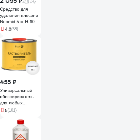
2 095 ₽
419 ₽/л
Средство для
удаления плесени
Neomid 5 кг Н-600-
5/к1:1
4.8
(58)
455 ₽
Универсальный
обезжириватель
для любых
поверхностей Elcon
5
(101)
R 0,5 л 00-
00004032