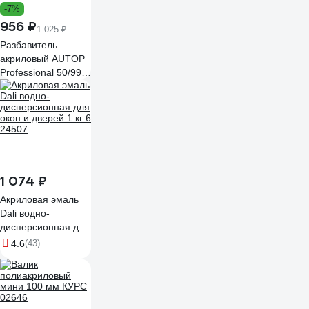
-7%
956 ₽
1 025 ₽
Разбавитель
акриловый AUTOP
Professional 50/99,
медленный, банка
1.0 л ATP-
TRM50/99-1
1 074 ₽
Акриловая эмаль
Dali водно-
дисперсионная для
окон и дверей 1 кг 6
4.6
(43)
24507