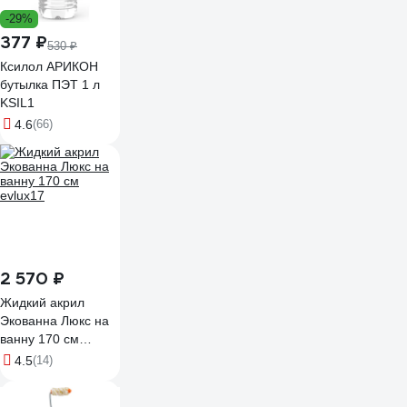
-29%
377 ₽
530 ₽
Ксилол АРИКОН
бутылка ПЭТ 1 л
KSIL1
4.6
(66)
2 570 ₽
Жидкий акрил
Экованна Люкс на
ванну 170 см
evlux17
4.5
(14)