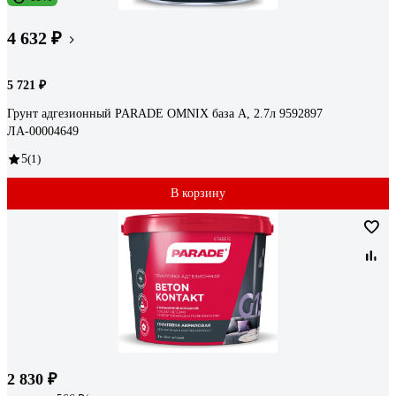
4 632 ₽
5 721 ₽
Грунт адгезионный PARADE OMNIX база А, 2.7л 9592897
ЛА-00004649
5
(1)
В корзину
2 830 ₽