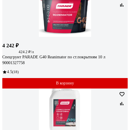
4 242 ₽
424.2 ₽/л
Спецгрунт PARADE G40 Reanimator по ст.покрытиям 10 л
90001327758
4.5
(18)
В корзину