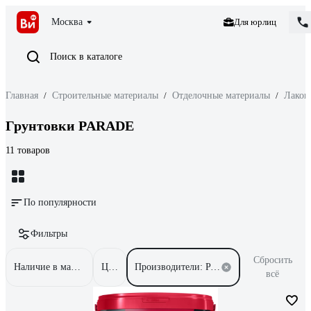
Москва
Для юрлиц
Поиск в каталоге
Главная
/
Строительные материалы
/
Отделочные материалы
/
Лакок
Грунтовки PARADE
11 товаров
По популярности
Фильтры
Сбросить
Наличие в магазинах
Цена
Производители: PARADE
всё