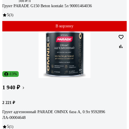
566 ₽/л
Грунт PARADE G150 Beton kontakt 5л 90001464036
5
(3)
В корзину
-13%
1 940 ₽
2 221 ₽
Грунт адгезионный PARADE OMNIX база А, 0.9л 9592896
ЛА-00004648
5
(1)