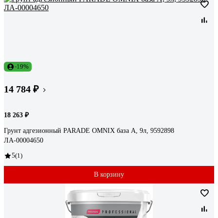
-19%
14 784 ₽
18 263 ₽
Грунт адгезионный PARADE OMNIX база А, 9л, 9592898
ЛА-00004650
5
(1)
В корзину