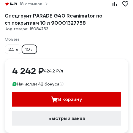
4.5
18 отзывов
Спецгрунт PARADE G40 Reanimator по
ст.покрытиям 10 л 90001327758
Код товара: 16084753
Объем
2.5 л
10 л
4 242 ₽
424.2 ₽/л
Начислим 42 бонуса
В корзину
Быстрый заказ