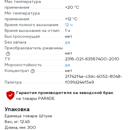
Max температура
применения
+20 °С
Min температура
применения
+12 °С
Время полного высыхания
12 ч
Время высыхания на отлип
1 ч
Быстросохнущая
нет
Без запаха
да
Преобразователь ржавчины
нет
ТУ
2316-021-63567400-2010
Морозостойкость
да
Концентрат
нет
21742f4a-c3dc-4052-8048-
Палитра
f091d244f5e9
Гарантия производителя на заводской брак
на товары PARADE
Упаковка
Единица товара: Штука
Вес, кг: 12.45
Длина, мм: 300