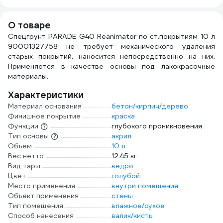
О товаре
Спецгрунт PARADE G40 Reanimator по ст.покрытиям 10 л
90001327758 не требует механического удаления
старых покрытий, наносится непосредственно на них.
Применяется в качестве основы под лакокрасочные
материалы.
Характеристики
Материал основания
бетон/кирпич/дерево
Финишное покрытие
краска
Функции
глубокого проникновения
Тип основы
акрил
Объем
10 л
Вес нетто
12.45 кг
Вид тары
ведро
Цвет
голубой
Место применения
внутри помещения
Объект применения
стены
Тип помещения
влажное/сухое
Способ нанесения
валик/кисть