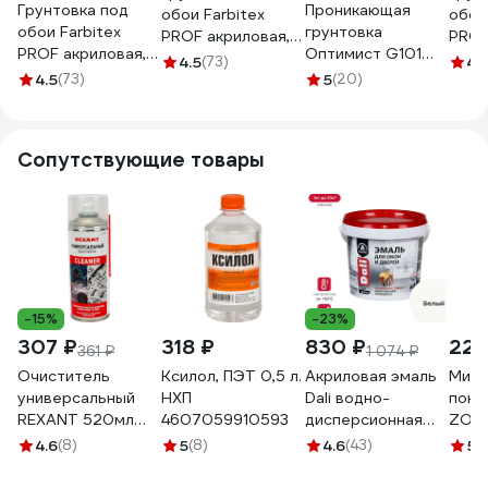
Грунтовка под
Проникающая
обои Farbitex
обои
обои Farbitex
грунтовка
PROF акриловая,
PROF
PROF акриловая,
Оптимист G101
укрывающая,
укры
4.5
(73)
4.
укрывающая,
акриловая, для
4.5
(73)
белая, 4.5 кг
5
(20)
белая
белая, 12 кг
внутренних работ,
4300012081
430
4300012075
10 л OPG000
Сопутствующие товары
-15%
-23%
307 ₽
318 ₽
830 ₽
225
361 ₽
1 074 ₽
Очиститель
Ксилол, ПЭТ 0,5 л.
Акриловая эмаль
Мини
универсальный
НХП
Dali водно-
покр
REXANT 520мл
4607059910593
дисперсионная
ZOLD
(400мл), аэрозоль
для окон и дверей
с руч
4.6
(8)
5
(8)
4.6
(43)
5
(
85-0002
1 кг 6 24507
мм Z
ЭК0