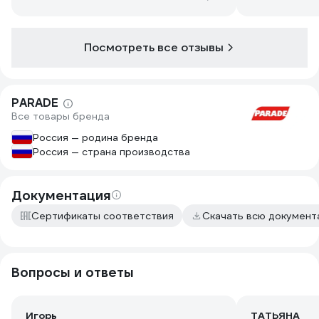
но быстро выветр
голубая и есл
не нужно кра
Посмотреть все отзывы
оттирается, 
практически 
попала случа
все равно на
PARADE
полностью, а
Все товары бренда
коридоре счи
Россия — родина бренда
Россия — страна производства
Документация
Сертификаты соответствия
Скачать всю докумен
Вопросы и ответы
Игорь
ТАТЬЯНА