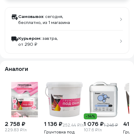
Самовывоз:
сегодня,
бесплатно
, из 1 магазина
Курьером:
завтра,
от 290 ₽
Аналоги
-14%
2 758 ₽
1 136 ₽
1 076 ₽
413
252.44 ₽/л
1 246 ₽
229.83 ₽/л
107.6 ₽/л
Грунтовка под
Грун