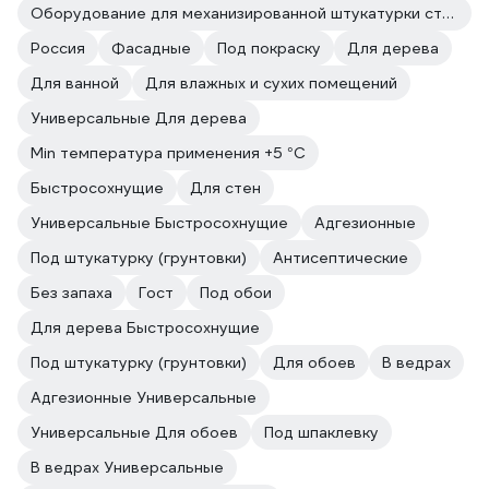
Оборудование для механизированной штукатурки стен
Россия
Фасадные
Под покраску
Для дерева
Для ванной
Для влажных и сухих помещений
Универсальные Для дерева
Min температура применения +5 °С
Быстросохнущие
Для стен
Универсальные Быстросохнущие
Адгезионные
Под штукатурку (грунтовки)
Антисептические
Без запаха
Гост
Под обои
Для дерева Быстросохнущие
Под штукатурку (грунтовки)
Для обоев
В ведрах
Адгезионные Универсальные
Универсальные Для обоев
Под шпаклевку
В ведрах Универсальные