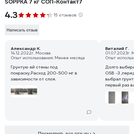
SOPPKA 7 кг СОП-Контакт7
4.3
15 отзывов
Написать отзыв
Александр К.
Виталий Г.
14.12.2022
г. Москва
01.07.2023
г. 
Опыт использования: Менее месяца
Опыт использ
Грунтую ей стены под
Долго выбира
покраску.Расход 200-500 мг в
OSB -3 ,пере
зависимости от слоя.
выбрал грунт
первый раз в
проходили ки
показалось м
получилась ш
песочком.
Купили хоро
флизелиновые
Клей,не смот
хорошо впиты
Посмотреть все отзывы