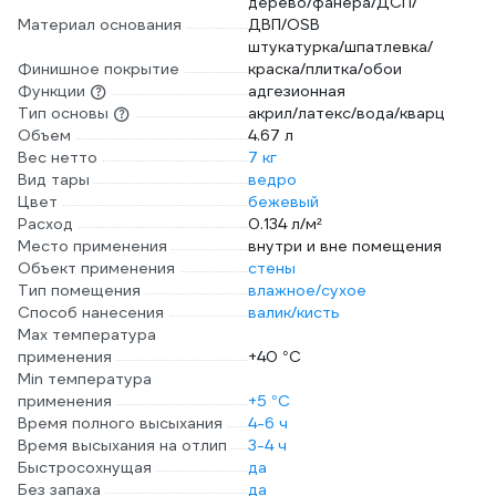
дерево/фанера/ДСП/
Материал основания
ДВП/OSB
штукатурка/шпатлевка/
Финишное покрытие
краска/плитка/обои
Функции
адгезионная
Тип основы
акрил/латекс/вода/кварц
Объем
4.67 л
Вес нетто
7 кг
Вид тары
ведро
Цвет
бежевый
Расход
0.134 л/м²
Место применения
внутри и вне помещения
Объект применения
стены
Тип помещения
влажное/сухое
Способ нанесения
валик/кисть
Max температура
применения
+40 °С
Min температура
применения
+5 °С
Время полного высыхания
4-6 ч
Время высыхания на отлип
3-4 ч
Быстросохнущая
да
Без запаха
да