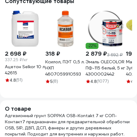
Сопутствующие товары
4610362814922
ГФСДБЕЛ0200
-22%
2 698 ₽
318 ₽
2 879 ₽
199
3 692 ₽
337.25 ₽/кг
Ксилол, ПЭТ 0,5 л.
Эмаль OLECOLOR
Маля
Ацетон Selkor 10 л
НХП
ПФ-115 белый, 5 кг
Зубр
42615
4607059910593
4300002442
40, 
(51)
мм, в
4.8
(8)
(1077)
5
4.8
4.5
ручк
0351
О товаре
Адгезионный грунт SOPPKA OSB-Kontakt 7 кг СОП-
Контакт7 предназначен для предварительной обработки
OSB, SIP, ДВП, ДСП, фанеры и других деревянных
покрытий. Подходит для внутренних и наружных работ.