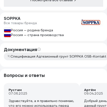
1 стену для т
через час - 
клей немного
SOPPKA
обоев отвали
Все товары бренда
этого и намё
приклеились.
Россия — родина бренда
Вывод - ужас
Россия — страна производства
выполняющий 
потраченные 
бесценные в
Документация
материал.
Спецификация Адгезионный грунт SOPPKA OSB-Kontakt
+ на поверхн
жёлтые пятна
грунтовка в 
была предотв
Вопросы и ответы
Рустам
Артём
07.06.2025
09.04.2025
Здравствуйте, а я правильно понимаю,
Добрый день
что его можно использовать перед
данный грунт