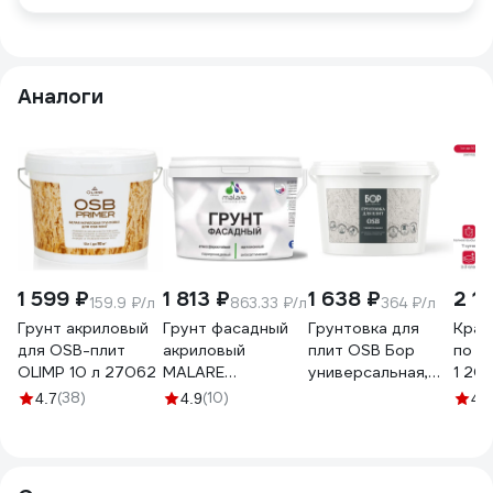
Аналоги
1 599 ₽
1 813 ₽
1 638 ₽
2 1
159.9 ₽/л
863.33 ₽/л
364 ₽/л
Грунт акриловый
Грунт фасадный
Грунтовка для
Крас
для OSB-плит
акриловый
плит OSB Бор
по O
OLIMP 10 л 27062
MALARE
универсальная,
1 20
адгезионный
ведро 7 кг
(38)
(10)
4.7
4.9
4.9
универсальный,
4690417096053
без запаха
быстросохнущий,
белый, 2 кг