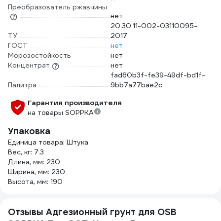
Преобразователь ржавчины
нет
20.30.11-002-03110095-
ТУ
2017
ГОСТ
нет
Морозостойкость
нет
Концентрат
нет
fad60b3f-fe39-49df-bd1f-
Палитра
9bb7a77bae2c
Гарантия производителя
на товары SOPPKA
Упаковка
Единица товара: Штука
Вес, кг: 7.3
Длина, мм: 230
Ширина, мм: 230
Высота, мм: 190
Отзывы Адгезионный грунт для OSB