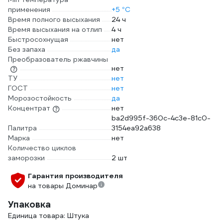
применения
+5 °С
Время полного высыхания
24 ч
Время высыхания на отлип
4 ч
Быстросохнущая
нет
Без запаха
да
Преобразователь ржавчины
нет
ТУ
нет
ГОСТ
нет
Морозостойкость
да
Концентрат
нет
ba2d995f-360c-4c3e-81c0-
Палитра
3154ea92a638
Марка
нет
Количество циклов
заморозки
2 шт
Гарантия производителя
на товары Доминар
Упаковка
Единица товара: Штука