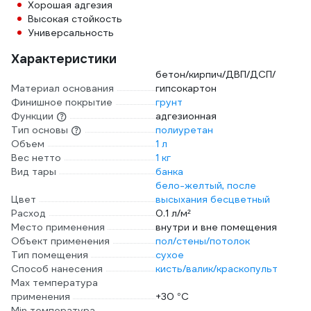
Хорошая адгезия
Высокая стойкость
Универсальность
Характеристики
бетон/кирпич/ДВП/ДСП/
Материал основания
гипсокартон
Финишное покрытие
грунт
Функции
адгезионная
Тип основы
полиуретан
Объем
1 л
Вес нетто
1 кг
Вид тары
банка
бело-желтый, после
Цвет
высыхания бесцветный
Расход
0.1 л/м²
Место применения
внутри и вне помещения
Объект применения
пол/стены/потолок
Тип помещения
сухое
Способ нанесения
кисть/валик/краскопульт
Max температура
применения
+30 °С
Min температура