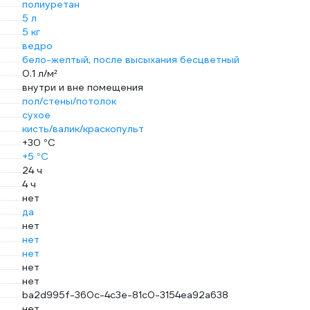
полиуретан
5 л
5 кг
ведро
бело-желтый, после высыхания бесцветный
0.1 л/м²
внутри и вне помещения
пол/стены/потолок
сухое
кисть/валик/краскопульт
+30 °С
+5 °С
24 ч
4 ч
нет
да
нет
нет
нет
нет
нет
ba2d995f-360c-4c3e-81c0-3154ea92a638
нет