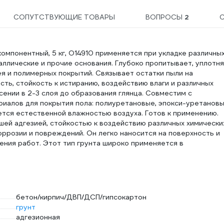
СОПУТСТВУЮЩИЕ ТОВАРЫ
ВОПРОСЫ
2
омпонентный, 5 кг, O14910 применяется при укладке различны
ллические и прочие основания. Глубоко пропитывает, уплотня
ея и полимерных покрытий. Связывает остатки пыли на
ть, стойкость к истиранию, воздействию влаги и различных
ении в 2-3 слоя до образования глянца. Совместим с
иалов для покрытия пола: полиуретановые, эпокси-уретановы
тся естественной влажностью воздуха. Готов к применению.
ей адгезией, стойкостью к воздействию различных химически
оррозии и повреждений. Он легко наносится на поверхность и
ения работ. Этот тип грунта широко применяется в
бетон/кирпич/ДВП/ДСП/гипсокартон
грунт
адгезионная