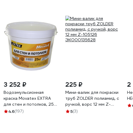
3 252 ₽
225 ₽
2
Водоэмульсионная
Мини-валик для покраски
Не
краска Movatex EXTRA
труб ZOLDER полиамид, с
НЕ
для стен и потолков, 25
ручкой, ворс 12 мм Z-
кг Т33756
105126 ЭК000135628
4.6
(197)
5
(3)