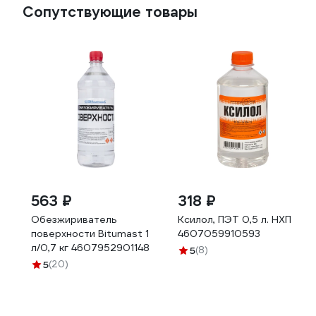
Сопутствующие товары
563 ₽
318 ₽
Обезжириватель
Ксилол, ПЭТ 0,5 л. НХП
поверхности Bitumast 1
4607059910593
л/0,7 кг 4607952901148
5
(8)
5
(20)