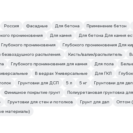
Россия
Фасадные
Для бетона
Применение бетон
окого проникновения
Для камня
Для бетона Для камня ес
 Глубокого проникновения
Глубокого проникновения Для ки
и безвоздушного распыления.
Кисть/валик/распылитель
В
ла
Глубокого проникновения для камня
Для пола
Белы
ниверсальные
В ведрах Универсальные
Для ГКЛ
Глубок
толок
Грунтовки для ДСП
5 л
5 кг
Грунтовки для двп
Финишное покрытие грунт
Полиуретановая грунтовка для
ю
Грунтовки для стен и потолков
Грунт для двп
Оптом 
ые материалы)