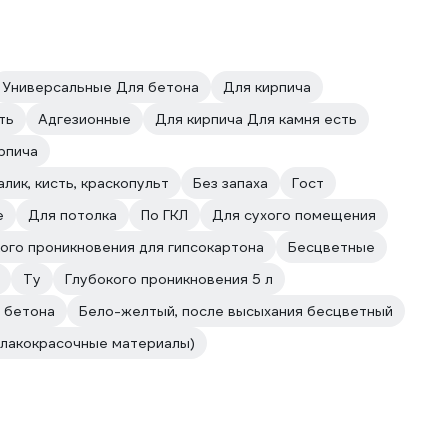
Универсальные Для бетона
Для кирпича
ть
Адгезионные
Для кирпича Для камня есть
рпича
алик, кисть, краскопульт
Без запаха
Гост
е
Для потолка
По ГКЛ
Для сухого помещения
ого проникновения для гипсокартона
Бесцветные
Ту
Глубокого проникновения 5 л
 бетона
Бело-желтый, после высыхания бесцветный
(лакокрасочные материалы)