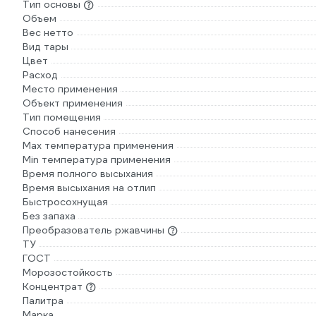
Тип основы
Объем
Вес нетто
Вид тары
Цвет
Расход
Место применения
Объект применения
Тип помещения
Способ нанесения
Max температура применения
Min температура применения
Время полного высыхания
Время высыхания на отлип
Быстросохнущая
Без запаха
Преобразователь ржавчины
ТУ
ГОСТ
Морозостойкость
Концентрат
Палитра
Марка