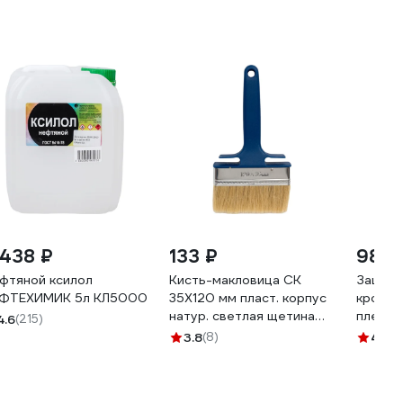
 438 ₽
133 ₽
989 
фтяной ксилол
Кисть-макловица СК
Защитн
ФТЕХИМИК 5л КЛ5000
35Х120 мм пласт. корпус
кровли 
натур. светлая щетина
плесен
4.6
(215)
8065
концент
3.8
(8)
4.5
(6
кг 460