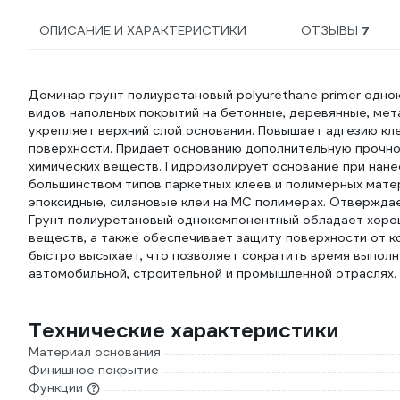
ОПИСАНИЕ И ХАРАКТЕРИСТИКИ
ОТЗЫВЫ
7
Доминар грунт полиуретановый polyurethane primer однок
видов напольных покрытий на бетонные, деревянные, мета
укрепляет верхний слой основания. Повышает адгезию кл
поверхности. Придает основанию дополнительную прочнос
химических веществ. Гидроизолирует основание при нанес
большинством типов паркетных клеев и полимерных матер
эпоксидные, силановые клеи на МС полимерах. Отверждае
Грунт полиуретановый однокомпонентный обладает хорош
веществ, а также обеспечивает защиту поверхности от к
быстро высыхает, что позволяет сократить время выполн
автомобильной, строительной и промышленной отраслях.
Технические характеристики
Материал основания
Финишное покрытие
Функции