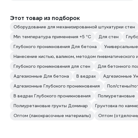
Этот товар из подборок
Оборудование для механизированной штукатурки стен
Min температура применения +5 °С
Для стен
Глуб
Глубокого проникновения Для бетона
Универсальные
Нанесение кистью, валиком, методом пневматического 
Глубокого проникновения для стен
Для бетонного по
Адгезионные Для бетона
В ведрах
Адгезионные У
Адгезионные Глубокого проникновения
Пол/стены/по
В ведрах Глубокого проникновения
Полиуретановые
Полиуретановые грунты Доминар
Грунтовка по камн
Оптом (лакокрасочные материалы)
Оптом (отделочн