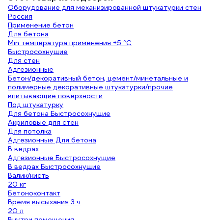
Оборудование для механизированной штукатурки стен
Россия
Применение бетон
Для бетона
Min температура применения +5 °С
Быстросохнущие
Для стен
Адгезионные
Бетон/декоративный бетон, цемент/минетальные и
полимерные декоративные штукатурки/прочие
впитывающие поверхности
Под штукатурку
Для бетона Быстросохнущие
Акриловые для стен
Для потолка
Адгезионные Для бетона
В ведрах
Адгезионные Быстросохнущие
В ведрах Быстросохнущие
Валик/кисть
20 кг
Бетоноконтакт
Время высыхания 3 ч
20 л
Внутри помещения