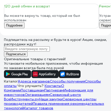
120 дней обмен и возврат
Ремонт
Вы можете вернуть товар, который не был
Устран
использован
серви
Подробнее
Подро
Подпишитесь
на рассылку
и будьте в курсе! Акции, скидки,
распродажи ждут!
Подписаться
Оригинальные товары с гарантией!
Установите мобильное приложение, чтобы информация
по заказам всегда была под рукой
Каталог
Адреса магазинов
Способы получения
Способы
оплаты
Что улучшить?
Контакты
О
Компании
Поставщикам
Партнерам
Информация для
инвесторов
Организациям
Сервисный центр
ВсеИнструменты.ру
Наши закупки
Сервисные центры
производителей
Правила применения рекомендательных
технологий
Каталог товаров