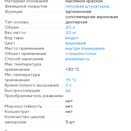
Материал основания
масляной краской
Финишное покрытие
гипсовая штукатурка
Функции
адгезионная
сополимерная акриловая
Тип основы
дисперсия
Объем
20 л
Вес нетто
20 кг
Вид тары
ведро
Цвет
вишневый
Место применения
внутри помещения
Объект применения
стены/потолок
Способ нанесения
валик/кисть
Max температура
применения
+30 °С
Min температура
применения
+5 °С
Время полного высыхания
3 ч
Быстросохнущая
да
Преобразователь ржавчины
нет
Морозостойкость
нет
Концентрат
нет
Количество циклов
заморозки
5 шт