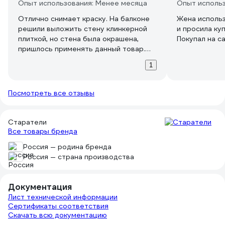
Опыт использования: Менее месяца
Опыт использ
Отлично снимает краску. На балконе
Жена использ
решили выложить стену клинкерной
и просила ку
плиткой, но стена была окрашена,
Покупал на с
пришлось применять данный товар.
Запах, конечно, очень едкий,
1
опьяняющий, но за три дня работы я
всё отодрала. Прошлась потом
бетоноконтактом и выложила плитку.
Посмотреть все отзывы
Старатели
Все товары бренда
Россия — родина бренда
Россия — страна производства
Документация
Лист технической информации
Сертификаты соответствия
Скачать всю документацию