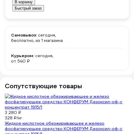
В корзину
Быстрый заказ
Самовывоз:
сегодня,
бесплатно
, из 1 магазина
Курьером:
сегодня,
от 540 ₽
Сопутствующие товары
-
3 280 ₽
4 
328 ₽/кг
4 
Жидкое кислотное обезжиривающее и железо
Ра
фосфатирующее средство КОНФЕРУМ Дезоксил-оф-с
ст