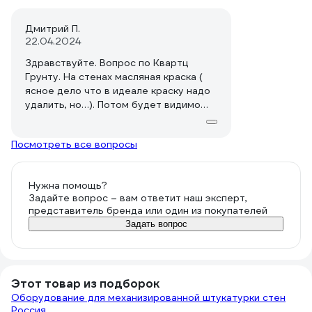
Дмитрий П.
22.04.2024
Здравствуйте. Вопрос по Квартц
Грунту. На стенах масляная краска (
ясное дело что в идеале краску надо
удалить, но…). Потом будет видимо
штукатурка. Можно ли использовать
Ваш продукт для обеспечения адгезии
Посмотреть все вопросы
с краской, и если нет, то будьте
добры, порекомендуйте что-нибудь. И
второй вопрос, если не Ваш продукт,
Нужна помощь?
то можно ли использовать
Задайте вопрос – вам ответит наш эксперт,
Бетонконтакт(какой-нибудь СТ19, или
представитель бренда или один из покупателей
что-нибудь подобное) Заранее
Задать вопрос
спасибо!
Этот товар из подборок
Оборудование для механизированной штукатурки стен
Россия