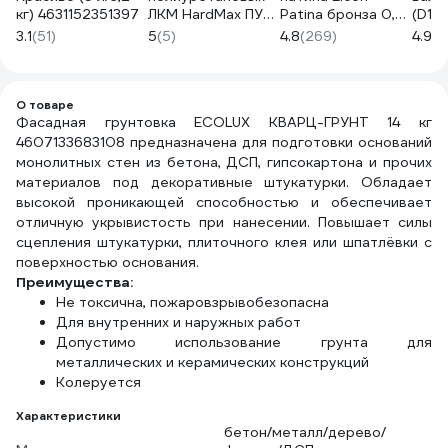
кг) 4631152351397
ЛКМ HardMax ПУР
Patina бронза 0,2
(D15
230 (бан 8 кг)
кг 00-00461422
4 мм
3.1
(51)
5
(5)
4.8
(269)
4.9
(1
4690417091850
КЕДР
2594
О товаре
Фасадная грунтовка ECOLUX КВАРЦ-ГРУНТ 14 кг
4607133683108 предназначена для подготовки оснований
монолитных стен из бетона, ДСП, гипсокартона и прочих
материалов под декоративные штукатурки. Обладает
высокой проникающей способностью и обеспечивает
отличную укрывистость при нанесении. Повышает силы
сцепления штукатурки, плиточного клея или шпатлёвки с
поверхностью основания.
Преимущества:
Не токсична, пожаровзрывобезопасна
Для внутренних и наружных работ
Допустимо использование грунта для
металлических и керамических конструкций
Колеруется
Характеристики
бетон/металл/дерево/