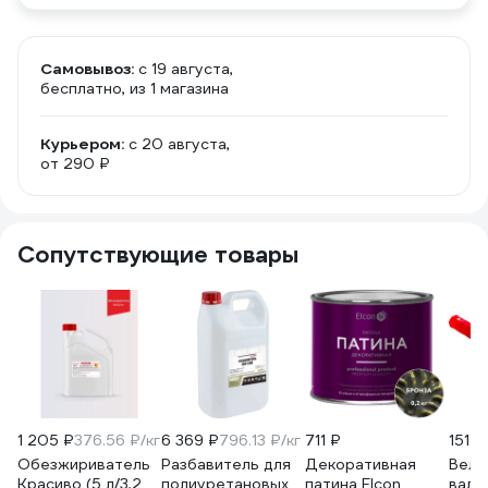
Самовывоз:
c 19 августа,
бесплатно
, из 1 магазина
Курьером:
c 20 августа,
от 290 ₽
Сопутствующие товары
1 205 ₽
376.56 ₽/кг
6 369 ₽
796.13 ₽/кг
711 ₽
151 ₽
Обезжириватель
Разбавитель для
Декоративная
Велю
Красиво (5 л/3,2
полиуретановых
патина Elcon
вали