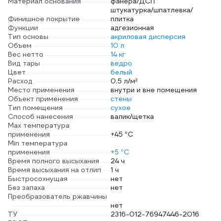
Материал основания
фанера/ДСП
штукатурка/шпатлевка/
Финишное покрытие
плитка
Функции
адгезионная
Тип основы
акриловая дисперсия
Объем
10 л
Вес нетто
14 кг
Вид тары
ведро
Цвет
белый
Расход
0.5 л/м²
Место применения
внутри и вне помещения
Объект применения
стены
Тип помещения
сухое
Способ нанесения
валик/щетка
Max температура
применения
+45 °С
Min температура
применения
+5 °С
Время полного высыхания
24 ч
Время высыхания на отлип
1 ч
Быстросохнущая
нет
Без запаха
нет
Преобразователь ржавчины
нет
ТУ
2316-012-76947446-2016