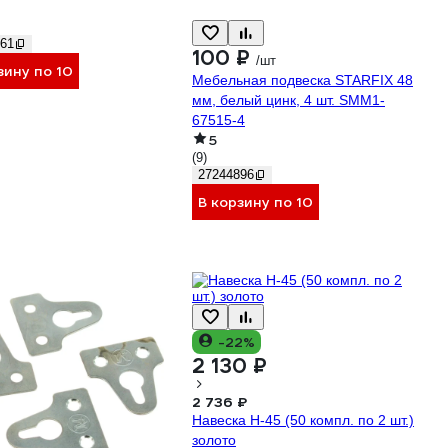
61
100 ₽
/шт
зину по 10
Мебельная подвеска STARFIX 48
мм, белый цинк, 4 шт. SMM1-
67515-4
5
(9)
27244896
В корзину по 10
-22%
2 130 ₽
2 736 ₽
Навеска Н-45 (50 компл. по 2 шт.)
золото