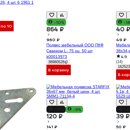
26, 4 шт. 6 1961 1
-10%
-1
 по 10
864 ₽
40 
960 ₽
49 ₽
Подвес мебельный ООО ПКФ
Мебель
Сварком L- 75 оц. 50 шт
38х34 
4.9
k00013973
(14)
38980528
162523
В корзину
В кор
-15%
-5%
-2
120 ₽
39 ₽
141 ₽
50 ₽