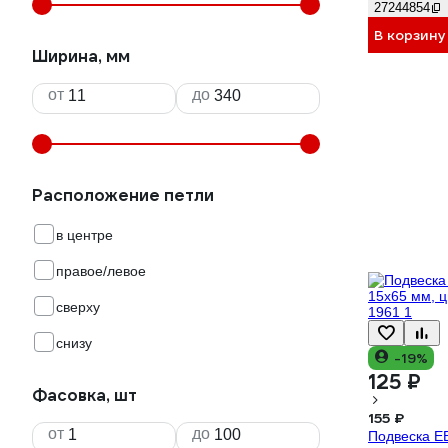
27244854
В корзину
Ширина, мм
от
до
Расположение петли
в центре
правое/левое
сверху
снизу
-19%
125 ₽
Фасовка, шт
155 ₽
от
до
Подвеска 