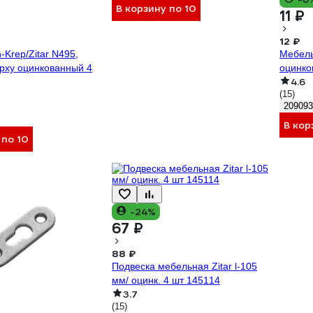
В корзину по 10
11 ₽
12 ₽
-Krep/Zitar N495,
Мебель
ерху оцинкованный 4
оцинко
4.6
(15)
209093
В кор
 по 10
-24%
67 ₽
88 ₽
Подвеска мебельная Zitar l-105
мм/ оцинк. 4 шт 145114
3.7
(15)