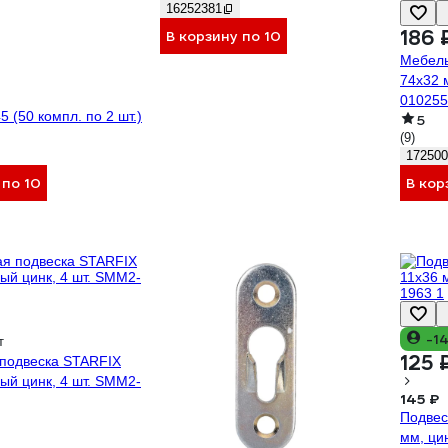
16252381
186 
В корзину по 10
Мебел
74х32 
010255
5 (50 компл. по 2 шт.)
5
(9)
172500
 по 10
В кор
-1
т
125 
подвеска STARFIX
ый цинк, 4 шт. SMM2-
145 ₽
Подве
мм, цин