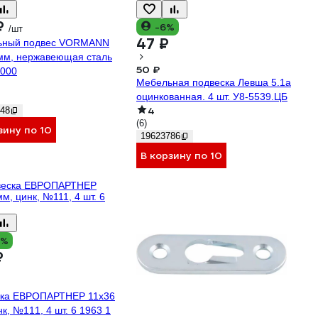
₽
-6%
/шт
47 ₽
ьный подвес VORMANN
мм, нержавеющая сталь
50 ₽
000
Мебельная подвеска Левша 5.1а
оцинкованная. 4 шт. У8-5539.ЦБ
4
48
(6)
зину по 10
19623786
В корзину по 10
4%
₽
ска ЕВРОПАРТНЕР 11x36
к, №111, 4 шт. 6 1963 1