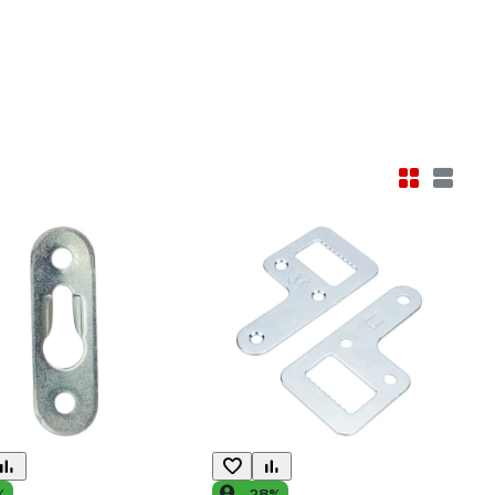
%
-28%