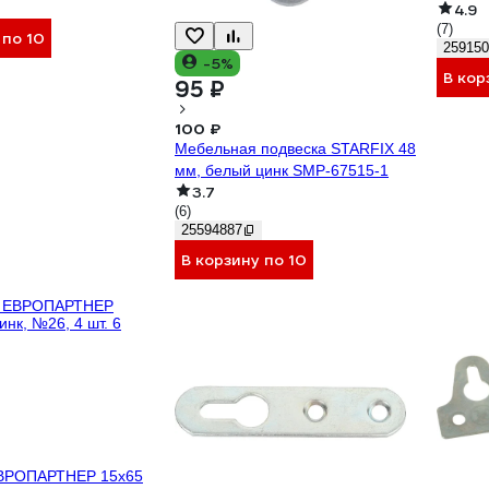
4.9
(7)
 по 10
259150
-5%
В кор
95 ₽
100 ₽
Мебельная подвеска STARFIX 48
мм, белый цинк SMP-67515-1
3.7
(6)
25594887
В корзину по 10
ЕВРОПАРТНЕР 15x65