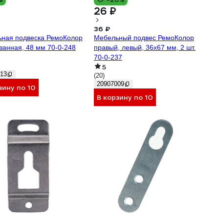
26 ₽
36 ₽
ная подвеска РемоКолор
Мебельный подвес РемоКолор
ванная, 48 мм 70-0-248
правый, левый, 36x67 мм, 2 шт.
70-0-237
5
13
(20)
20907009
зину по 10
В корзину по 10