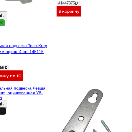
41447375
В корзину
8%
₽
ная подвеска Tech-Krep
мм оцинк. 4 шт. 145115
56
зину по 10
2%