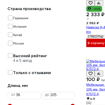
Страна производства
-10%
2 333 ₽
Германия
2 592 ₽
Испания
Навеска Н-4
б/п
Китай
27892376
В корзину
Россия
Высокий рейтинг
4 и 5 звезд
Только с отзывами
100 ₽
/ш
Мебельная 
Длина, мм
105 мм, бел
67572-4
от
до
4.9
(11)