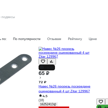
 подвесы
 по:
По популярности
Отзывам
Рейтингу
Цене
-10%
65 ₽
72 ₽
Навес №26 прорезь посередине
оцинкованный 4 шт Zitar 129967
4.5
(18)
16252413
-8