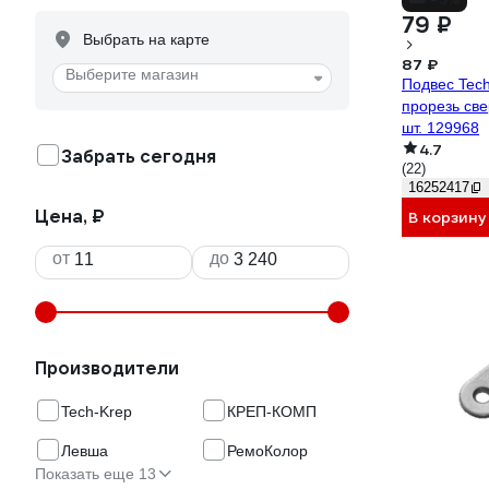
79 ₽
Выбрать на карте
87 ₽
Выберите магазин
Подвес Tech
прорезь св
шт. 129968
4.7
Забрать сегодня
(22)
16252417
Цена, ₽
В корзину
от
до
Производители
Tech-Krep
КРЕП-КОМП
Левша
РемоКолор
Показать еще 13