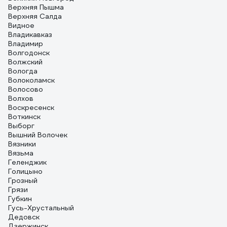
Верхняя Пышма
Верхняя Салда
Видное
Владикавказ
Владимир
Волгодонск
Волжский
Вологда
Волоколамск
Волосово
Волхов
Воскресенск
Воткинск
Выборг
Вышний Волочек
Вязники
Вязьма
Геленджик
Голицыно
Грозный
Грязи
Губкин
Гусь-Хрустальный
Дедовск
Дзержинск