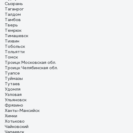
Сызрань
Таганрог
Талдом
Тамбов
Тверь
Темрюк
Тимашевск
Тихвин
Тобольск
Тольятти
Томск
Троицк Московская обл.
Троицк Челябинская обл.
Туапсе
Туймазы
Тутаев
Удомля
Узловая
Ульяновск
Фрязино
Ханты-Мансийск
Химки
Хотьково
Чайковский
Чапаевск