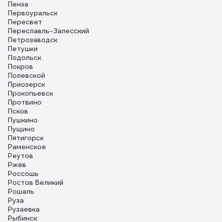
Пенза
Первоуральск
Пересвет
Переславль-Залесский
Петрозаводск
Петушки
Подольск
Покров
Полевской
Приозерск
Прокопьевск
Протвино
Псков
Пушкино
Пущино
Пятигорск
Раменское
Реутов
Ржев
Россошь
Ростов Великий
Рошаль
Руза
Рузаевка
Рыбинск