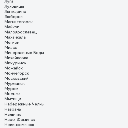
Луга
Луховицы
Лыткарино
Люберцы
Магнитогорск
Майкоп
Малоярославец
Махачкала
Мегион
Миасс
Минеральные Воды
Михайловка
Мичуринск
Можайск
Мончегорск
Московский
Мурманск
Муром
Мценск
Мытищи
Набережные Челны
Назрань
Нальчик
Наро-Фоминск
Невинномысск