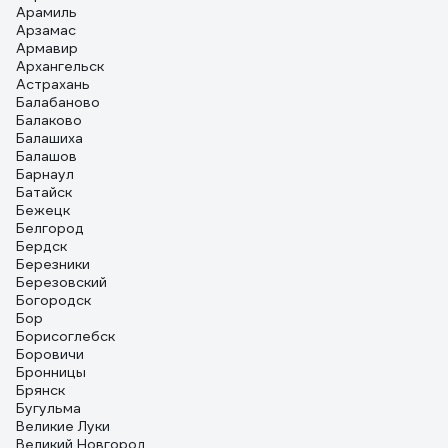
Арамиль
Арзамас
Армавир
Архангельск
Астрахань
Балабаново
Балаково
Балашиха
Балашов
Барнаул
Батайск
Бежецк
Белгород
Бердск
Березники
Березовский
Богородск
Бор
Борисоглебск
Боровичи
Бронницы
Брянск
Бугульма
Великие Луки
Великий Новгород