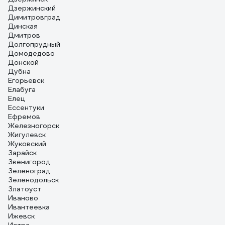
Дзержинский
Димитровград
Динская
Дмитров
Долгопрудный
Домодедово
Донской
Дубна
Егорьевск
Елабуга
Елец
Ессентуки
Ефремов
Железногорск
Жигулевск
Жуковский
Зарайск
Звенигород
Зеленоград
Зеленодольск
Златоуст
Иваново
Ивантеевка
Ижевск