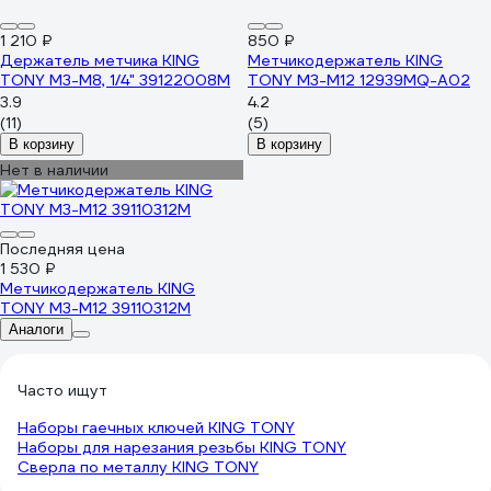
1 210 ₽
850 ₽
Держатель метчика KING
Метчикодержатель KING
TONY М3-М8, 1/4" 39122008M
TONY М3-М12 12939MQ-A02
3.9
4.2
(11)
(5)
В корзину
В корзину
Нет в наличии
Последняя цена
1 530 ₽
Метчикодержатель KING
TONY М3-М12 39110312M
Аналоги
Часто ищут
Наборы гаечных ключей KING TONY
Наборы для нарезания резьбы KING TONY
Сверла по металлу KING TONY