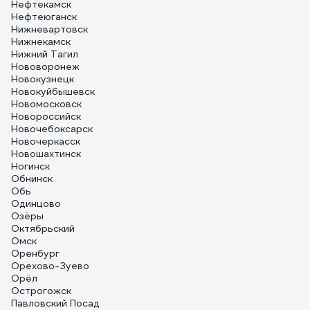
Нефтекамск
Нефтеюганск
Нижневартовск
Нижнекамск
Нижний Тагил
Нововоронеж
Новокузнецк
Новокуйбышевск
Новомосковск
Новороссийск
Новочебоксарск
Новочеркасск
Новошахтинск
Ногинск
Обнинск
Обь
Одинцово
Озёры
Октябрьский
Омск
Оренбург
Орехово-Зуево
Орёл
Острогожск
Павловский Посад