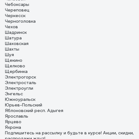
Чебоксары
Череповец
Черкесск
Черноголовка
Чехов
Шадринск
Шатура
Шаховская
Шахты
Шуя
Щекино
Щелково
Щербинка
Электрогорск
Электросталь
Электроугли
Энгельс
Южноуральск
Юрьев-Польский
Яблоновский респ. Адыгея
Ярославль
Ярцево
Яхрома
Подпишитесь
на рассылку
и будьте в курсе! Акции, скидки,
распродажи ждут!