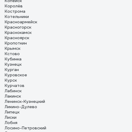
Копейск
Королёв
Кострома
Котельники
Красноармейск
Красногорск
Краснокамск
Красноярск
Кропоткин
Крымск
Кстово
Кубинка
Кузнецк
Курган
Куровское
Курск
Курчатов
Лабинск
Лакинск
Ленинск-Кузнецкий
Ликино-Дулево
Липецк
Лиски
Лобня
Лосино-Петровский