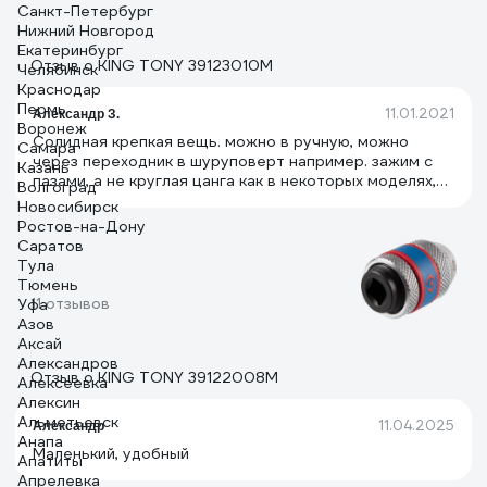
Санкт-Петербург
Нижний Новгород
Екатеринбург
Отзыв о KING TONY 39123010M
Челябинск
Краснодар
Пермь
11.01.2021
Александр З.
Воронеж
Солидная крепкая вещь. можно в ручную, можно
Самара
через переходник в шуруповерт например. зажим с
Казань
пазами, а не круглая цанга как в некоторых моделях,
Волгоград
должен хорошо держать. большую нагрузку не
Новосибирск
пробовал, но должно все выдержать
Ростов-на-Дону
Саратов
Тула
Тюмень
11 отзывов
Уфа
Азов
Аксай
Александров
Отзыв о KING TONY 39122008M
Алексеевка
Алексин
Альметьевск
11.04.2025
Александр
Анапа
Маленький, удобный
Апатиты
Апрелевка