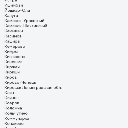
Истра
Ишимбай
Йошкар-Ола
Калуга
Каменск-Уральский
Каменск-Шахтинский
Камышин
Касимов
Кашира
Кемерово
Кимры
Кингисепп
Кинешма
Киржач
Кириши
Киров
Кирово-Чепецк
Кировск Ленинградская обл.
Клин
Клинцы
Ковров
Коломна
Кольчугино
Коммунарка
Конаково