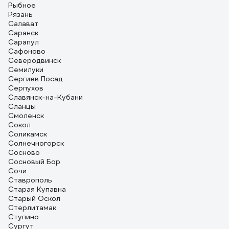
Рыбное
Рязань
Салават
Саранск
Сарапул
Сафоново
Северодвинск
Семилуки
Сергиев Посад
Серпухов
Славянск-на-Кубани
Сланцы
Смоленск
Сокол
Соликамск
Солнечногорск
Сосново
Сосновый Бор
Сочи
Ставрополь
Старая Купавна
Старый Оскол
Стерлитамак
Ступино
Сургут