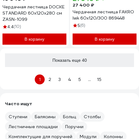
27 400 ₽
Чердачная лестница DOCKE
Чердачная лестница FAKRO
STANDARD 60x120x280 см
lwk 60x120/300 869448
ZASN-1099
(6)
5
(10)
4.4
В корзину
В корзину
Показать еще 40
1
2
3
4
5
...
15
Часто ищут
Ступени
Балясины
Больц
Столбы
Лестничные площадки
Поручни
Комплектущие для поручней
Модули
Колонны