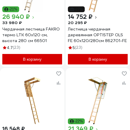
-21%
-27%
26 940 ₽
14 752 ₽
33 980 ₽
20 295 ₽
Чердачная лестница FAKRO
Лестница чердачная
термо LTK 60х120 см,
деревянная OPTISTEP OLS
высота 280 см 66501
FE 60x120/280см 862701-FE
(23)
(23)
4.7
5
В корзину
В корзину
-22%
21 349 ₽
16 548 ₽