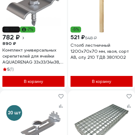
-12%
-7%
-5%
782 ₽
521 ₽
548 ₽
890 ₽
Столб лестничный
Комплект универсальных
1200х70x70 мм, хвоя, сорт
скрепителей для ячейки
АВ, city 210 ТДВ 3801002
AQUADRENAG 33x33/34x38,
оцинкованный (скоба,
(1)
5
саморез 6.3x51 со сверлом)
8шт 333365/8
В корзину
В корзину