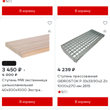
оцинкованный (скоба,
(5)
5
саморез 6.3x51 со сверлом)
20 шт 333365/20
В корзину
В корзину
-14%
3 450 ₽
4 239 ₽
4 000 ₽
Ступень прессованная
Ступень MW лиственница
GIDROSTOK P 33х33/30х2 Zn
цельноламельная
1000х270 мм 2615
40x300x1000 Экстра
(5)
5
СЛЦ403001000
В корзину
В корзину