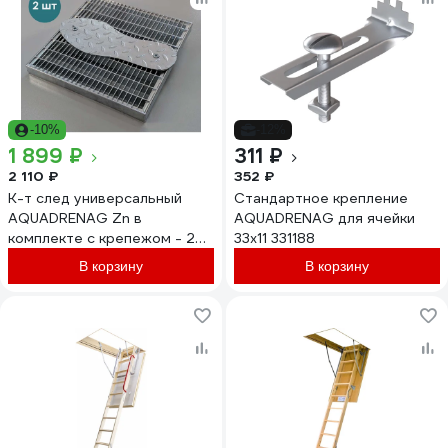
-10%
-12%
1 899 ₽
311 ₽
2 110 ₽
352 ₽
К-т след универсальный
Стандартное крепление
AQUADRENAG Zn в
AQUADRENAG для ячейки
комплекте с крепежом - 2шт
33x11 331188
SL3002002
В корзину
В корзину