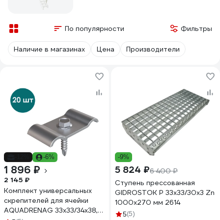
По популярности
Фильтры
Наличие в магазинах
Цена
Производители
-12%
-6%
-9%
1 896 ₽
5 824 ₽
6 400 ₽
2 145 ₽
Ступень прессованная
Комплект универсальных
GIDROSTOK P 33х33/30х3 Zn
скрепителей для ячейки
1000х270 мм 2614
AQUADRENAG 33x33/34x38,
(5)
5