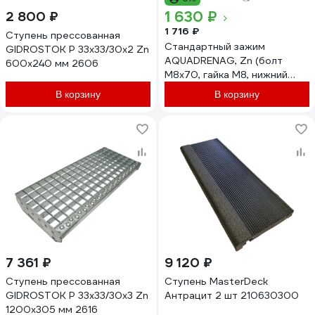
1 630 ₽
2 800 ₽
1 716 ₽
Ступень прессованная
Стандартный зажим
GIDROSTOK P 33х33/30х2 Zn
AQUADRENAG, Zn (болт
600х240 мм 2606
M8x70, гайка M8, нижний
зажим, прижимная скоба),
В корзину
В корзину
комплект - 8шт, 3333888
7 361 ₽
9 120 ₽
Ступень прессованная
Cтупень MasterDeck
GIDROSTOK P 33х33/30х3 Zn
Антрацит 2 шт 210630300
1200х305 мм 2616