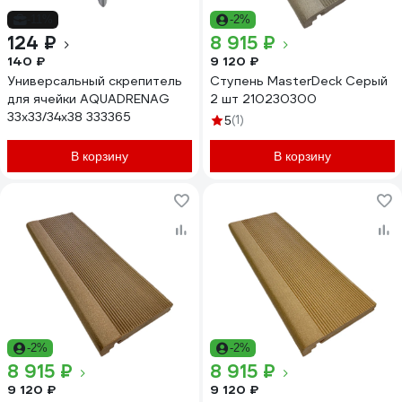
-11%
-2%
124 ₽
8 915 ₽
140 ₽
9 120 ₽
Универсальный скрепитель
Cтупень MasterDeck Серый
для ячейки AQUADRENAG
2 шт 210230300
33x33/34x38 333365
(1)
5
В корзину
В корзину
-2%
-2%
8 915 ₽
8 915 ₽
9 120 ₽
9 120 ₽