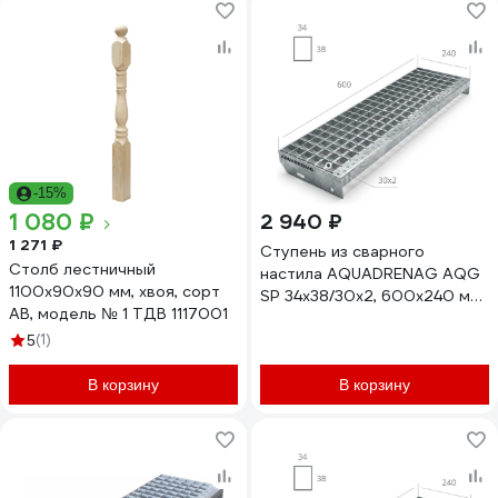
-15%
1 080 ₽
2 940 ₽
1 271 ₽
Ступень из сварного
Столб лестничный
настила AQUADRENAG AQG
1100х90x90 мм, хвоя, сорт
SР 34х38/30х2, 600х240 мм
АВ, модель № 1 ТДВ 1117001
Zn, SP602430332
(1)
5
В корзину
В корзину