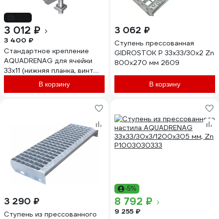
-11%
3 012 ₽
3 062 ₽
3 400 ₽
Ступень прессованная
Стандартное крепление
GIDROSTOK P 33х33/30х2 Zn
AQUADRENAG для ячейки
800х270 мм 2609
33х11 (нижняя планка, винт
М8х70 DIN 967,гайка М8)
В корзину
В корзину
20шт 33118820
-5%
8 792 ₽
3 290 ₽
9 255 ₽
Ступень из прессованного