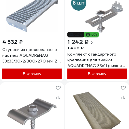
-12%
-5%
1 242 ₽
4 532 ₽
1 408 ₽
Ступень из прессованного
Комплект стандартного
настила AQUADRENAG
крепления для ячейки
33x33/30x2/800x270 мм, Zn
AQUADRENAG 33x11 (нижняя
P802730332
планка, винт М8x70 DIN
В корзину
В корзину
967,гайка М8) 8 шт 331188/8