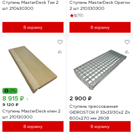
Cтупень MasterDeck Тик 2
Cтупень MasterDeck Орегон
шт 210430300
2 шт 210330300
(18)
5
В корзину
В корзину
-2%
8 915 ₽
2 900 ₽
9 120 ₽
Ступень прессованная
Cтупень MasterDeck клен 2
GIDROSTOK P 33х33/30х2 Zn
шт 210130300
600х270 мм 2608
В корзину
В корзину