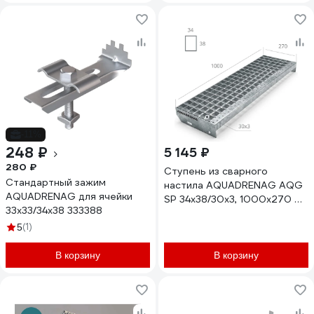
-11%
248 ₽
5 145 ₽
280 ₽
Ступень из сварного
Стандартный зажим
настила AQUADRENAG AQG
AQUADRENAG для ячейки
SР 34х38/30х3, 1000х270 мм
33x33/34x38 333388
Zn, SP1002730333
(1)
5
В корзину
В корзину