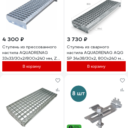
4 300 ₽
3 730 ₽
Ступень из прессованного
Ступень из сварного
настила AQUADRENAG
настила AQUADRENAG AQG
33x33/30x2/800x240 мм, Zn
SР 34х38/30х2, 800х240 мм
P802430332
Zn, SP802430332
В корзину
В корзину
-5%