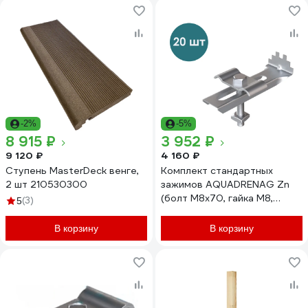
-2%
-5%
8 915 ₽
3 952 ₽
9 120 ₽
4 160 ₽
Ступень MasterDeck венге,
Комплект стандартных
2 шт 210530300
зажимов AQUADRENAG Zn
(болт M8x70, гайка M8,
(3)
5
нижний зажим, прижимная
скоба) 20 шт 333388/20
В корзину
В корзину