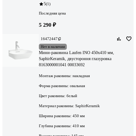
5
(1)
Последняя цена
5 290 ₽
16472447
Нет в наличии
Мини-раковина Laufen INO 450х410 мм,
SaphirKeramik, двустороння глазуровка
8163000001041 00033692
Монтаж раковины:
накладная
Форма раковины:
овальная
Цвет раковины:
белый
Материал раковины:
SaphirKeramik
Ширина раковины:
450 мм
Глубина раковины:
410 мм
Высота раковины:
145 мм