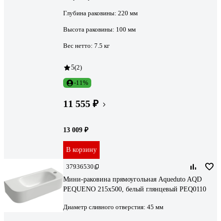
Глубина раковины:
220 мм
Высота раковины:
100 мм
Вес нетто:
7.5 кг
5
(2)
-11%
11 555 ₽
13 009 ₽
В корзину
37936530
Мини-раковина прямоугольная Aqueduto AQD
PEQUENO 215х500, белый глянцевый PEQ0110
Диаметр сливного отверстия:
45 мм