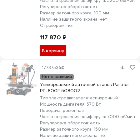
Частота вращения шлиф. круга:
5200 об/мин
Регулировка оборотов:
нет
Размер заточного круга:
100 мм
Наличие защитного экрана:
нет
С гравером:
нет
117 870 ₽
В корзину
17737534
Нет в наличии
Универсальный заточной станок Partner
PP-800F 508002
Тип электродвигателя:
асинхронный
Мощность двигателя:
570 Вт
Передача:
ременная
Частота вращения шлиф. круга:
7000 об/мин
Регулировка оборотов:
есть
Размер заточного круга:
150 мм
Наличие защитного экрана:
нет