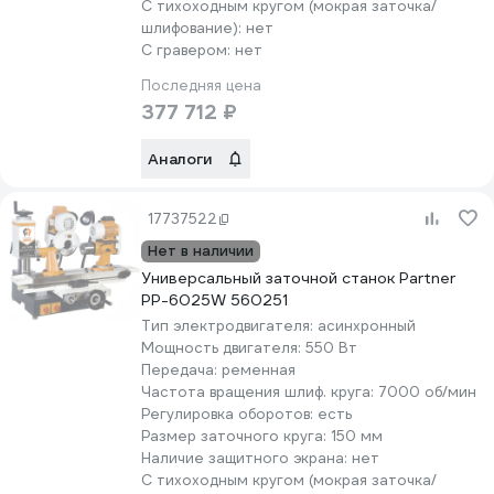
С тихоходным кругом (мокрая заточка/
шлифование):
нет
С гравером:
нет
Последняя цена
377 712 ₽
Аналоги
17737522
Нет в наличии
Универсальный заточной станок Partner
PP-6025W 560251
Тип электродвигателя:
асинхронный
Мощность двигателя:
550 Вт
Передача:
ременная
Частота вращения шлиф. круга:
7000 об/мин
Регулировка оборотов:
есть
Размер заточного круга:
150 мм
Наличие защитного экрана:
нет
С тихоходным кругом (мокрая заточка/