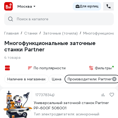
Москва
Для юрлиц
Поиск в каталоге
Главная
/
Станки
/
Заточные (точила)
/
Многофункциональ
Многофункциональные заточные
станки Partner
4 товара
По популярности
Фильтры
Наличие в магазинах
Цена
Производители: Partner
17737834
Универсальный заточной станок Partner
PP-600F 506001
Тип электродвигателя:
асинхронный