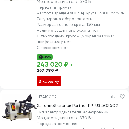
Мощность двигателя:
570 Вт
Передача:
прямая
Частота вращения шлиф. круга:
2800 об/мин
Регулировка оборотов:
есть
Размер заточного круга:
150 мм
Наличие защитного экрана:
нет
С тихоходным кругом (мокрая заточка/
шлифование):
нет
С гравером:
нет
-6%
243 020 ₽
257 786 ₽
В корзину
17419002
Заточной станок Partner PP-U3 502502
Тип электродвигателя:
асинхронный
Мощность двигателя:
370 Вт
Передача:
ременная