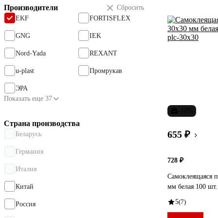
Производители
Сбросить
EKF
FORTISFLEX
GNG
IEK
Nord-Yada
REXANT
u-plast
Промрукав
ЭРА
Показать еще 37
-10%
Страна производства
655 ₽
Беларусь
Германия
728 ₽
Италия
Самоклеящаяся 
Китай
мм белая 100 шт
5
(7)
Россия