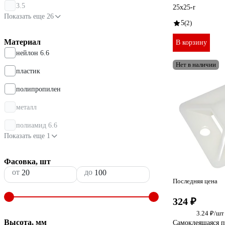
3.5
25x25-r
Показать еще 26
5
(2)
Материал
В корзину
нейлон 6.6
Нет в наличии
пластик
полипропилен
металл
полиамид 6.6
Показать еще 1
Фасовка, шт
от
до
Последняя цена
324 ₽
3.24 ₽/шт
Высота, мм
Самоклеящаяся п