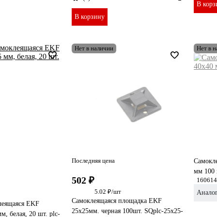
В корз
В корзину
Нет в наличии
Нет в 
Последняя цена
Самокл
мм 100 
502 ₽
160614
5.02 ₽/шт
Анало
Самоклеящаяся площадка EKF
леящаяся EKF
25х25мм. черная 100шт. SQplc-25x25-
, белая, 20 шт. plc-