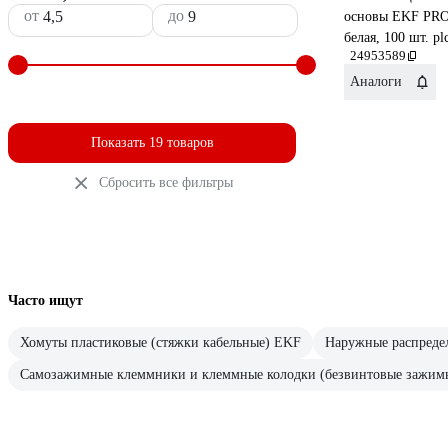
от
до
основы EKF PRO
белая, 100 шт. pl
24953589
Аналоги
Показать 19 товаров
Сбросить все фильтры
Часто ищут
Хомуты пластиковые (стяжки кабельные) EKF
Наружные распреде
Самозажимные клеммники и клеммные колодки (безвинтовые зажим