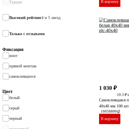
В корзину
Турция
Высокий рейтинг
4 и 5 звезд
Только с отзывами
Фиксация
винт
прямой монтаж
самоклеящиеся
1 030 ₽
Цвет
10.3 ₽
белый
Самоклеящаяся 
40х40 мм 100 шт
серый
16058899
черный
В корзину
оранжевый