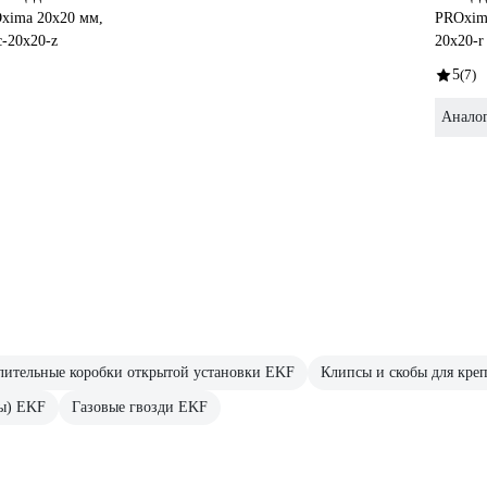
xima 20x20 мм,
PROxima
c-20x20-z
20x20-r
5
(7)
Анало
лительные коробки открытой установки EKF
Клипсы и скобы для кре
ы) EKF
Газовые гвозди EKF