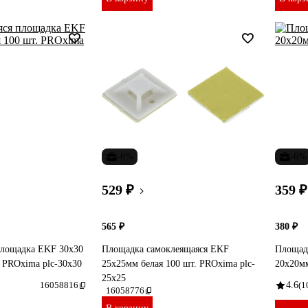
-6%
-6%
529 ₽
359 ₽
565 ₽
380 ₽
площадка EKF 30х30
Площадка самоклеящаяся EKF
Площад
. PROxima plc-30x30
25х25мм белая 100 шт. PROxima plc-
20x20мм
25x25
16058816
4.6
(1
16058776