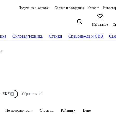
Получение и оплата
Сервис и поддержка
О нас
Инвесто
Избранное
С
ика
Силовая техника
Станки
Спецодежда и СИЗ
Сан
KF
и: EKF
Сбросить всё
По популярности
Отзывам
Рейтингу
Цене