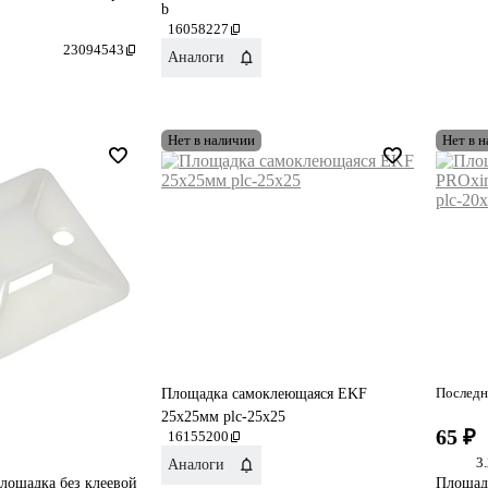
b
16058227
23094543
Аналоги
Нет в наличии
Нет в 
Последн
Площадка самоклеющаяся EKF
25х25мм plc-25x25
65 ₽
16155200
3
Аналоги
лощадка без клеевой
Площад