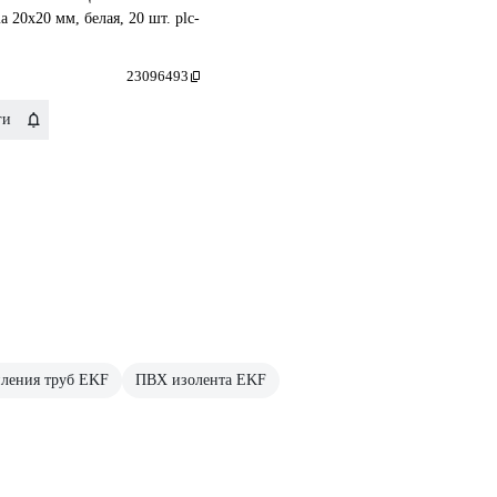
 20x20 мм, белая, 20 шт. plc-
23096493
ги
пления труб EKF
ПВХ изолента EKF