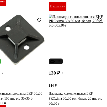
ину
В корзину
-10%
130 ₽
144 ₽
еящаяся площадка EKF 30х30
Площадка самоклеящаяся EKF
ая 100 шт. plc-30x30-b
PROxima 30x30 мм, белая, 20 шт. plc-
14
30x30-r