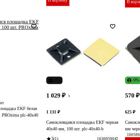
В корзину
В корз
-9%
-9%
1 029 ₽
570 ₽
/шт
площадка EKF белая
1 131 ₽
625 ₽
. PROxima plc-40x40
Самоклеящаяся площадка EKF черная
Самокл
40х40 мм, 100 шт. plc-40x40-b
мм черн
160586
3
(1)
16369590