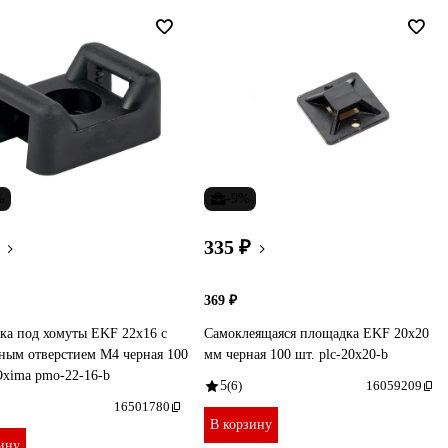
%
-9%
335 ₽
369 ₽
ка под хомуты EKF 22x16 с
Самоклеящаяся площадка EKF 20х20
ным отверстием М4 черная 100
мм черная 100 шт. plc-20x20-b
Oxima pmo-22-16-b
5
(6)
16059209
16501780
В корзину
ину