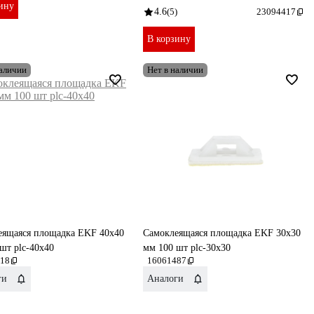
ину
4.6
(5)
23094417
В корзину
наличии
Нет в наличии
еящаяся площадка EKF 40х40
Самоклеящаяся площадка EKF 30х30
шт plc-40x40
мм 100 шт plc-30x30
18
16061487
ги
Аналоги