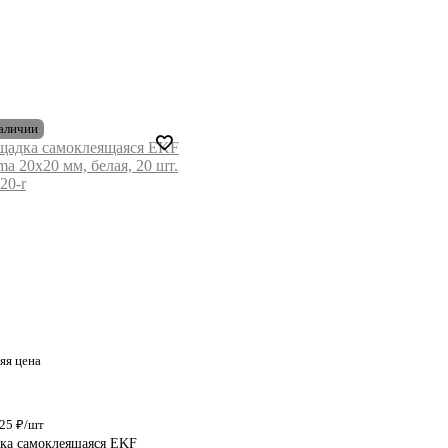
наличии
яя цена
.25 ₽/шт
ка самоклеящаяся EKF