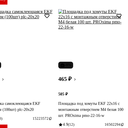
-8%
465 ₽
505 ₽
ка самоклеющаяся EKF
Площадка под хомуты EKF 22x16 с
 (100шт) plc-20x20
монтажным отверстием М4 белая 100
шт. PROxima pmo-22-16-w
0)
15223572
4.9
(12)
16502294