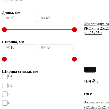
Длина, мм
от
до
Ширина, мм
от
до
-9%
Ширина стяжки, мм
3.6
109 ₽
7.6
9
120 ₽
Площадка самок
16
PROxima 25x25 мм