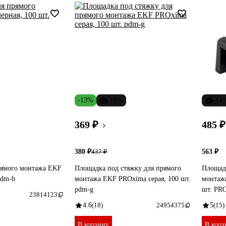
-13%
-16%
-14
369 ₽
485 ₽
380 ₽
563 ₽
437 ₽
рямого монтажа EKF
Площадка под стяжку для прямого
Площад
pdm-b
монтажа EKF PROxima серая, 100 шт.
монтаж
pdm-g
шт. PR
23814123
4.6
(18)
24954375
5
(15)
В корзину
В корз