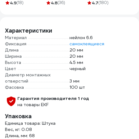
шт. 12-0230
7,5x72 100 шт
шаг,
4.9
(18)
4.8
(36)
4.7
(180)
шт. 
123851
оксидированный, 1
кг (примерно 195
шт) 123535
Характеристики
Материал
нейлон 6.6
Фиксация
самоклеящиеся
Длина
20 мм
Ширина
20 мм
Высота
4.5 мм
Цвет
черный
Диаметр монтажных
отверстий
3 мм
Фасовка
100 шт
Гарантия производителя 1 год
на товары EKF
Упаковка
Единица товара: Штука
Вес, кг: 0.08
Длина, мм: 68