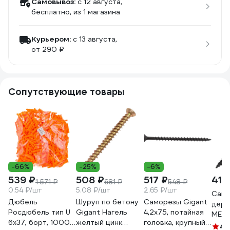
Самовывоз:
c 12 августа,
бесплатно
, из 1 магазина
Курьером:
c 13 августа,
от 290 ₽
Сопутствующие товары
-66%
-25%
-6%
539 ₽
508 ₽
517 ₽
418
1 571 ₽
681 ₽
548 ₽
0.54 ₽/шт
5.08 ₽/шт
2.65 ₽/шт
Само
Дюбель
Шуруп по бетону
Саморезы Gigant
дере
Росдюбель тип U
Gigant Нагель
4,2x75, потайная
МЕТ
6x37, борт, 1000
желтый цинк
головка, крупный
4.2x7
4.