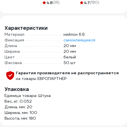
7,5x72 100 шт
шаг,
саморезом 4х60
4.8
(36)
4.7
(180)
спч2
123851
оксидированный, 1
40 шт- пакет
кг (примерно 195
126702
шт) 123535
Характеристики
Материал
нейлон 6.6
Фиксация
самоклеящиеся
Длина
20 мм
Ширина
20 мм
Цвет
белый
Фасовка
50 шт
Гарантия производителя не распространяется
на товары ЕВРОПАРТНЕР
Упаковка
Единица товара: Штука
Вес, кг: 0.052
Длина, мм: 20
Ширина, мм: 100
Высота, мм: 180