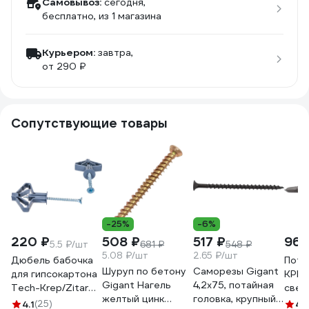
Самовывоз:
сегодня,
бесплатно
, из 1 магазина
Курьером:
завтра,
от 290 ₽
Сопутствующие товары
-25%
-6%
220 ₽
508 ₽
517 ₽
960
5.5 ₽/шт
681 ₽
548 ₽
5.08 ₽/шт
2.65 ₽/шт
Дюбель бабочка
Пота
Шуруп по бетону
Саморезы Gigant
для гипсокартона
КРЕ
Gigant Нагель
4,2x75, потайная
Tech-Krep/Zitar
свер
желтый цинк
головка, крупный
10х50 с
3,5х
4.1
(25)
4.