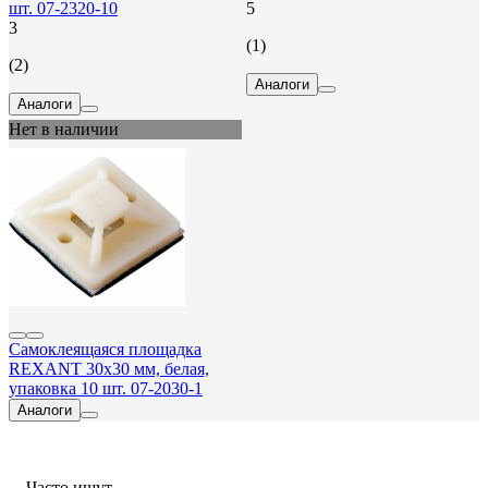
шт. 07-2320-10
5
3
(1)
(2)
Аналоги
Аналоги
Нет в наличии
Самоклеящаяся площадка
REXANT 30x30 мм, белая,
упаковка 10 шт. 07-2030-1
Аналоги
Часто ищут