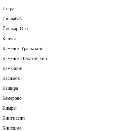
Истра
Ишимбай
Йошкар-Ола
Калуга
Каменск-Уральский
Каменск-Шахтинский
Камышин
Касимов
Кашира
Кемерово
Кимры
Кингисепп
Кинешма