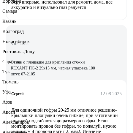
Воронеж
Беру впервые, использовал для ремонта дома, все
аккуратно и визуально глаз радуется
Самара
Казань
Волгоград
Новосибирск
5 отзывов
Ростов-на-Дону
Саратов
Отзыв о площадке для крепления стяжки
REXANT ПС-2 29x15 мм, черная упаковка 100
Тула
штук 07-2105
Тюмень
Уфа
12.08.2025
Сергей
Азов
Для одиночной гофры 20-25 мм отличное решение-
Аксай
крылышки площадки очень гибкие, при затягивнии
стяжкой подгибаются до размеров гофры. Если
Александров
монтировать провод без гофры, то пожалуй, нужно
минимум 4 провода ввгнг 2,5мм2. Иначе не
Алексеевка