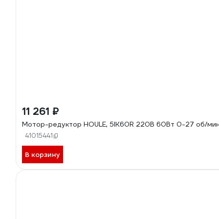
11 261 ₽
Мотор-редуктор HOULE, 5IK60R 220В 60Вт 0-27 об/ми
41015441
В корзину