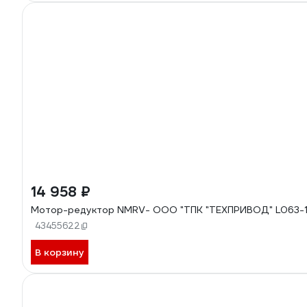
14 958 ₽
Мотор-редуктор NMRV- ООО "ТПК "ТЕХПРИВОД" L063-10
43455622
В корзину