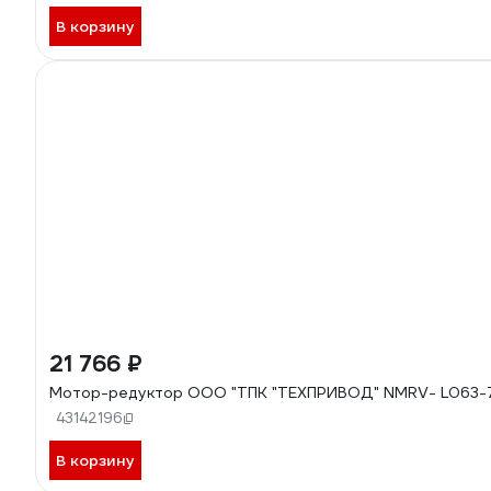
В корзину
21 766 ₽
Мотор-редуктор ООО "ТПК "ТЕХПРИВОД" NMRV- L063-7,5
43142196
В корзину