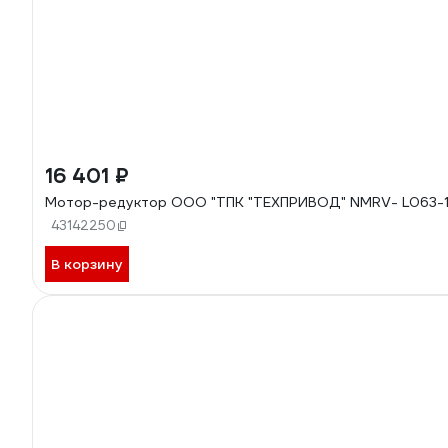
16 401 ₽
Мотор-редуктор ООО "ТПК "ТЕХПРИВОД" NMRV- L063-10
43142250
В корзину