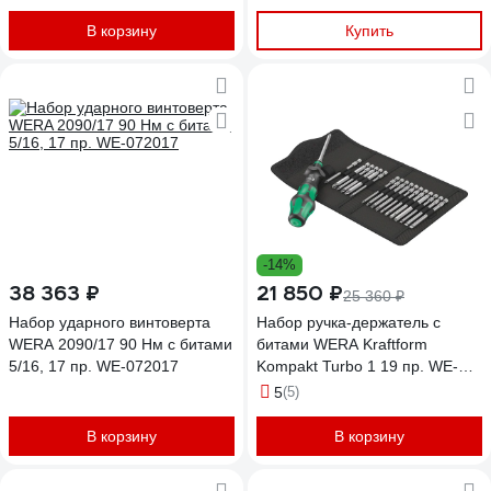
Kraftform Kompakt VDE 16
Torque 1,2-3,0 Нм extra slim 1
В корзину
Купить
Tool Finder 16 предметов WE-
006609
-14%
38 363 ₽
21 850 ₽
25 360 ₽
Набор ударного винтоверта
Набор ручка-держатель с
WERA 2090/17 90 Нм с битами
битами WERA Kraftform
5/16, 17 пр. WE-072017
Kompakt Turbo 1 19 пр. WE-
057482
5
(5)
В корзину
В корзину