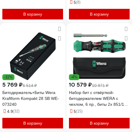
5
(8)
В корзину
В корзину
-11%
-4%
5 769 ₽
10 579 ₽
6 514 ₽
10 971 ₽
Битодержатель+Биты Wera
Набор бит с отвёрткой-
Kraftform Kompakt 28 SB WE-
битодержателем WERA с
073240
чехлом, 6 пр., биты 2x 851/1
BTZ PH 1x25 мм, PH 2x25 мм,
4.9
(32)
5
(15)
1x 855/1 BTZ PZ 2 x 25 мм, 2x
867/1 BTZ TORX TX 20x25 мм,
В корзину
В корзину
TX 25x25 мм, 1x 800/1 BTZ 0.8