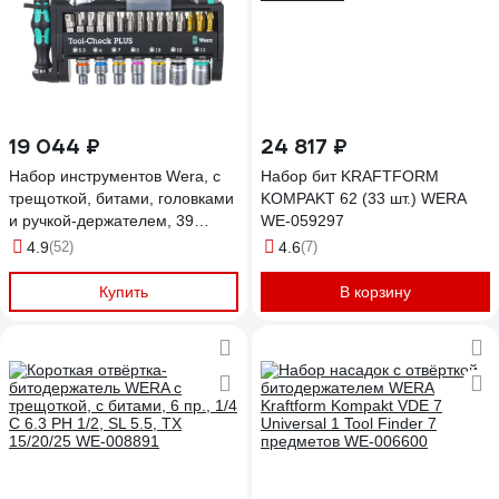
19 044 ₽
24 817 ₽
Набор инструментов Wera, с
Набор бит KRAFTFORM
трещоткой, битами, головками
KOMPAKT 62 (33 шт.) WERA
и ручкой-держателем, 39
WE-059297
предметов, WE-056490
4.9
(52)
4.6
(7)
Купить
В корзину