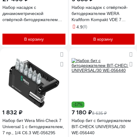
Набор насадок с
Набор насадок с отвёрткой-
динамометрической
битодержателем WERA
отвёрткой-битодержателем
Kraftform Kompakt VDE 7
WERA Kraftform Kompakt VDE
Universal 2 Tool Finder 7 пр.
4.9
(8)
15 Torque 1,2-3,0 Нм extra slim
WE-006601
1 Tool Finder 15 предметов
В корзину
В корзину
WE-006605
-17%
1 832 ₽
7 180 ₽
8 635 ₽
Набор бит Wera Mini-Check 7
Набор бит с битодержателем
Universal 1 с битодержателем,
BIT-CHECK UNIVERSAL/30
7 пр., 1/4 C6.3 WE-056295
WE-056440