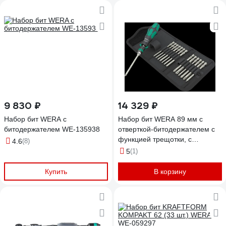
мм x 5.5 мм x 25 мм WE-
051520
9 830 ₽
14 329 ₽
Набор бит WERA с
Набор бит WERA 89 мм с
битодержателем WE-135938
отверткой-битодержателем с
функцией трещотки, с
4.6
(8)
патроном Rapidaptor, 15
5
(1)
предметов, 1/4" E6.3 WE-
051061
Купить
В корзину