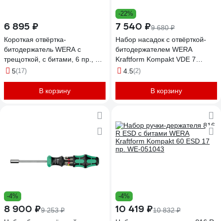
-22%
6 895 ₽
7 540 ₽
9 680 ₽
Короткая отвёртка-
Набор насадок с отвёрткой-
битодержатель WERA с
битодержателем WERA
трещоткой, с битами, 6 пр., 1/4
Kraftform Kompakt VDE 7
C 6.3 PH 1/2, SL 5.5, TX
Universal 1 Tool Finder 7
5
(17)
4.5
(2)
15/20/25 WE-008891
предметов WE-006600
В корзину
В корзину
-4%
-4%
8 900 ₽
10 419 ₽
9 253 ₽
10 832 ₽