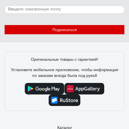
26 отзывов
Отзыв о WERA WE-051045
Сорокин Александр Валерьевич
03.04.2016
Подписаться
Сергей один раз поработай трещёткой или хотя бы
отвертками Wera и поймешь за что заплатил
Оригинальные товары с гарантией!
Установите мобильное приложение, чтобы информация
по заказам всегда была под рукой
Каталог