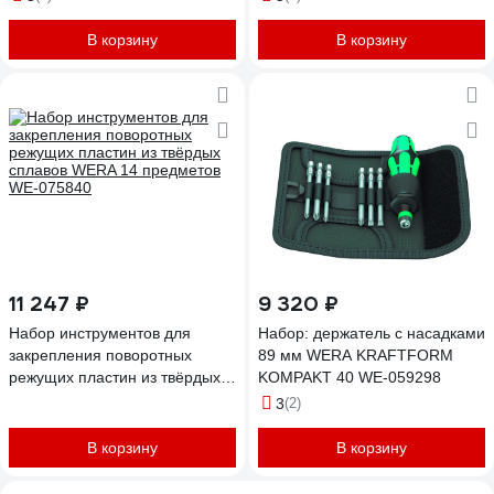
В корзину
В корзину
11 247 ₽
9 320 ₽
Набор инструментов для
Набор: держатель с насадками
закрепления поворотных
89 мм WERA KRAFTFORM
режущих пластин из твёрдых
KOMPAKT 40 WE-059298
сплавов WERA 14 предметов
3
(2)
WE-075840
В корзину
В корзину