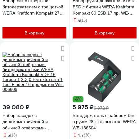
Набор бит с отвёрткой-
Набор ручки-держателя 816 R
битодержателем c трещоткой
ESD с битами WERA Kraftform
WERA Kraftform Kompakt 27
Kompakt 60 ESD 17 пр. WE-
RA 1 SB, 6 предметов, Take It
051043
5
(15)
Easy WE-051517
В корзину
В корзину
-6%
39 080 ₽
5 975 ₽
6 372 ₽
Набор насадок с
Битодержатель с набором бит
динамометрической и
в ручке 28 + открывалка WERA
обычной отвёртками-
WE-136504
битодержателями WERA
5
(18)
4.7
(36)