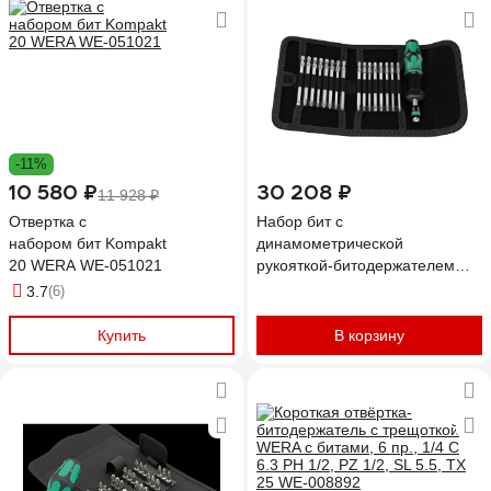
-11%
10 580 ₽
30 208 ₽
11 928 ₽
Отвертка с
Набор бит с
набором бит Kompakt
динамометрической
20 WERA WE-051021
рукояткой-битодержателем
Wera, 1.2-3 Нм, c патроном
3.7
(6)
Rapidator, 17 предметов, WE-
059293
Купить
В корзину