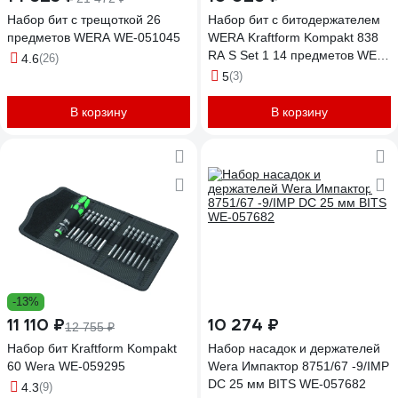
Набор бит с трещоткой 26
Набор бит с битодержателем
предметов WERA WE-051045
WERA Kraftform Kompakt 838
RA S Set 1 14 предметов WE-
4.6
(26)
051060
5
(3)
В корзину
В корзину
-13%
11 110 ₽
10 274 ₽
12 755 ₽
Набор бит Kraftform Kompakt
Набор насадок и держателей
60 Wera WE-059295
Wera Импактор 8751/67 -9/IMP
DC 25 мм BITS WE-057682
4.3
(9)