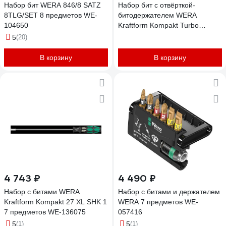
Набор бит WERA 846/8 SATZ
Набор бит с отвёрткой-
8TLG/SET 8 предметов WE-
битодержателем WERA
104650
Kraftform Kompakt Turbo
Imperial 1 19 предметов WE-
5
(20)
057483
В корзину
В корзину
4 743 ₽
4 490 ₽
Набор с битами WERA
Набор с битами и держателем
Kraftform Kompakt 27 XL SHK 1
WERA 7 предметов WE-
7 предметов WE-136075
057416
5
(1)
5
(1)