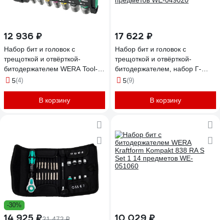
12 936 ₽
17 622 ₽
Набор бит и головок с
Набор бит и головок с
трещоткой и отвёрткой-
трещоткой и отвёрткой-
битодержателем WERA Tool-
битодержателем, набор Г-
Check PLUS 1 39 предмета,
образный ключей и набор 4
5
(4)
5
(9)
Take It Easy WE-049055
мм бит и отвёртки-
битодержателя WERA 50
В корзину
В корзину
предметов WE-049020
-30%
14 925 ₽
10 029 ₽
21 472 ₽