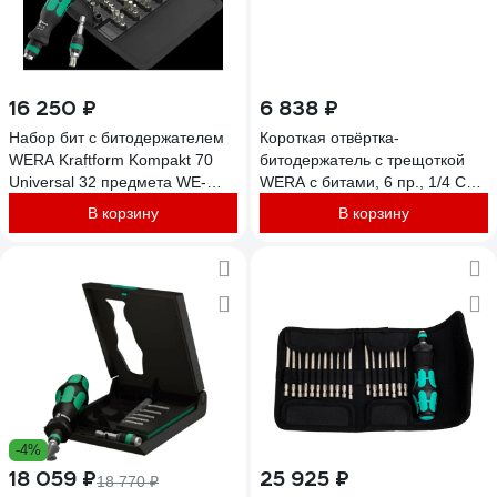
16 250 ₽
6 838 ₽
Набор бит с битодержателем
Короткая отвёртка-
WERA Kraftform Kompakt 70
битодержатель с трещоткой
Universal 32 предмета WE-
WERA с битами, 6 пр., 1/4 C
057113
6.3 PH 1/2, PZ 1/2, SL 5.5, TX
В корзину
В корзину
25 WE-008892
-4%
18 059 ₽
25 925 ₽
18 770 ₽