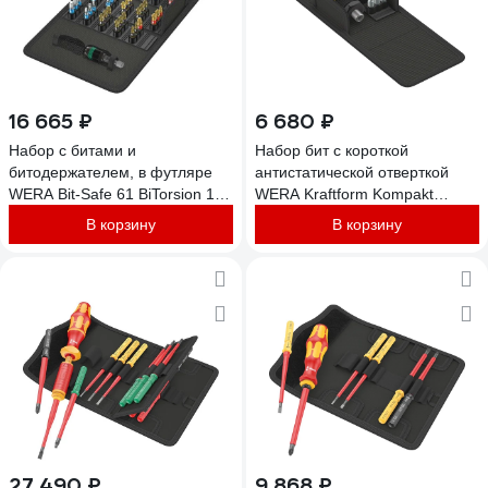
16 665 ₽
6 680 ₽
Набор с битами и
Набор бит с короткой
битодержателем, в футляре
антистатической отверткой
WERA Bit-Safe 61 BiTorsion 1
WERA Kraftform Kompakt
61 предмет WE-057441
Stubby ESD 1, 10 пр. WE-
В корзину
В корзину
057472
27 490 ₽
9 868 ₽