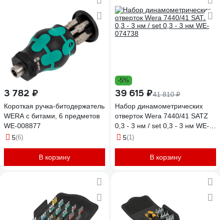
-5%
3 782 ₽
39 615 ₽
41 810 ₽
Короткая ручка-битодержатель
Набор динамометрических
WERA с битами, 6 предметов
отверток Wera 7440/41 SATZ
WE-008877
0,3 - 3 нм / set 0,3 - 3 нм WE-
074738
5
(6)
5
(1)
В корзину
В корзину